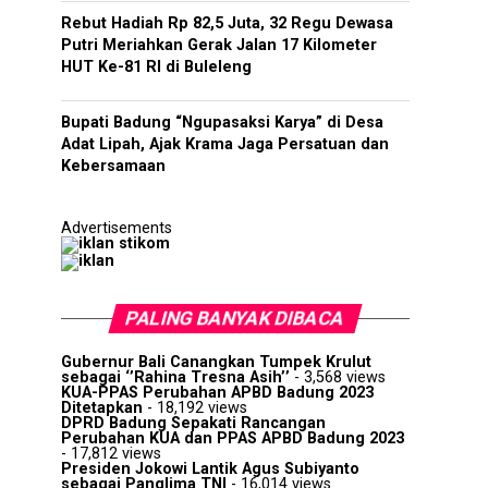
Rebut Hadiah Rp 82,5 Juta, 32 Regu Dewasa
Putri Meriahkan Gerak Jalan 17 Kilometer
HUT Ke-81 RI di Buleleng
Bupati Badung “Ngupasaksi Karya” di Desa
Adat Lipah, Ajak Krama Jaga Persatuan dan
Kebersamaan
Advertisements
PALING BANYAK DIBACA
Gubernur Bali Canangkan Tumpek Krulut
sebagai ‘’Rahina Tresna Asih’’
- 3,568 views
KUA-PPAS Perubahan APBD Badung 2023
Ditetapkan
- 18,192 views
DPRD Badung Sepakati Rancangan
Perubahan KUA dan PPAS APBD Badung 2023
- 17,812 views
Presiden Jokowi Lantik Agus Subiyanto
sebagai Panglima TNI
- 16,014 views