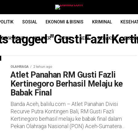
OLITIK
SOSIAL
EKONOMI & BISNIS
KRIMINAL
KESEHA
ts tagged "Gusti Fazli Kert
GAYA HIDUP
KULINER
OPINI
SENI
REDAKSI
SULUH
OLAHRAGA
2 tahun ago
Atlet Panahan RM Gusti Fazli
Kertinegoro Berhasil Melaju ke
Babak Final
Banda Aceh, baliilu.com – Atlet Panahan Divisi
Recurve Putra Kontingen Bali, RM Gusti Fazli
Kertinegoro berhasil melaju ke babak final dalam
Pekan Olahraga Nasional (PON) Aceh-Sumatera...