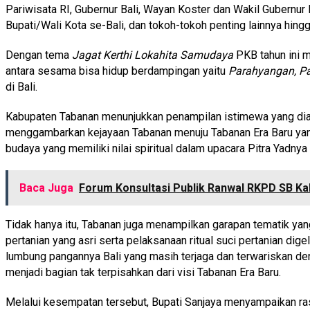
Pariwisata RI, Gubernur Bali, Wayan Koster dan Wakil Gubernur 
Bupati/Wali Kota se-Bali, dan tokoh-tokoh penting lainnya hing
Dengan tema
Jagat Kerthi Lokahita Samudaya
PKB tahun ini m
antara sesama bisa hidup berdampingan yaitu
Parahyangan, 
di Bali.
Kabupaten Tabanan menunjukkan penampilan istimewa yang di
menggambarkan kejayaan Tabanan menuju Tabanan Era Baru yang 
budaya yang memiliki nilai spiritual dalam upacara Pitra Yadn
Baca Juga
Forum Konsultasi Publik Ranwal RKPD SB K
Tidak hanya itu, Tabanan juga menampilkan garapan tematik y
pertanian yang asri serta pelaksanaan ritual suci pertanian d
lumbung pangannya Bali yang masih terjaga dan terwariskan den
menjadi bagian tak terpisahkan dari visi Tabanan Era Baru.
Melalui kesempatan tersebut, Bupati Sanjaya menyampaikan ras