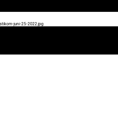
tikom-juni-25-2022.jpg
elepasan Peed Aya PKB XLVII 2025