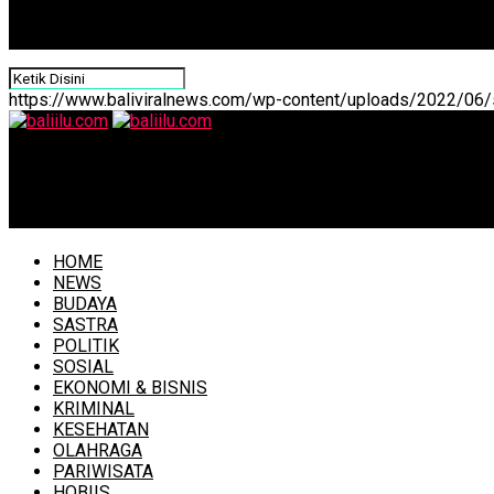
https://www.baliviralnews.com/wp-content/uploads/2022/06/s
baliilu.com
Bupati Sanjaya Bersama Ny. Rai Wahyuni Sanjaya Hadiri P
HOME
NEWS
BUDAYA
SASTRA
POLITIK
SOSIAL
EKONOMI & BISNIS
KRIMINAL
KESEHATAN
OLAHRAGA
PARIWISATA
HOBIIS