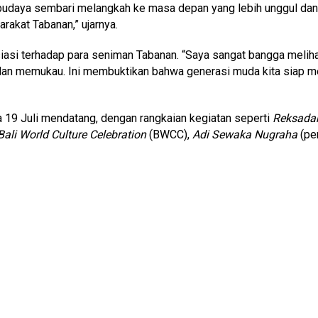
budaya sembari melangkah ke masa depan yang lebih unggul dan 
rakat Tabanan,” ujarnya.
esiasi terhadap para seniman Tabanan. “Saya sangat bangga meli
an memukau. Ini membuktikan bahwa generasi muda kita siap men
 19 Juli mendatang, dengan rangkaian kegiatan seperti
Reksada
Bali World Culture Celebration
(BWCC),
Adi Sewaka Nugraha
(pen