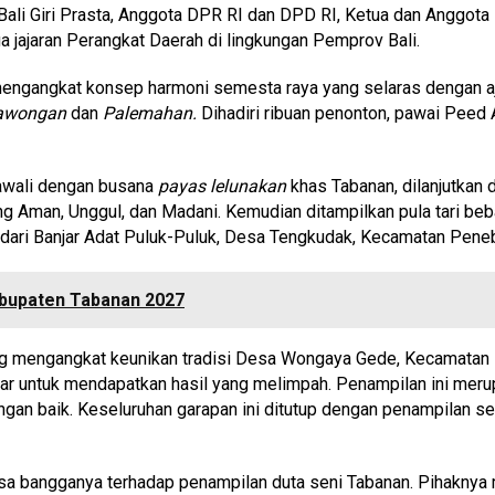
Bali Giri Prasta, Anggota DPR RI dan DPD RI, Ketua dan Anggota 
ga jajaran Perangkat Daerah di lingkungan Pemprov Bali.
engangkat konsep harmoni semesta raya yang selaras dengan ajar
Pawongan
dan
Palemahan.
Dihadiri ribuan penonton, pawai Peed
awali dengan busana
payas lelunakan
khas Tabanan, dilanjutkan
Aman, Unggul, dan Madani. Kemudian ditampilkan pula tari bebar
ya dari Banjar Adat Puluk-Puluk, Desa Tengkudak, Kecamatan Peneb
abupaten Tabanan 2027
ang mengangkat keunikan tradisi Desa Wongaya Gede, Kecamatan 
igelar untuk mendapatkan hasil yang melimpah. Penampilan ini m
gan baik. Keseluruhan garapan ini ditutup dengan penampilan se
a bangganya terhadap penampilan duta seni Tabanan. Pihaknya m