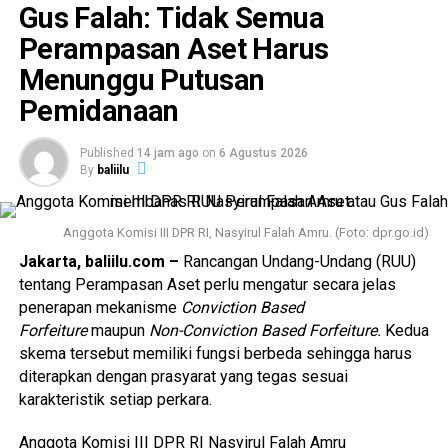
Gus Falah: Tidak Semua
penegakan hukum berbasis teknologi melalui ETLE guna
mewujudkan penegakan hukum yang objektif, transparan,
Perampasan Aset Harus
dan akuntabel.
Menunggu Putusan
Pemidanaan
Meski demikian, Irjen Pol. Wibowo menjelaskan bahwa
petugas kepolisian di lapangan tetap diberikan
kewenangan untuk melakukan penindakan secara manual
Published
14 jam ago
on
6 Agustus 2026
By
baliilu
dalam kondisi tertentu. Kebijakan tersebut bersifat selektif
dan situasional, bukan sebagai pengganti sistem ETLE
yang tetap menjadi prioritas utama.
Anggota Komisi III DPR RI, Nasyirul Falah Amru. (Foto: dpr.go.id)
Jakarta, baliilu.com –
Rancangan Undang-Undang (RUU)
“Penindakan secara manual hanya dilakukan secara
tentang Perampasan Aset perlu mengatur secara jelas
terbatas terhadap pelanggaran lalu lintas yang kasat mata
penerapan mekanisme
Conviction Based
dan berpotensi menimbulkan fatalitas maupun
Forfeiture
maupun
Non-Conviction Based Forfeiture.
Kedua
membahayakan pengguna jalan lainnya,” ujarnya.
skema tersebut memiliki fungsi berbeda sehingga harus
diterapkan dengan prasyarat yang tegas sesuai
Adapun pelanggaran yang menjadi sasaran penindakan
karakteristik setiap perkara.
langsung antara lain penggunaan knalpot yang tidak sesuai
spesifikasi teknis (knalpot brong), aksi balap liar, melawan
Anggota Komisi III DPR RI Nasyirul Falah Amru
arus, serta perilaku berkendara secara ugal-ugalan yang