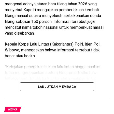
mengenai adanya aturan baru tilang tahun 2026 yang
menyebut Kapolri mengajukan pemberlakuan kembali
tilang manual secara menyeluruh serta kenaikan denda
tilang sebesar 150 persen. Informasi tersebut juga
mencatut nama tokoh nasional untuk memperkuat narasi
yang disebarkan.
Kepala Korps Lalu Lintas (Kakorlantas) Polri, Irjen Pol.
Wibowo, menegaskan bahwa informasi tersebut tidak
benar atau hoaks.
“Kebijakan penegakan hukum lalu lintas hingga saat ini
tetap mengedepankan sistem Electronic Traffic Law
Enforcement (ETLE), baik ETLE statis maupun ETLE
mobile. Informasi yang menyebutkan adanya kebijakan
LANJUTKAN MEMBACA
pemberlakuan kembali tilang manual secara menyeluruh
maupun kenaikan denda tilang sebesar 150 persen adalah
informasi yang tidak benar,” tegas Irjen Pol. Wibowo.
NEWS
Menurutnya, Polri terus berkomitmen mengoptimalkan