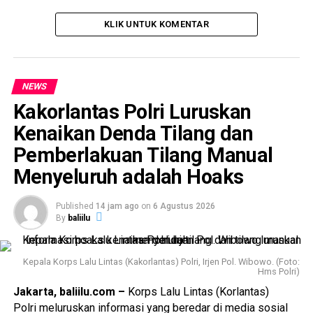
KLIK UNTUK KOMENTAR
NEWS
Kakorlantas Polri Luruskan
Kenaikan Denda Tilang dan
Pemberlakuan Tilang Manual
Menyeluruh adalah Hoaks
Published
14 jam ago
on
6 Agustus 2026
By
baliilu
Kepala Korps Lalu Lintas (Kakorlantas) Polri, Irjen Pol. Wibowo. (Foto:
Hms Polri)
Jakarta, baliilu.com –
Korps Lalu Lintas (Korlantas)
Polri meluruskan informasi yang beredar di media sosial