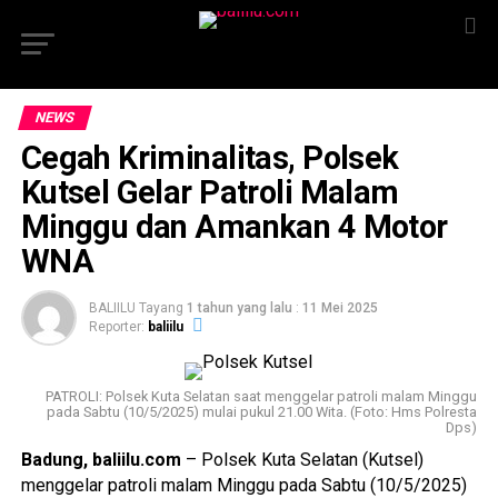
NEWS
Cegah Kriminalitas, Polsek
Kutsel Gelar Patroli Malam
Minggu dan Amankan 4 Motor
WNA
BALIILU Tayang
1 tahun yang lalu
:
11 Mei 2025
Reporter:
baliilu
PATROLI: Polsek Kuta Selatan saat menggelar patroli malam Minggu
pada Sabtu (10/5/2025) mulai pukul 21.00 Wita. (Foto: Hms Polresta
Dps)
Badung, baliilu.com
– Polsek Kuta Selatan (Kutsel)
menggelar patroli malam Minggu pada Sabtu (10/5/2025)