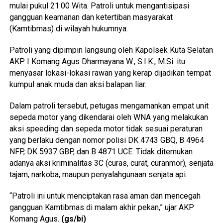
mulai pukul 21.00 Wita. Patroli untuk mengantisipasi
gangguan keamanan dan ketertiban masyarakat
(Kamtibmas) di wilayah hukumnya.
Patroli yang dipimpin langsung oleh Kapolsek Kuta Selatan
AKP I Komang Agus Dharmayana W., S.I.K., M.Si. itu
menyasar lokasi-lokasi rawan yang kerap dijadikan tempat
kumpul anak muda dan aksi balapan liar.
Dalam patroli tersebut, petugas mengamankan empat unit
sepeda motor yang dikendarai oleh WNA yang melakukan
aksi speeding dan sepeda motor tidak sesuai peraturan
yang berlaku dengan nomor polisi DK 4743 GBQ, B 4964
NFP, DK 5937 GBP, dan B 4871 UCE. Tidak ditemukan
adanya aksi kriminalitas 3C (curas, curat, curanmor), senjata
tajam, narkoba, maupun penyalahgunaan senjata api.
“Patroli ini untuk menciptakan rasa aman dan mencegah
gangguan Kamtibmas di malam akhir pekan,” ujar AKP
Komang Agus.
(gs/bi)