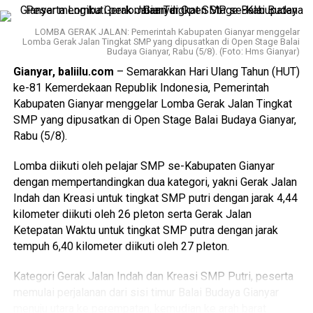
dari tindak pidana tidak lepas dari proses perampasan.
menyebarluaskannya.
Selain itu, legislator Fraksi PDI-Perjuangan itu pun juga
LOMBA GERAK JALAN: Pemerintah Kabupaten Gianyar menggelar
“Kami mengajak seluruh masyarakat untuk bijak dalam
Lomba Gerak Jalan Tingkat SMP yang dipusatkan di Open Stage Balai
mengusulkan adanya pengaturan khusus terhadap aset
menggunakan media sosial. Pastikan setiap informasi
Budaya Gianyar, Rabu (5/8). (Foto: Hms Gianyar)
yang profil kepemilikannya tidak sejalan dengan Laporan
yang diterima berasal dari sumber resmi kami, melalui
Gianyar, baliilu.com
– Semarakkan Hari Ulang Tahun (HUT)
Harta Kekayaan Penyelenggara Negara (LHKPN) maupun
NTMC Korlantas, sehingga tidak ikut menyebarkan
ke-81 Kemerdekaan Republik Indonesia, Pemerintah
Surat Pemberitahuan (SPT) Pajak. Karena itu, ia menilai
informasi yang menyesatkan dan belum tentu benar,”
Kabupaten Gianyar menggelar Lomba Gerak Jalan Tingkat
RUU Perampasan Aset perlu mengatur secara tegas
tandas Irjen Pol. Wibowo.
SMP yang dipusatkan di Open Stage Balai Budaya Gianyar,
pengkategorian subjek hukum dan objek hukum yang dapat
Rabu (5/8).
langsung dikenai perampasan maupun yang tetap harus
Korlantas Polri akan terus mengedepankan penegakan
melalui proses peradilan.
hukum lalu lintas yang profesional, modern, transparan, dan
Lomba diikuti oleh pelajar SMP se-Kabupaten Gianyar
berkeadilan sebagai bagian dari upaya mewujudkan
dengan mempertandingkan dua kategori, yakni Gerak Jalan
“Ada perampasan aset yang misalkan tersangkanya
keamanan, keselamatan, ketertiban, dan kelancaran lalu
Indah dan Kreasi untuk tingkat SMP putri dengan jarak 4,44
melarikan diri atau tersangkanya atau terdakwanya
lintas di seluruh Indonesia.
(gs/bi)
kilometer diikuti oleh 26 pleton serta Gerak Jalan
meninggal, tapi asetnya terlihat dan bukti yang ada cukup
Ketepatan Waktu untuk tingkat SMP putra dengan jarak
dengan pola pembuktian sederhana untuk kemudian
tempuh 6,40 kilometer diikuti oleh 27 pleton.
dirampas. Ada juga klausul khusus profil harta tidak sesuai
dengan LHKPN dan SPT Pajak, jadi ada pengkategorian
Kategori Gerak Jalan Indah dan Kreasi SMP Putri, peserta
subjek hukum dan objek hukum yang bisa langsung
memulai perjalanan dari sisi timur Balai Budaya Gianyar
dirampas, ada juga proses perampasannya terlebih dahulu
Advertisements
menuju utara ke perempatan, kemudian ke arah barat