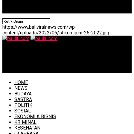
https://www.baliviralnews.com/wp-
content/uploads/2022/06/stikom-juni-25-2022.jpg
baliilu.com
Dinkes Bali Gelar Simulasi Lapangan Pusat Kendali Krisis
Kesehatan
HOME
NEWS
BUDAYA
SASTRA
POLITIK
SOSIAL
EKONOMI & BISNIS
KRIMINAL
KESEHATAN
OLAHRAGA