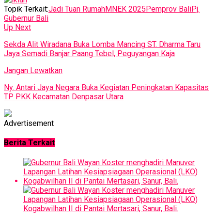
Topik Terkait:
Jadi Tuan Rumah
MNEK 2025
Pemprov Bali
Pj.
Gubernur Bali
Up Next
Sekda Alit Wiradana Buka Lomba Mancing ST. Dharma Taru
Jaya Semadi Banjar Paang Tebel, Peguyangan Kaja
Jangan Lewatkan
Ny. Antari Jaya Negara Buka Kegiatan Peningkatan Kapasitas
TP PKK Kecamatan Denpasar Utara
Advertisement
Berita Terkait