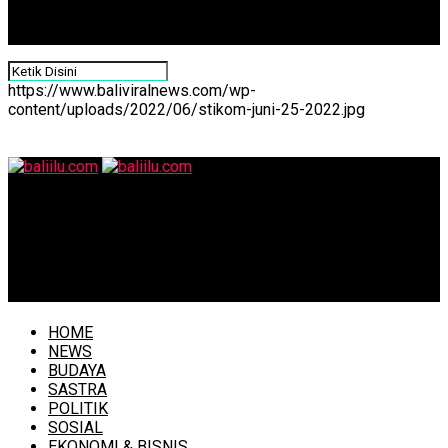
https://www.baliviralnews.com/wp-
content/uploads/2022/06/stikom-juni-25-2022.jpg
baliilu.com
Gelar Welcome Dinner, Pj Gubernur Mahendra Jaya
Harap Taksu Positif Bali Bawa Kesuksesan 5th MNEK
2025
HOME
NEWS
BUDAYA
SASTRA
POLITIK
SOSIAL
EKONOMI & BISNIS