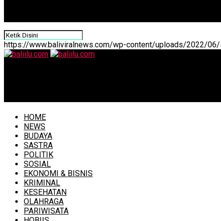
https://www.baliviralnews.com/wp-content/uploads/2022/06/s
baliilu.com
Jaga Stabilitas Harga Jelang Nataru, Pemkot Denpasar G
HOME
NEWS
BUDAYA
SASTRA
POLITIK
SOSIAL
EKONOMI & BISNIS
KRIMINAL
KESEHATAN
OLAHRAGA
PARIWISATA
HOBIIS