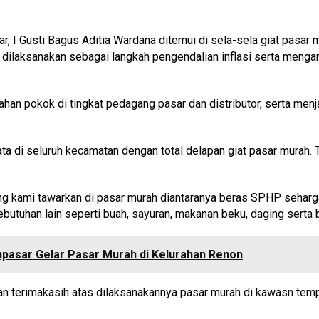
ar, I Gusti Bagus Aditia Wardana ditemui di sela-sela giat pas
i dilaksanakan sebagai langkah pengendalian inflasi serta meng
han pokok di tingkat pedagang pasar dan distributor, serta menj
a di seluruh kecamatan dengan total delapan giat pasar murah. Te
ng kami tawarkan di pasar murah diantaranya beras SPHP seharg
 kebutuhan lain seperti buah, sayuran, makanan beku, daging serta
pasar Gelar Pasar Murah di Kelurahan Renon
erimakasih atas dilaksanakannya pasar murah di kawasn tempat 