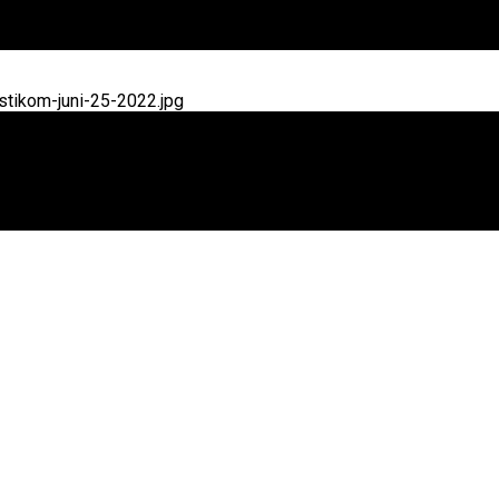
tikom-juni-25-2022.jpg
elar Pasar Murah Sasar Kelurahan Ubung