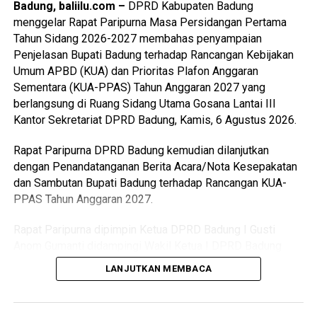
Badung, baliilu.com –
DPRD Kabupaten Badung
Asli Daerah (PAD) Badung bisa semakin meningkat dan
menggelar Rapat Paripurna Masa Persidangan Pertama
tahun berikutnya meningkat pula.
Tahun Sidang 2026-2027 membahas penyampaian
Penjelasan Bupati Badung terhadap Rancangan Kebijakan
Ditambah lagi, semua Pendapatan Daerah Badung lahir dari
Umum APBD (KUA) dan Prioritas Plafon Anggaran
pariwisata. Seperti diketahui bersama bahwa pariwisata
Sementara (KUA-PPAS) Tahun Anggaran 2027 yang
sangat rentan dengan isu dan resiko. “Kami berharap
berlangsung di Ruang Sidang Utama Gosana Lantai III
masyarakat Badung, mari kita jaga ini begitu pula usaha-
Kantor Sekretariat DPRD Badung, Kamis, 6 Agustus 2026.
usaha yang berhubungan dengan pariwisata. Mudah-
mudahan ke depan kondisi tetap kondusif sehingga
Rapat Paripurna DPRD Badung kemudian dilanjutkan
pariwisata ini berjalan sesuai dengan keinginan kita
dengan Penandatanganan Berita Acara/Nota Kesepakatan
bersama,” ujar Anom Gumanti.
dan Sambutan Bupati Badung terhadap Rancangan KUA-
PPAS Tahun Anggaran 2027.
Baca Juga
Kapolres Gianyar Pimpin Upacara
Rapat Paripurna dipimpin Ketua DPRD Badung I Gusti
Kenaikan Pangkat 64 Personel Bintara Polri
Anom Gumanti didampingi Wakil Ketua I DPRD Badung
Anak Agung Ngurah Ketut Agus Nadi Putra dan Wakil Ketua
LANJUTKAN MEMBACA
Sementara itu, Bupati Badung I Wayan Adi Arnawa
III DPRD Badung I Made Sunarta serta dihadiri Anggota
menyebutkan Rancangan KUA-PPAS Tahun Anggaran 2027
DPRD Badung. Dari pihak Eksekutif hadir Bupati Badung I
sebagai dasar pedoman dalam merancang Rencana APBD
Wayan Adi Arnawa didampingi Wakil Bupati Badung Bagus