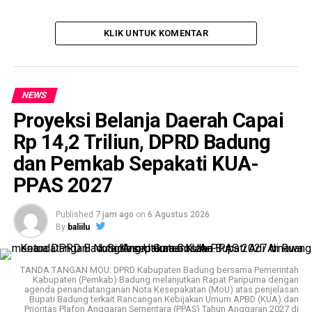
KLIK UNTUK KOMENTAR
NEWS
Proyeksi Belanja Daerah Capai
Rp 14,2 Triliun, DPRD Badung
dan Pemkab Sepakati KUA-
PPAS 2027
Published
7 jam ago
on
6 Agustus 2026
By
baliilu
TANDA TANGAN MOU: DPRD Kabupaten Badung bersama Pemerintah
Kabupaten (Pemkab) Badung melanjutkan Rapat Paripurna dengan
agenda penandatanganan Nota Kesepakatan (MoU) atas penjelasan
Bupati Badung terkait Rancangan Kebijakan Umum APBD (KUA) dan
Prioritas Plafon Anggaran Sementara (PPAS) Tahun Anggaran 2027 di