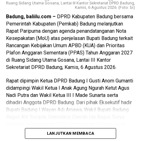
Ruang Sidang Utama Gosana, Lantai III Kantor Sekretariat DPRD Badung,
Kamis, 6 Agustus 2026. (Foto: bi)
Badung, baliilu.com –
DPRD Kabupaten Badung bersama
Pemerintah Kabupaten (Pemkab) Badung melanjutkan
Rapat Paripurna dengan agenda penandatanganan Nota
Kesepakatan (MoU) atas penjelasan Bupati Badung terkait
Rancangan Kebijakan Umum APBD (KUA) dan Prioritas
Plafon Anggaran Sementara (PPAS) Tahun Anggaran 2027
di Ruang Sidang Utama Gosana, Lantai III Kantor
Sekretariat DPRD Badung, Kamis, 6 Agustus 2026.
Rapat dipimpin Ketua DPRD Badung I Gusti Anom Gumanti
didampingi Wakil Ketua I Anak Agung Ngurah Ketut Agus
Nadi Putra dan Wakil Ketua III I Made Sunarta serta
dihadiri Anggota DPRD Badung. Dari pihak Eksekutif hadir
Bupati Badung I Wayan Adi Arnawa, Wakil Bupati Badung
Bagus Alit Sucipta, Sekretaris Daerah Ida Bagus Surya
Suamba, jajaran kepala OPD, Forkopimda Badung serta
tamu undangan lainnya.
LANJUTKAN MEMBACA