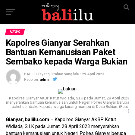
NEWS
Kapolres Gianyar Serahkan
Bantuan Kemanusiaan Paket
Sembako kepada Warga Bukian
BALIILU Tayang
3 tahun yang lalu
:
29 April 2023
Reporter:
admin
Kapolres Gianyar AKBP Ketut Widiada, S.I.K pada Jumat, 28 April 2023
menyerahkan bantuan kemanusiaan untuk Negeri Polres Gianyar berupa
paket sembako kepada warga kurang mampu di Desa Bukian. (Foto:
ist)
Gianyar, baliilu.com
– Kapolres Gianyar AKBP Ketut
Widiada, S.I.K pada Jumat, 28 April 2023 menyerahkan
bantuan kemanusiaan untuk Negeri Polres Gianyar berupa