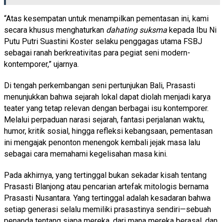
“Atas kesempatan untuk menampilkan pementasan ini, kami
secara khusus menghaturkan
dahating suksma
kepada Ibu Ni
Putu Putri Suastini Koster selaku penggagas utama FSBJ
sebagai ranah berkreativitas para pegiat seni modern-
kontemporer,” ujarnya.
Di tengah perkembangan seni pertunjukan Bali, Prasasti
menunjukkan bahwa sejarah lokal dapat diolah menjadi karya
teater yang tetap relevan dengan berbagai isu kontemporer.
Melalui perpaduan narasi sejarah, fantasi perjalanan waktu,
humor, kritik sosial, hingga refleksi kebangsaan, pementasan
ini mengajak penonton menengok kembali jejak masa lalu
sebagai cara memahami kegelisahan masa kini.
Pada akhirnya, yang tertinggal bukan sekadar kisah tentang
Prasasti Blanjong atau pencarian artefak mitologis bernama
Prasasti Nusantara. Yang tertinggal adalah kesadaran bahwa
setiap generasi selalu memiliki prasastinya sendiri—sebuah
penanda tentang siapa mereka, dari mana mereka berasal, dan