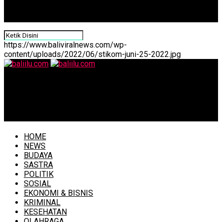
https://www.baliviralnews.com/wp-
content/uploads/2022/06/stikom-juni-25-2022.jpg
baliilu.com
Kresna Duta Durjana, Pementasan Wayang Kulit Badung
Angkat Pesan Menghargai Atman
HOME
NEWS
BUDAYA
SASTRA
POLITIK
SOSIAL
EKONOMI & BISNIS
KRIMINAL
KESEHATAN
OLAHRAGA