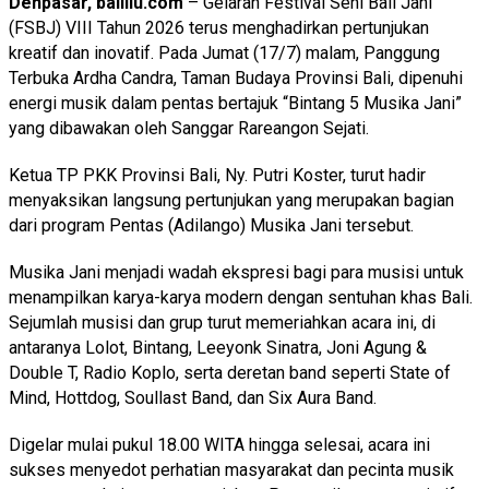
Denpasar, baliilu.com
– Gelaran Festival Seni Bali Jani
(FSBJ) VIII Tahun 2026 terus menghadirkan pertunjukan
kreatif dan inovatif. Pada Jumat (17/7) malam, Panggung
Terbuka Ardha Candra, Taman Budaya Provinsi Bali, dipenuhi
energi musik dalam pentas bertajuk “Bintang 5 Musika Jani”
yang dibawakan oleh Sanggar Rareangon Sejati.
Ketua TP PKK Provinsi Bali, Ny. Putri Koster, turut hadir
menyaksikan langsung pertunjukan yang merupakan bagian
dari program Pentas (Adilango) Musika Jani tersebut.
Musika Jani menjadi wadah ekspresi bagi para musisi untuk
menampilkan karya-karya modern dengan sentuhan khas Bali.
Sejumlah musisi dan grup turut memeriahkan acara ini, di
antaranya Lolot, Bintang, Leeyonk Sinatra, Joni Agung &
Double T, Radio Koplo, serta deretan band seperti State of
Mind, Hottdog, Soullast Band, dan Six Aura Band.
Digelar mulai pukul 18.00 WITA hingga selesai, acara ini
sukses menyedot perhatian masyarakat dan pecinta musik