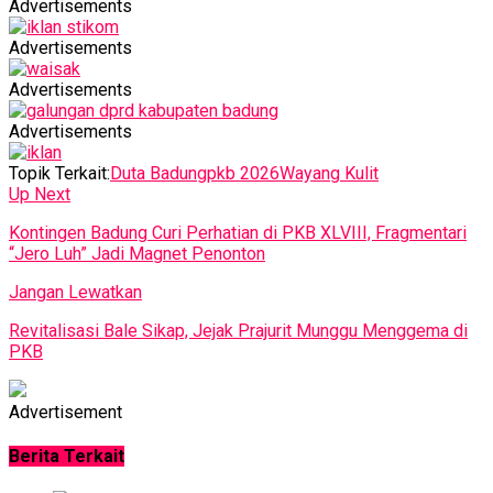
Advertisements
Advertisements
Advertisements
Advertisements
Topik Terkait:
Duta Badung
pkb 2026
Wayang Kulit
Up Next
Kontingen Badung Curi Perhatian di PKB XLVIII, Fragmentari
“Jero Luh” Jadi Magnet Penonton
Jangan Lewatkan
Revitalisasi Bale Sikap, Jejak Prajurit Munggu Menggema di
PKB
Advertisement
Berita Terkait