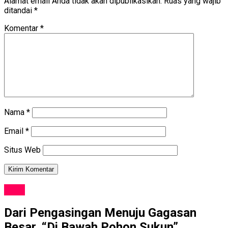
Alamat email Anda tidak akan dipublikasikan.
Ruas yang wajib
ditandai
*
Komentar
*
Nama
*
Email
*
Situs Web
SENI
Dari Pengasingan Menuju Gagasan
Besar, “Di Bawah Pohon Sukun”