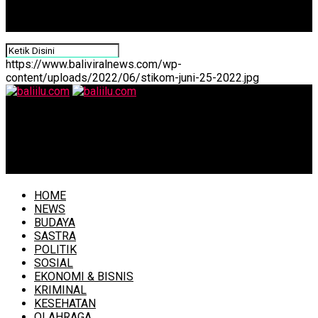
https://www.baliviralnews.com/wp-
content/uploads/2022/06/stikom-juni-25-2022.jpg
baliilu.com
Pemkot Denpasar Upayakan Edukasi Menu Sehat
Seimbang Lewat Lomba Masak “Isi Piringku”
HOME
NEWS
BUDAYA
SASTRA
POLITIK
SOSIAL
EKONOMI & BISNIS
KRIMINAL
KESEHATAN
OLAHRAGA