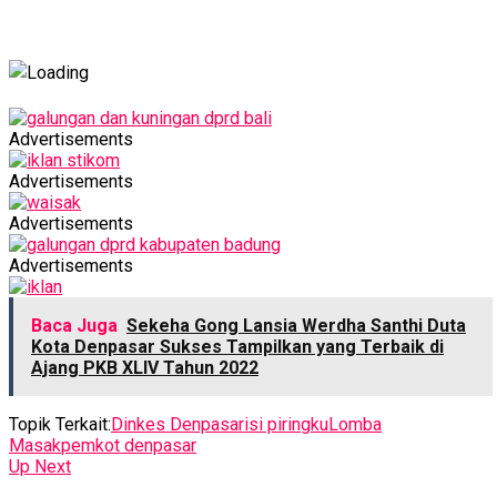
Advertisements
Advertisements
Advertisements
Advertisements
Baca Juga
Sekeha Gong Lansia Werdha Santhi Duta
Kota Denpasar Sukses Tampilkan yang Terbaik di
Ajang PKB XLIV Tahun 2022
Topik Terkait:
Dinkes Denpasar
isi piringku
Lomba
Masak
pemkot denpasar
Up Next