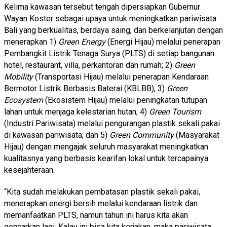
Kelima kawasan tersebut tengah dipersiapkan Gubernur
Wayan Koster sebagai upaya untuk meningkatkan pariwisata
Bali yang berkualitas, berdaya saing, dan berkelanjutan dengan
menerapkan 1)
Green Energy
(Energi Hijau) melalui penerapan
Pembangkit Listrik Tenaga Surya (PLTS) di setiap bangunan
hotel, restaurant, villa, perkantoran dan rumah; 2)
Green
Mobility
(Transportasi Hijau) melalui penerapan Kendaraan
Bermotor Listrik Berbasis Baterai (KBLBB); 3)
Green
Ecosystem
(Ekosistem Hijau) melalui peningkatan tutupan
lahan untuk menjaga kelestarian hutan; 4)
Green Tourism
(Industri Pariwisata) melalui pengurangan plastik sekali pakai
di kawasan pariwisata; dan 5)
Green Community
(Masyarakat
Hijau) dengan mengajak seluruh masyarakat meningkatkan
kualitasnya yang berbasis kearifan lokal untuk tercapainya
kesejahteraan.
“Kita sudah melakukan pembatasan plastik sekali pakai,
menerapkan energi bersih melalui kendaraan listrik dan
memanfaatkan PLTS, namun tahun ini harus kita akan
gencarkan lagi. Kalau ini bisa kita kerjakan, maka pariwisata