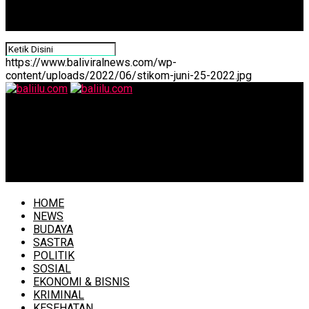
https://www.baliviralnews.com/wp-
content/uploads/2022/06/stikom-juni-25-2022.jpg
baliilu.com
Perkuat Pilar Perekonomian, Pemprov Bali dan BI
Perkuat Sinergi Ekonomi Berkelanjutan melalui Bali
Jagaditha VII
HOME
NEWS
BUDAYA
SASTRA
POLITIK
SOSIAL
EKONOMI & BISNIS
KRIMINAL
KESEHATAN