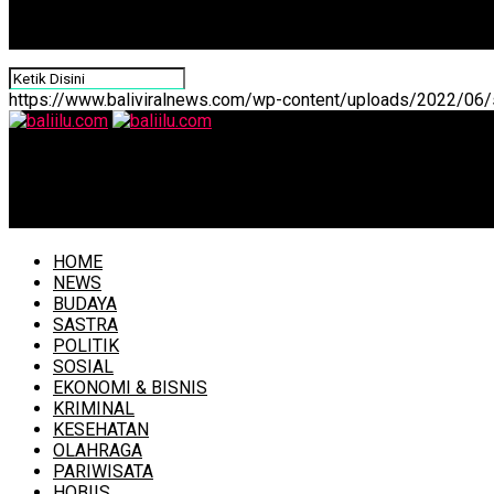
https://www.baliviralnews.com/wp-content/uploads/2022/06/s
baliilu.com
Presiden Jelaskan Latar Belakang Penunjukan Pj Gubernur
HOME
NEWS
BUDAYA
SASTRA
POLITIK
SOSIAL
EKONOMI & BISNIS
KRIMINAL
KESEHATAN
OLAHRAGA
PARIWISATA
HOBIIS