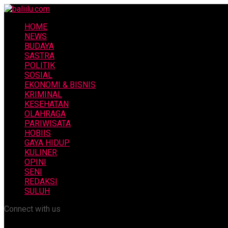
HOME
NEWS
BUDAYA
SASTRA
POLITIK
SOSIAL
EKONOMI & BISNIS
KRIMINAL
KESEHATAN
OLAHRAGA
PARIWISATA
HOBIIS
GAYA HIDUP
KULINER
OPINI
SENI
REDAKSI
SULUH
Connect with us