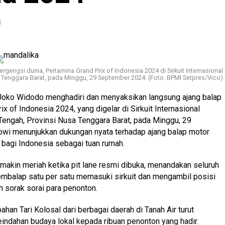
4
engsi dunia, Pertamina Grand Prix of Indonesia 2024 di Sirkuit Internasional
Tenggara Barat, pada Minggu, 29 September 2024. (Foto: BPMI Setpres/Vico)
Joko Widodo menghadiri dan menyaksikan langsung ajang balap
x of Indonesia 2024, yang digelar di Sirkuit Internasional
engah, Provinsi Nusa Tenggara Barat, pada Minggu, 29
wi menunjukkan dukungan nyata terhadap ajang balap motor
n bagi Indonesia sebagai tuan rumah.
emakin meriah ketika pit lane resmi dibuka, menandakan seluruh
embalap satu per satu memasuki sirkuit dan mengambil posisi
leh sorak sorai para penonton.
an Tari Kolosal dari berbagai daerah di Tanah Air turut
dahan budaya lokal kepada ribuan penonton yang hadir.