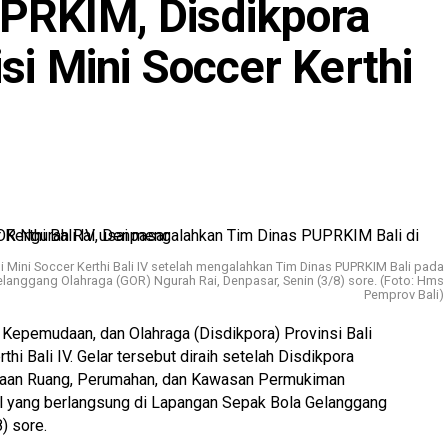
PRKIM, Disdikpora
si Mini Soccer Kerthi
i Mini Soccer Kerthi Bali IV setelah mengalahkan Tim Dinas PUPRKIM Bali pada
langgang Olahraga (GOR) Ngurah Rai, Denpasar, Senin (3/8) sore. (Foto: Hms
Pemprov Bali)
 Kepemudaan, dan Olahraga (Disdikpora) Provinsi Bali
hi Bali IV. Gelar tersebut diraih setelah Disdikpora
taan Ruang, Perumahan, dan Kawasan Permukiman
al yang berlangsung di Lapangan Sepak Bola Gelanggang
) sore.