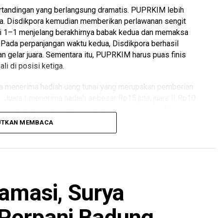
tandingan yang berlangsung dramatis. PUPRKIM lebih
ma. Disdikpora kemudian memberikan perlawanan sengit
i 1–1 menjelang berakhirnya babak kedua dan memaksa
. Pada perpanjangan waktu kedua, Disdikpora berhasil
gelar juara. Sementara itu, PUPRKIM harus puas finis
i di posisi ketiga.
I juga menerima hadiah uang tunai yang merupakan pemberian
a. Juara I menerima hadiah sebesar Rp15 juta, juara II Rp10
serahkan oleh Sekretaris Daerah Provinsi Bali, Dewa Made
UTKAN MEMBACA
ga dimeriahkan executive match yang mempertemukan Tim
Jersey Merah yang dikomandoi Sekda Dewa Made Indra
–0.
lamasi, Surya
 2026. Ketua Umum Persatuan Sepak Bola Pegawai (PSP)
 Mini Soccer Kerthi Bali IV, I Kadek Adi Mahendra,
mpererat silaturahmi, membangun kebersamaan, serta
 Perpani Badung