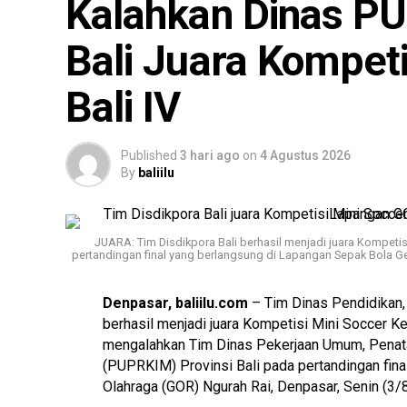
Kalahkan Dinas PU
Bali Juara Kompeti
Bali IV
Published
3 hari ago
on
4 Agustus 2026
By
baliilu
JUARA: Tim Disdikpora Bali berhasil menjadi juara Kompetis
pertandingan final yang berlangsung di Lapangan Sepak Bola Ge
Denpasar, baliilu.com
– Tim Dinas Pendidikan,
berhasil menjadi juara Kompetisi Mini Soccer Kert
mengalahkan Tim Dinas Pekerjaan Umum, Pena
(PUPRKIM) Provinsi Bali pada pertandingan fin
Olahraga (GOR) Ngurah Rai, Denpasar, Senin (3/8