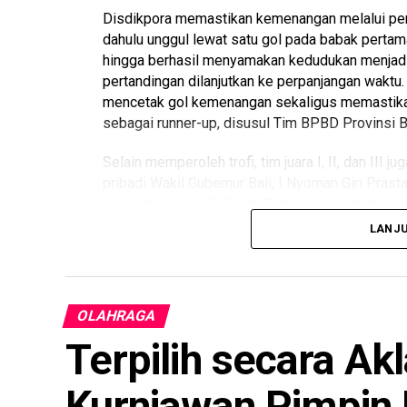
Disdikpora memastikan kemenangan melalui per
dahulu unggul lewat satu gol pada babak perta
hingga berhasil menyamakan kedudukan menjad
pertandingan dilanjutkan ke perpanjangan waktu
mencetak gol kemenangan sekaligus memastikan 
sebagai runner-up, disusul Tim BPBD Provinsi Bal
Selain memperoleh trofi, tim juara I, II, dan II
pribadi Wakil Gubernur Bali, I Nyoman Giri Prast
juta, dan juara III Rp5 juta. Trofi dan hadiah di
Indra.
LANJ
Final Kompetisi Mini Soccer Kerthi Bali IV ju
Jersey Merah melawan Tim Jersey Putih. Tim 
tampil dominan dan menang telak dengan skor 8
OLAHRAGA
Terpilih secara Ak
Kompetisi ini telah berlangsung sejak 27 Juli
Pemprov Bali, sekaligus Ketua Panitia Kompetisi
menyampaikan bahwa kegiatan ini bertujuan me
Kurniawan Pimpin