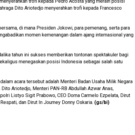
 menyerahkan trofi kepada Pedro Acosta yang meraih posisi
hraga Dito Ariotedjo menyerahkan trofi kepada Francesco
 bersama, di mana Presiden Jokowi, para pemenang, serta para
engabadikan momen kemenangan dalam ajang internasional yang
dalika tahun ini sukses memberikan tontonan spektakuler bagi
sekaligus menegaskan posisi Indonesia sebagai salah satu
dalam acara tersebut adalah Menteri Badan Usaha Milik Negara
a Dito Ariotedjo, Menteri PAN-RB Abdullah Azwar Anas,
olri Listyo Sigit Prabowo, CEO Dorna Carmelo Ezpelata, Dirut
 Respati, dan Dirut In Journey Donny Oskaria.
(gs/bi)