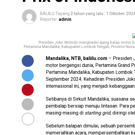
BALIILU Tayang
2 tahun yang lalu
:
1 Oktober 202
Reporter:
admin
Presiden Joko Widodo menghadiri ajang balap motor berg
Pertamina Mandalika, Kabupaten Lombok Tengah, Provinsi Nusa 
Mandalika, NTB, baliilu.com
– Presiden 
motor bergengsi dunia, Pertamina Grand Pri
Pertamina Mandalika, Kabupaten Lombok T
September 2024. Kehadiran Presiden Joko
internasional ini, yang menjadi kebanggaa
Setibanya di Sirkuit Mandalika, suasana s
pembalap bersiap menuju lintasan. Para p
masing-masing di
starting grid
, diiringi o
Sebelum balapan dimulai, sebuah persembah
memeriahkan acara, mempersembahkan kein