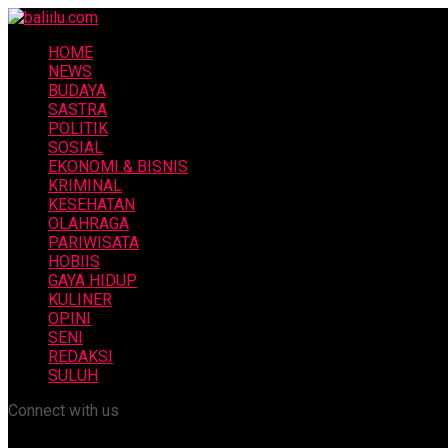
HOME
NEWS
BUDAYA
SASTRA
POLITIK
SOSIAL
EKONOMI & BISNIS
KRIMINAL
KESEHATAN
OLAHRAGA
PARIWISATA
HOBIIS
GAYA HIDUP
KULINER
OPINI
SENI
REDAKSI
SULUH
Connect with us