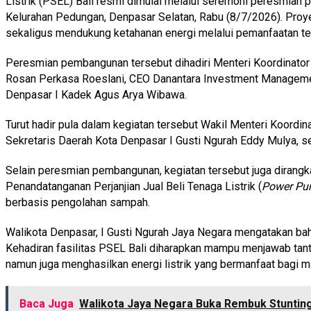
Listrik (PSEL) Bali resmi dimulai melalui seremoni peresmian
Kelurahan Pedungan, Denpasar Selatan, Rabu (8/7/2026). Proy
sekaligus mendukung ketahanan energi melalui pemanfaatan te
Peresmian pembangunan tersebut dihadiri Menteri Koordinator 
Rosan Perkasa Roeslani, CEO Danantara Investment Management
Denpasar I Kadek Agus Arya Wibawa.
Turut hadir pula dalam kegiatan tersebut Wakil Menteri Koordin
Sekretaris Daerah Kota Denpasar I Gusti Ngurah Eddy Mulya, se
Selain peresmian pembangunan, kegiatan tersebut juga diran
Penandatanganan Perjanjian Jual Beli Tenaga Listrik (
Power Pu
berbasis pengolahan sampah.
Walikota Denpasar, I Gusti Ngurah Jaya Negara mengatakan ba
Kehadiran fasilitas PSEL Bali diharapkan mampu menjawab tan
namun juga menghasilkan energi listrik yang bermanfaat bagi m
Baca Juga
Walikota Jaya Negara Buka Rembuk Stuntin