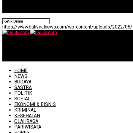
https://www.baliviralnews.com/wp-content/uploads/2022/06/s
baliilu.com
Proyek Pembangunan PSEL Bali Resmi Dimulai
HOME
NEWS
BUDAYA
SASTRA
POLITIK
SOSIAL
EKONOMI & BISNIS
KRIMINAL
KESEHATAN
OLAHRAGA
PARIWISATA
HOBIIS