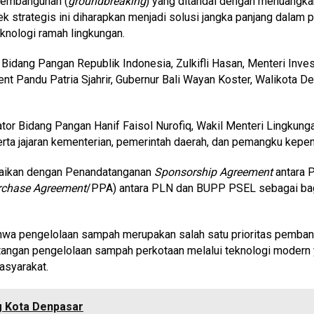
 pembangunan (
groundbreaking
) yang ditandai dengan menuang
ek strategis ini diharapkan menjadi solusi jangka panjang dal
knologi ramah lingkungan.
Bidang Pangan Republik Indonesia, Zulkifli Hasan, Menteri Inve
 Pandu Patria Sjahrir, Gubernur Bali Wayan Koster, Walikota D
ator Bidang Pangan Hanif Faisol Nurofiq, Wakil Menteri Lingkunga
rta jajaran kementerian, pemerintah daerah, dan pemangku kepent
gkaikan dengan Penandatanganan
Sponsorship Agreement
antara 
rchase Agreement
/PPA) antara PLN dan BUPP PSEL sebagai bag
hwa pengelolaan sampah merupakan salah satu prioritas pemban
tangan pengelolaan sampah perkotaan melalui teknologi modern 
asyarakat.
g Kota Denpasar