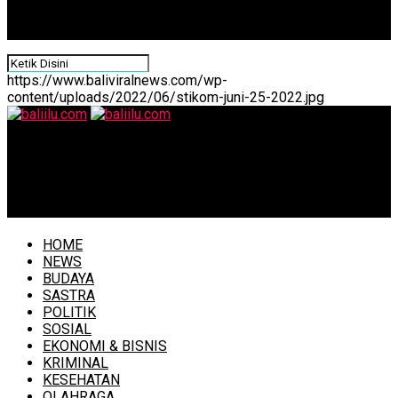
https://www.baliviralnews.com/wp-
content/uploads/2022/06/stikom-juni-25-2022.jpg
baliilu.com
Saat Presiden Santap Siang Nasi Kotak Bersama
Karyawan Pabrik
HOME
NEWS
BUDAYA
SASTRA
POLITIK
SOSIAL
EKONOMI & BISNIS
KRIMINAL
KESEHATAN
OLAHRAGA