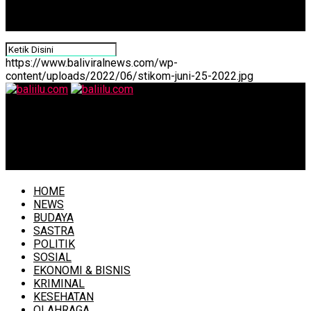
https://www.baliviralnews.com/wp-
content/uploads/2022/06/stikom-juni-25-2022.jpg
baliilu.com
Tidak Sesuai Zonasi, Ratusan APS dan APK di Buleleng
Ditertibkan
HOME
NEWS
BUDAYA
SASTRA
POLITIK
SOSIAL
EKONOMI & BISNIS
KRIMINAL
KESEHATAN
OLAHRAGA