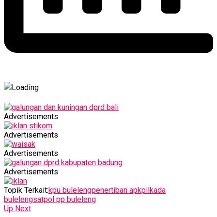
Advertisements
Advertisements
Advertisements
Advertisements
Topik Terkait:
kpu buleleng
penertiban apk
pilkada
buleleng
satpol pp buleleng
Up Next