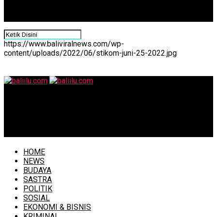
https://www.baliviralnews.com/wp-
content/uploads/2022/06/stikom-juni-25-2022.jpg
baliilu.com
Tim Verifikasi Pasar Pangan Aman Tingkat Nasional Nilai
Pasar Nyanggelan Panjer
HOME
NEWS
BUDAYA
SASTRA
POLITIK
SOSIAL
EKONOMI & BISNIS
KRIMINAL