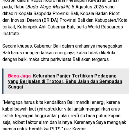
Koster dalam Rapat Koordinasi Persiapan Kawasan Emisi
pada, Rabu (
Buda Wage, Merakih
) 5 Agustus 2026 yang
dihadiri Kepala Bappeda Provinsi Bali, Kepala Badan Riset
dan Inovasi Daerah (BRIDA) Provinsi Bali dan Kabupaten/Kota
terkait, Kelompok Ahli Gubernur Bali, serta World Resources
Institute.
Secara khusus, Gubernur Bali dalam arahannya menegaskan
Bali harus mengendalikan energinya, kalau tidak dikelola
dengan baik, maka citra pariwisata Bali akan tergerus.
Baca Juga
Kelurahan Panjer Tertibkan Pedagang
yang Berjualan di Trotoar, Bahu Jalan dan Sempadan
Sungai
“Mengapa harus kita kendalikan Bali mandiri energi, karena
kabel bawah laut (infrastruktur vital untuk mengalirkan arus
listrik tegangan tinggi antar pulau, red) itu bisa putus kapan
saja, akibat faktor alam dan lainnya. Karenanya Saya mengajak
semua untuk beralih ke PLTS,” ujar Koster.