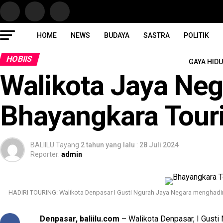
HOME
NEWS
BUDAYA
SASTRA
POLITIK
HOBIIS
GAYA HID
Walikota Jaya Neg
Bhayangkara Tour
BALIILU Tayang
2 tahun yang lalu
:
28 Juli 2024
Reporter:
admin
HADIRI TOURING: Walikota Denpasar I Gusti Ngurah Jaya Negara menghadir
Denpasar, baliilu.com
– Walikota Denpasar, I Gusti