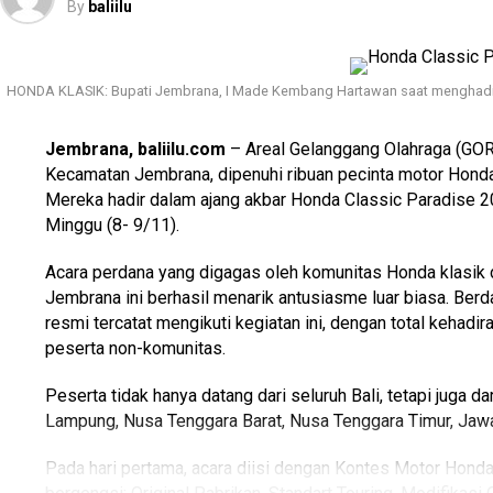
By
baliilu
Baca Juga
TNI, Polri dan Masyarakat Bali Gelar 
Sukseskan Pilkada Serentak
HONDA KLASIK: Bupati Jembrana, I Made Kembang Hartawan saat menghadiri 
“Kawan-kawan semua, saya mengajak di dalam berkendara har
selalu safety dan lengkapi semua syarat-syarat dalam ber
Jembrana, baliilu.com
– Areal Gelanggang Olahraga (GOR
ketertiban lalu lintas,” ajaknya.
Kecamatan Jembrana, dipenuhi ribuan pecinta motor Honda 
Sebagai bentuk perhatian dan dukungan, Giri Prasta juga 
Mereka hadir dalam ajang akbar Honda Classic Paradise 20
memberikan bantuan sebesar Rp 50 juta.
Minggu (8- 9/11).
Atas dukungan tersebut, Ketua Umum Mangupura Riders, I
Acara perdana yang digagas oleh komunitas Honda klasik
kasih kepada Wakil Gubernur Bali. Ia menekankan agar se
Jembrana ini berhasil menarik antusiasme luar biasa. Berd
tetap menyama braya, sehobi, dan seperjuangan dalam men
resmi tercatat mengikuti kegiatan ini, dengan total kehad
peserta non-komunitas.
Peserta tidak hanya datang dari seluruh Bali, tetapi juga d
Lampung, Nusa Tenggara Barat, Nusa Tenggara Timur, Jawa 
Pada hari pertama, acara diisi dengan Kontes Motor Hon