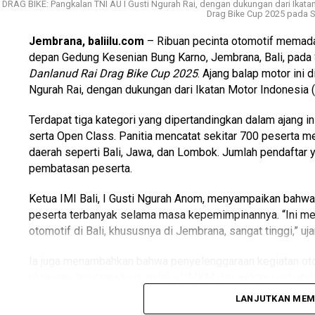
DRAG BIKE: Pangkalan TNI AU I Gusti Ngurah Rai, dengan dukungan dari Ikatan
Drag Bike Cup 2025 pada 
Jembrana, baliilu.com
– Ribuan pecinta otomotif memadati
depan Gedung Kesenian Bung Karno, Jembrana, Bali, pada
Danlanud Rai Drag Bike Cup 2025
. Ajang balap motor ini
Ngurah Rai, dengan dukungan dari Ikatan Motor Indonesia (I
Terdapat tiga kategori yang dipertandingkan dalam ajang ini
serta Open Class. Panitia mencatat sekitar 700 peserta men
daerah seperti Bali, Jawa, dan Lombok. Jumlah pendaftar
pembatasan peserta.
Ketua IMI Bali, I Gusti Ngurah Anom, menyampaikan bahwa
peserta terbanyak selama masa kepemimpinannya. “Ini me
otomotif di Bali, khususnya di Jembrana, sangat tinggi,” uja
Advertisements
Ia juga menambahkan bahwa penyelenggaraan kegiatan o
ekonomi, terutama bagi pelaku UMKM dan sektor perhotel
Advertisements
LANJUTKAN ME
“Kami melihat hunian hotel meningkat selama kegiatan ini b
Advertisements