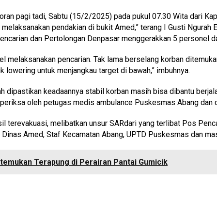
ran pagi tadi, Sabtu (15/2/2025) pada pukul 07.30 Wita dari K
i melaksanakan pendakian di bukit Amed,” terang I Gusti Ngurah
Pencarian dan Pertolongan Denpasar menggerakkan 5 personel d
el melaksanakan pencarian. Tak lama berselang korban ditemuka
k lowering untuk menjangkau target di bawah,” imbuhnya.
lah dipastikan keadaannya stabil korban masih bisa dibantu berj
 diperiksa oleh petugas medis ambulance Puskesmas Abang dan 
l terevakuasi, melibatkan unsur SARdari yang terlibat Pos Pen
ar Dinas Amed, Staf Kecamatan Abang, UPTD Puskesmas dan ma
itemukan Terapung di Perairan Pantai Gumicik