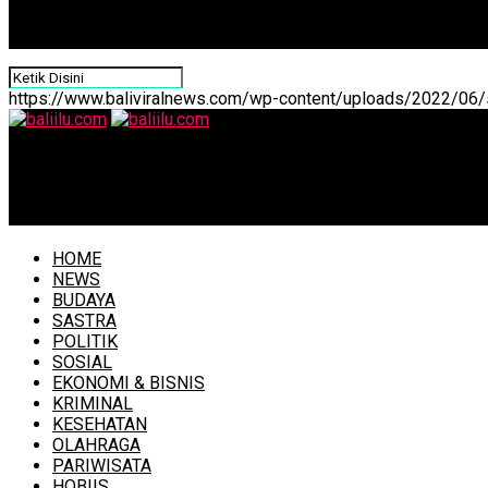
https://www.baliviralnews.com/wp-content/uploads/2022/06/s
baliilu.com
WNA Terperosok di Jurang Perbukitan Amed Sedalam 12 
HOME
NEWS
BUDAYA
SASTRA
POLITIK
SOSIAL
EKONOMI & BISNIS
KRIMINAL
KESEHATAN
OLAHRAGA
PARIWISATA
HOBIIS