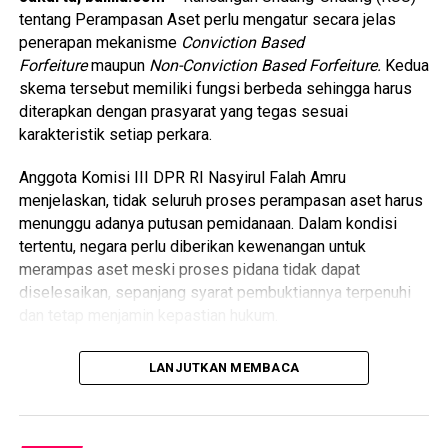
“Penindakan secara manual hanya dilakukan secara
tentang Perampasan Aset perlu mengatur secara jelas
terbatas terhadap pelanggaran lalu lintas yang kasat mata
penerapan mekanisme
Conviction Based
dan berpotensi menimbulkan fatalitas maupun
Forfeiture
maupun
Non-Conviction Based Forfeiture.
Kedua
membahayakan pengguna jalan lainnya,” ujarnya.
skema tersebut memiliki fungsi berbeda sehingga harus
diterapkan dengan prasyarat yang tegas sesuai
Adapun pelanggaran yang menjadi sasaran penindakan
karakteristik setiap perkara.
langsung antara lain penggunaan knalpot yang tidak sesuai
spesifikasi teknis (knalpot brong), aksi balap liar, melawan
Anggota Komisi III DPR RI Nasyirul Falah Amru
arus, serta perilaku berkendara secara ugal-ugalan yang
menjelaskan, tidak seluruh proses perampasan aset harus
mengancam keselamatan masyarakat.
menunggu adanya putusan pemidanaan. Dalam kondisi
tertentu, negara perlu diberikan kewenangan untuk
Kakorlantas menegaskan bahwa tidak ada perubahan
merampas aset meski proses pidana tidak dapat
kebijakan yang menghapus prioritas ETLE. Kehadiran tilang
diselesaikan, sepanjang syarat pembuktiannya terpenuhi
manual secara selektif merupakan langkah untuk
dan tetap menjamin kepastian hukum.
memastikan pelanggaran-pelanggaran yang tidak dapat
dijangkau sistem ETLE tetap dapat ditindak secara cepat
“Penerapan
Conviction Based
dan
Non-Conviction
demi menjaga keselamatan di jalan raya.
LANJUTKAN MEMBACA
Based
tentu harus memiliki prasyarat. Tidak semua
perampasan aset harus menunggu proses pemidanaan,”
Baca Juga
Pemkab Tabanan Terima Studi
ujar legislator yang akrab disapa Gus Falah ini dalam
Lapangan Peserta PKP Mahkamah Agung RI