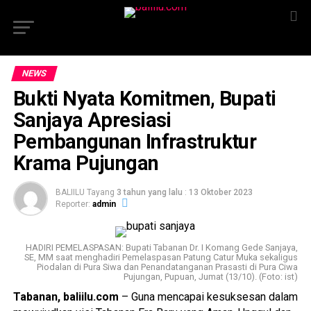
NEWS
Bukti Nyata Komitmen, Bupati
Sanjaya Apresiasi
Pembangunan Infrastruktur
Krama Pujungan
BALIILU Tayang
3 tahun yang lalu
:
13 Oktober 2023
Reporter:
admin
HADIRI PEMELASPASAN: Bupati Tabanan Dr. I Komang Gede Sanjaya,
SE, MM saat menghadiri Pemelaspasan Patung Catur Muka sekaligus
Piodalan di Pura Siwa dan Penandatanganan Prasasti di Pura Ciwa
Pujungan, Pupuan, Jumat (13/10). (Foto: ist)
Tabanan, baliilu.com
– Guna mencapai kesuksesan dalam