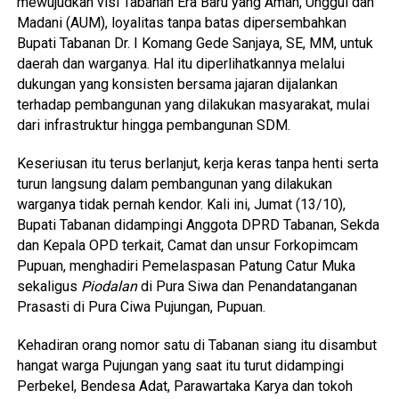
mewujudkan visi Tabanan Era Baru yang Aman, Unggul dan
Madani (AUM), loyalitas tanpa batas dipersembahkan
Bupati Tabanan Dr. I Komang Gede Sanjaya, SE, MM, untuk
daerah dan warganya. Hal itu diperlihatkannya melalui
dukungan yang konsisten bersama jajaran dijalankan
terhadap pembangunan yang dilakukan masyarakat, mulai
dari infrastruktur hingga pembangunan SDM.
Keseriusan itu terus berlanjut, kerja keras tanpa henti serta
turun langsung dalam pembangunan yang dilakukan
warganya tidak pernah kendor. Kali ini, Jumat (13/10),
Bupati Tabanan didampingi Anggota DPRD Tabanan, Sekda
dan Kepala OPD terkait, Camat dan unsur Forkopimcam
Pupuan, menghadiri Pemelaspasan Patung Catur Muka
sekaligus
Piodalan
di Pura Siwa dan Penandatanganan
Prasasti di Pura Ciwa Pujungan, Pupuan.
Kehadiran orang nomor satu di Tabanan siang itu disambut
hangat warga Pujungan yang saat itu turut didampingi
Perbekel, Bendesa Adat, Parawartaka Karya dan tokoh