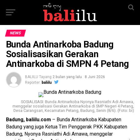
NEWS
Bunda Antinarkoba Badung
Sosialisasikan Gerakan
Antinarkoba di SMPN 4 Petang
BALIILU Tayang
2 bulan yang lalu
:
8 Juni 2026
Reporter:
baliilu
SOSIALISASI: Bunda Antinarkoba Nyonya Rasniathi Adi Arnawa,
menggelar sosialisasi Gerakan Antinarkoba di SMP Negeri 4 Petang,
Desa Carangsari, Kecamatan Petang, Badung, Senin (8/6). (Foto: bi)
Badung, baliilu.com
– Bunda Antinarkoba Kabupaten
Badung yang juga Ketua Tim Penggerak PKK Kabupaten
Badung, Nyonya Rasniathi Adi Arnawa, menggelar