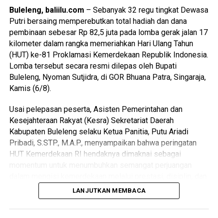
Khusus kategori Gerak Jalan Indah dan Kreasi, seluruh
Buleleng, baliilu.com
– Sebanyak 32 regu tingkat Dewasa
atraksi hanya diperbolehkan dilakukan di pos yang telah
Putri bersaing memperebutkan total hadiah dan dana
Advertisements
ditentukan panitia.
pembinaan sebesar Rp 82,5 juta pada lomba gerak jalan 17
kilometer dalam rangka memeriahkan Hari Ulang Tahun
Advertisements
Plt. Sekretaris Dinas Pemuda dan Olahraga Kabupaten
(HUT) ke-81 Proklamasi Kemerdekaan Republik Indonesia.
Gianyar, Gusti Ngurah Sukadana mengatakan lomba gerak
Lomba tersebut secara resmi dilepas oleh Bupati
Advertisements
jalan merupakan agenda rutin yang diselenggarakan
Buleleng, Nyoman Sutjidra, di GOR Bhuana Patra, Singaraja,
Advertisements
Pemerintah Kabupaten Gianyar setiap tahun dalam rangka
Kamis (6/8).
memeriahkan Hari Ulang Tahun Kemerdekaan Republik
Indonesia.
Usai pelepasan peserta, Asisten Pemerintahan dan
Kesejahteraan Rakyat (Kesra) Sekretariat Daerah
Menurutnya, kegiatan ini tidak hanya menjadi ajang
Kabupaten Buleleng selaku Ketua Panitia, Putu Ariadi
perlombaan, tetapi juga sebagai sarana membangun
Pribadi, S.STP., M.A.P., menyampaikan bahwa peringatan
karakter generasi muda melalui penanaman nilai-nilai
HUT Kemerdekaan RI hendaknya dimaknai sebagai
disiplin, kerja sama, tanggung jawab, dan semangat
momentum untuk menumbuhkan semangat perjuangan
persahabatan.
dalam mengisi kemerdekaan melalui prestasi, disiplin, dan
kerja keras.
LANJUTKAN MEMBACA
“Lomba gerak jalan ini menjadi momentum untuk
menumbuhkan jiwa nasionalisme dan cinta tanah air di
Pihaknya mengingatkan generasi muda agar terus
kalangan pelajar. Selain mengedepankan prestasi, kami