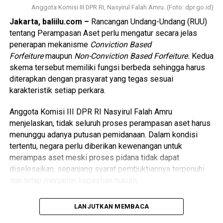
Anggota Komisi III DPR RI, Nasyirul Falah Amru. (Foto: dpr.go.id)
Jakarta, baliilu.com –
Rancangan Undang-Undang (RUU)
tentang Perampasan Aset perlu mengatur secara jelas
penerapan mekanisme
Conviction Based
Forfeiture
maupun
Non-Conviction Based Forfeiture.
Kedua
skema tersebut memiliki fungsi berbeda sehingga harus
diterapkan dengan prasyarat yang tegas sesuai
karakteristik setiap perkara.
Anggota Komisi III DPR RI Nasyirul Falah Amru
menjelaskan, tidak seluruh proses perampasan aset harus
menunggu adanya putusan pemidanaan. Dalam kondisi
tertentu, negara perlu diberikan kewenangan untuk
merampas aset meski proses pidana tidak dapat
diselesaikan, sepanjang syarat pembuktiannya terpenuhi
dan tetap menjamin kepastian hukum.
“Penerapan
Conviction Based
dan
Non-Conviction
LANJUTKAN MEMBACA
Based
tentu harus memiliki prasyarat. Tidak semua