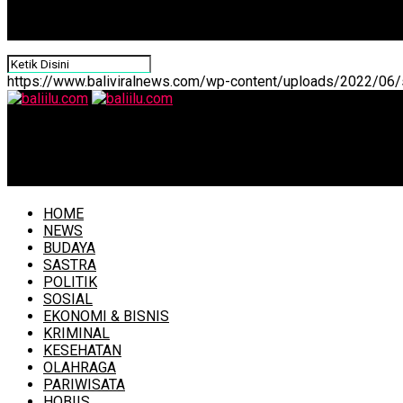
https://www.baliviralnews.com/wp-content/uploads/2022/06/s
baliilu.com
Bupati Sampaikan Japem Terhadap PU Fraksi DPRD Badun
HOME
NEWS
BUDAYA
SASTRA
POLITIK
SOSIAL
EKONOMI & BISNIS
KRIMINAL
KESEHATAN
OLAHRAGA
PARIWISATA
HOBIIS