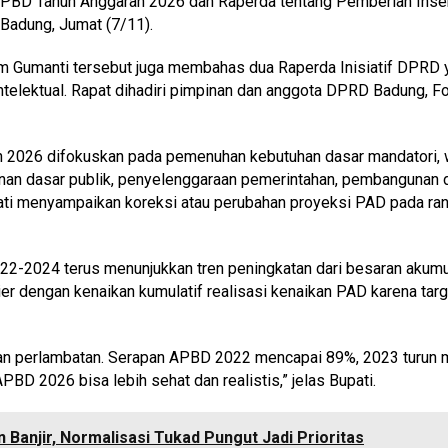
 APBD Tahun Anggaran 2026 dan Raperda tentang Pemberian Ins
Badung, Jumat (7/11).
m Gumanti tersebut juga membahas dua Raperda Inisiatif DPRD 
ntelektual. Rapat dihadiri pimpinan dan anggota DPRD Badung, F
2026 difokuskan pada pemenuhan kebutuhan dasar mandatori, w
yanan dasar publik, penyelenggaraan pemerintahan, pembangunan
ati menyampaikan koreksi atau perubahan proyeksi PAD pada ranc
2022-2024 terus menunjukkan tren peningkatan dari besaran aku
ier dengan kenaikan kumulatif realisasi kenaikan PAD karena tar
kkan perlambatan. Serapan APBD 2022 mencapai 89%, 2023 turun 
PBD 2026 bisa lebih sehat dan realistis,” jelas Bupati.
anjir, Normalisasi Tukad Pungut Jadi Prioritas