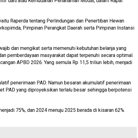
entif dan/atau Kemudahan Penanaman Modal, dalam Rapat
yaitu Raperda tentang Perlindungan dan Penertiban Hewan
orkopimda, Pimpinan Perangkat Daerah serta Pimpinan Instansi
ajib dan mengikat serta memenuhi kebutuhan belanja yang
 dan pemberdayaan masyarakat dapat terpenuhi secara optimal.
angan APBD 2026. Yang semula Rp 11,5 triliun lebih, menjadi
mulatif penerimaan PAD. Namun besaran akumulatif penerimaan
get PAD yang diproyeksikan terlalu besar sehingga berpotensi
menjadi 75%, dan 2024 menuju 2025 berada di kisaran 62%.