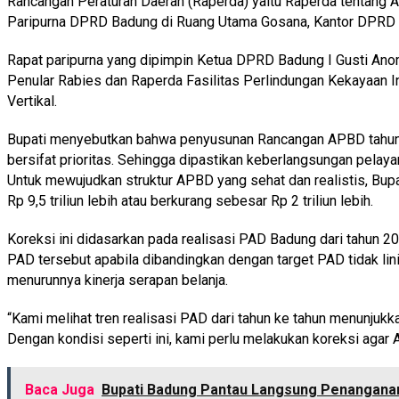
Rancangan Peraturan Daerah (Raperda) yaitu Raperda tentang
Paripurna DPRD Badung di Ruang Utama Gosana, Kantor DPRD 
Rapat paripurna yang dipimpin Ketua DPRD Badung I Gusti Ano
Penular Rabies dan Raperda Fasilitas Perlindungan Kekayaan I
Vertikal.
Bupati menyebutkan bahwa penyusunan Rancangan APBD tahun 
bersifat prioritas. Sehingga dipastikan keberlangsungan pela
Untuk mewujudkan struktur APBD yang sehat dan realistis, Bup
Rp 9,5 triliun lebih atau berkurang sebesar Rp 2 triliun lebih.
Koreksi ini didasarkan pada realisasi PAD Badung dari tahun 
PAD tersebut apabila dibandingkan dengan target PAD tidak lin
menurunnya kinerja serapan belanja.
“Kami melihat tren realisasi PAD dari tahun ke tahun menunju
Dengan kondisi seperti ini, kami perlu melakukan koreksi agar A
Baca Juga
Bupati Badung Pantau Langsung Penanganan B