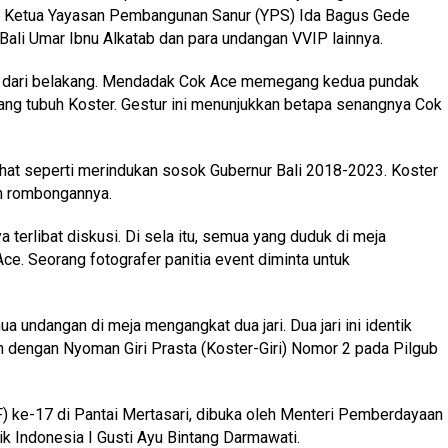
, Ketua Yayasan Pembangunan Sanur (YPS) Ida Bagus Gede
ali Umar Ibnu Alkatab dan para undangan VVIP lainnya.
e dari belakang. Mendadak Cok Ace memegang kedua pundak
ng tubuh Koster. Gestur ini menunjukkan betapa senangnya Cok
lihat seperti merindukan sosok Gubernur Bali 2018-2023. Koster
an rombongannya.
terlibat diskusi. Di sela itu, semua yang duduk di meja
e. Seorang fotografer panitia event diminta untuk
 undangan di meja mengangkat dua jari. Dua jari ini identik
n dengan Nyoman Giri Prasta (Koster-Giri) Nomor 2 pada Pilgub
VF) ke-17 di Pantai Mertasari, dibuka oleh Menteri Pemberdayaan
 Indonesia I Gusti Ayu Bintang Darmawati.