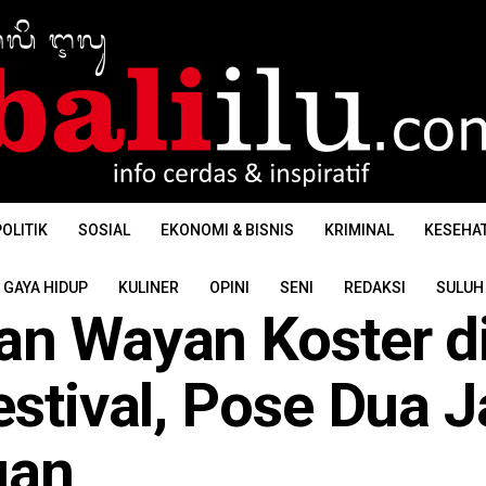
OLITIK
SOSIAL
EKONOMI & BISNIS
KRIMINAL
KESEHA
GAYA HIDUP
KULINER
OPINI
SENI
REDAKSI
SULUH
an Wayan Koster d
estival, Pose Dua J
uan