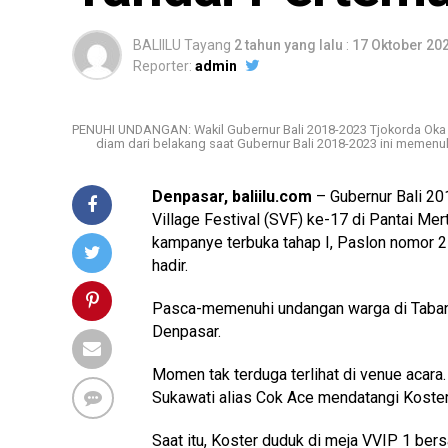
BALIILU Tayang
2 tahun yang lalu
:
17 Oktober 20
Reporter:
admin
PENUHI UNDANGAN: Wakil Gubernur Bali 2018-2023 Tjokorda Oka 
diam dari belakang saat Gubernur Bali 2018-2023 ini memenuh
Denpasar, baliilu.com
– Gubernur Bali 2
Village Festival (SVF) ke-17 di Pantai Me
kampanye terbuka tahap I, Paslon nomor 2
hadir.
Pasca-memenuhi undangan warga di Taban
Denpasar.
Momen tak terduga terlihat di venue acara
Sukawati alias Cok Ace mendatangi Koster
Saat itu, Koster duduk di meja VVIP 1 be