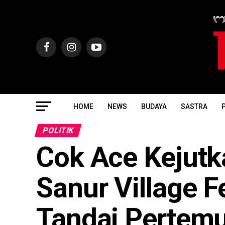
HOME
NEWS
BUDAYA
SASTRA
P
POLITIK
Cok Ace Kejutk
Sanur Village F
Tandai Pertem