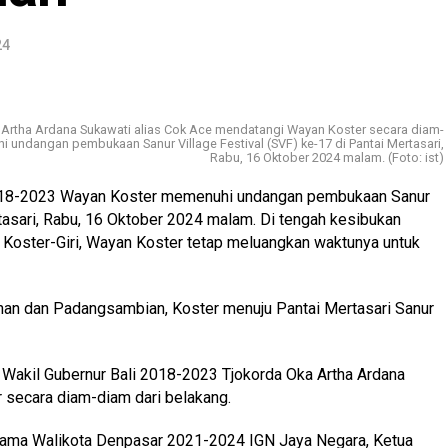
24
Artha Ardana Sukawati alias Cok Ace mendatangi Wayan Koster secara diam-
i undangan pembukaan Sanur Village Festival (SVF) ke-17 di Pantai Mertasari,
Rabu, 16 Oktober 2024 malam. (Foto: ist)
018-2023 Wayan Koster memenuhi undangan pembukaan Sanur
rtasari, Rabu, 16 Oktober 2024 malam. Di tengah kesibukan
 Koster-Giri, Wayan Koster tetap meluangkan waktunya untuk
an dan Padangsambian, Koster menuju Pantai Mertasari Sanur
. Wakil Gubernur Bali 2018-2023 Tjokorda Oka Artha Ardana
 secara diam-diam dari belakang.
rsama Walikota Denpasar 2021-2024 IGN Jaya Negara, Ketua