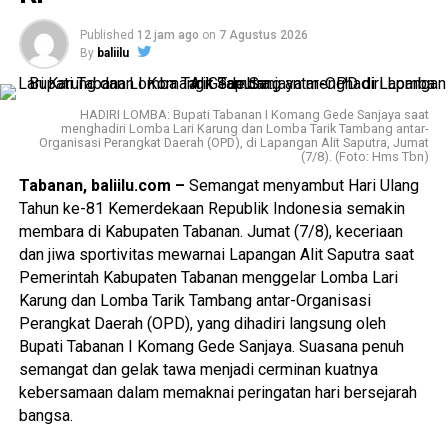
teknis.
Published
12 jam ago
on
7 Agustus 2026
By
baliilu
Dalam pemaparannya, Idham Holik menyampaikan
sejumlah arahan terkait tata kelola kepemiluan dan
kepartaian, termasuk pentingnya pemutakhiran data partai
HADIRI LOMBA: Bupati Tabanan I Komang Gede Sanjaya saat
politik secara berkelanjutan melalui Sistem Informasi
menghadiri Lomba Lari Karung dan Lomba Tarik Tambang antar-
Organisasi Perangkat Daerah (OPD), di Lapangan Alit Saputra, Jumat
Partai Politik (Sipol).
(7/8). (Foto: Hms Tbn)
Tabanan, baliilu.com –
Semangat menyambut Hari Ulang
Partai politik didorong untuk secara proaktif melakukan
Tahun ke-81 Kemerdekaan Republik Indonesia semakin
pemutakhiran data dan tidak menganggap data
membara di Kabupaten Tabanan. Jumat (7/8), keceriaan
keanggotaan bersifat tetap. KPU Kabupaten/Kota juga
dan jiwa sportivitas mewarnai Lapangan Alit Saputra saat
diharapkan terus membangun komunikasi dengan partai
Pemerintah Kabupaten Tabanan menggelar Lomba Lari
politik agar data kepengurusan dan keanggotaan yang
Karung dan Lomba Tarik Tambang antar-Organisasi
tercatat dalam Sipol tetap akurat dan mutakhir.
Perangkat Daerah (OPD), yang dihadiri langsung oleh
Bupati Tabanan I Komang Gede Sanjaya. Suasana penuh
Dalam konteks PAW Anggota DPRD, bimbingan teknis
semangat dan gelak tawa menjadi cerminan kuatnya
menekankan pentingnya ketelitian dalam pemeriksaan
kebersamaan dalam memaknai peringatan hari bersejarah
dokumen, pemenuhan persyaratan calon pengganti sesuai
bangsa.
ketentuan, serta koordinasi yang efektif antara KPU, DPRD,
pemerintah daerah, dan partai politik.