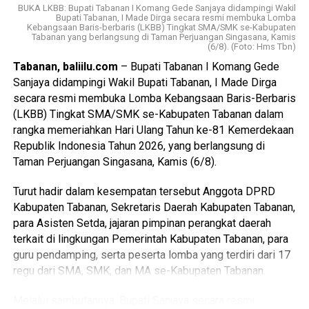
KPU Kabupaten/Kota se-Bali semakin memiliki
BUKA LKBB: Bupati Tabanan I Komang Gede Sanjaya didampingi Wakil
Tambang diikuti oleh dua belas peserta dalam satu regu
pemahaman yang seragam dan mampu menangani setiap
Bupati Tabanan, I Made Dirga secara resmi membuka Lomba
campuran. Setiap pertandingan berlangsung meriah,
Kebangsaan Baris-berbaris (LKBB) Tingkat SMA/SMK se-Kabupaten
proses PAW secara profesional, akuntabel, serta sesuai
Tabanan yang berlangsung di Taman Perjuangan Singasana, Kamis
menampilkan semangat juang, kerja sama, serta
(6/8). (Foto: Hms Tbn)
dengan ketentuan peraturan perundang-undangan.
(gs/bi)
kekompakan antarpegawai yang menjadi nilai utama dalam
Tabanan, baliilu.com
– Bupati Tabanan I Komang Gede
setiap perlombaan.
Sanjaya didampingi Wakil Bupati Tabanan, I Made Dirga
secara resmi membuka Lomba Kebangsaan Baris-Berbaris
Di sela-sela kegiatan, Bupati Sanjaya menyampaikan
(LKBB) Tingkat SMA/SMK se-Kabupaten Tabanan dalam
apresiasinya kepada seluruh peserta yang telah
rangka memeriahkan Hari Ulang Tahun ke-81 Kemerdekaan
berpartisipasi dengan penuh antusias. Menurutnya,
Republik Indonesia Tahun 2026, yang berlangsung di
perlombaan tradisional seperti ini bukan sekadar ajang
Advertisements
Taman Perjuangan Singasana, Kamis (6/8).
hiburan, melainkan juga menjadi sarana mempererat
persaudaraan dan memperkuat rasa kebersamaan di
Advertisements
Turut hadir dalam kesempatan tersebut Anggota DPRD
lingkungan Pemerintah Kabupaten Tabanan.
Kabupaten Tabanan, Sekretaris Daerah Kabupaten Tabanan,
Advertisements
para Asisten Setda, jajaran pimpinan perangkat daerah
terkait di lingkungan Pemerintah Kabupaten Tabanan, para
Advertisements
Baca Juga
Jalin Silaturahmi, Kwarda Bali
guru pendamping, serta peserta lomba yang terdiri dari 17
Serahkan Bantuan Sembako untuk Masyarakat
regu dari SMA, SMK, dan MA se-Kabupaten Tabanan.
Jembrana
Melalui sambutannya, Bupati Sanjaya secara resmi