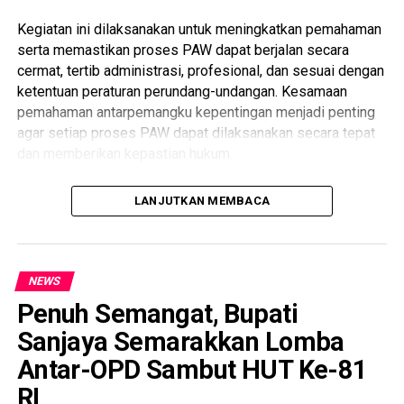
Kegiatan ini dilaksanakan untuk meningkatkan pemahaman
serta memastikan proses PAW dapat berjalan secara
cermat, tertib administrasi, profesional, dan sesuai dengan
ketentuan peraturan perundang-undangan. Kesamaan
pemahaman antarpemangku kepentingan menjadi penting
agar setiap proses PAW dapat dilaksanakan secara tepat
dan memberikan kepastian hukum.
Bimbingan teknis dibuka oleh Ketua KPU Provinsi Bali dan
LANJUTKAN MEMBACA
menghadirkan Anggota KPU Republik Indonesia, Idham
Holik, sebagai narasumber. Kegiatan turut dihadiri
Sekretaris DPRD Provinsi Bali, Kepala Biro Pemerintahan
dan Kesejahteraan Rakyat Sekretariat Daerah Provinsi Bali,
NEWS
pimpinan partai politik tingkat Provinsi Bali, serta Ketua
Penuh Semangat, Bupati
dan Anggota KPU Kabupaten/Kota yang membidangi Divisi
Sanjaya Semarakkan Lomba
Teknis Penyelenggaraan se-Bali.
Antar-OPD Sambut HUT Ke-81
Anggota KPU Provinsi Bali Divisi Teknis Penyelenggaraan,
RI
Luh Putu Sri Widyastini, memandu jalannya bimbingan