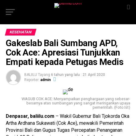
KESEHATAN
Gakeslab Bali Sumbang APD,
Cok Ace: Apresiasi Tunjukkan
Empati kepada Petugas Medis
BALIILU Tayang
6 tahun yang lalu
:
21 April 2020
Reporter:
admin
WAGUB COK ACE: Menyampaikan penghargaan yang sebesar-
besarnya atas sumbangan yang sangat meringankan upaya
pemerintah. (Foto:Ist)
Denpasar, baliilu.com
– Wakil Gubernur Bali Tjokorda Oka
Artha Ardhana Sukawati (Cok Ace), mewakili Pemerintah
Provinsi Bali dan Gugus Tugas Percepatan Penanganan