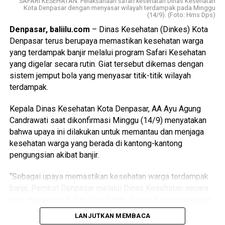
SAFARI KESEHATAN: Pelaksanaan safari kesehatan Dinas Kesehatan
Imunisasi Dasar Lengkap (IDL).
Kota Denpasar dengan menyasar wilayah terdampak pada Minggu
(14/9). (Foto: Hms Dps)
Selain dari sisi kenyamanan, vaksin kombinasi ini juga
Denpasar, baliilu.com
– Dinas Kesehatan (Dinkes) Kota
menjadi langkah strategis untuk menutup kesenjangan
Denpasar terus berupaya memastikan kesehatan warga
cakupan imunisasi yang sebelumnya kerap muncul antara
yang terdampak banjir melalui program Safari Kesehatan
vaksin Pentavalen dan Polio injeksi.
yang digelar secara rutin. Giat tersebut dikemas dengan
sistem jemput bola yang menyasar titik-titik wilayah
“Dengan dijadikan satu dosis Heksavalen, cakupannya
terdampak.
akan sama. Ini langkah penting agar semua bayi mendapat
perlindungan penuh,” jelas dr. Sebawa.
Kepala Dinas Kesehatan Kota Denpasar, AA Ayu Agung
Candrawati saat dikonfirmasi Minggu (14/9) menyatakan
Dari sisi pelaksanaan, pihaknya menambahkan efisiensi
bahwa upaya ini dilakukan untuk memantau dan menjaga
juga dirasakan oleh tenaga kesehatan. Pemberian vaksin
kesehatan warga yang berada di kantong-kantong
kini lebih praktis dan efektif, sehingga pelayanan dapat
pengungsian akibat banjir.
dioptimalkan di berbagai fasilitas kesehatan mulai dari
puskesmas, klinik, bidan praktik mandiri, hingga posyandu.
“Sebagai upaya memastikan kesehatan warga terdampak
banjir, Pemkot Denpasar melalui Dinas Kesehatan secara
rutin menggelar Safari Kesehatan. Pemeriksaan menyasar
Baca Juga
Audiens Dirjen Binalattas, Gubernur
kantong-kantong pengungsian, dengan menerjunkan Tim
Koster Dukung Acara Naker Tanggap Covid 2020
LANJUTKAN MEMBACA
Kesehatan Puskesmas yang mewilayahi,” kata Agung