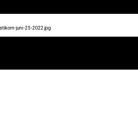
tikom-juni-25-2022.jpg
Juta untuk Pemulihan SDN 5 Banjar Pasca Banjir Bandang