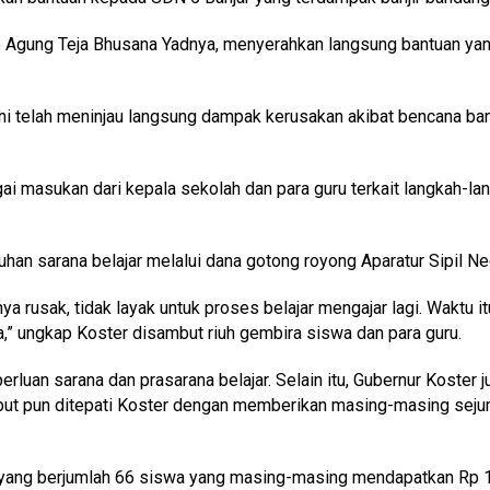
de Agung Teja Bhusana Yadnya, menyerahkan langsung bantuan ya
ni telah meninjau langsung dampak kerusakan akibat bencana banj
 masukan dari kepala sekolah dan para guru terkait langkah-la
han sarana belajar melalui dana gotong royong Aparatur Sipil Ne
nya rusak, tidak layak untuk proses belajar mengajar lagi. Waktu 
a,” ungkap Koster disambut riuh gembira siswa dan para guru.
rluan sarana dan prasarana belajar. Selain itu, Gubernur Koster
ebut pun ditepati Koster dengan memberikan masing-masing seju
ang berjumlah 66 siswa yang masing-masing mendapatkan Rp 1 juta