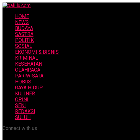
HOME
NEWS
BUDAYA
SASTRA
POLITIK
SOSIAL
EKONOMI & BISNIS
KRIMINAL
KESEHATAN
OLAHRAGA
PARIWISATA
HOBIIS
GAYA HIDUP
KULINER
OPINI
SENI
REDAKSI
SULUH
Connect with us