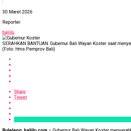
:
30 Maret 2026
Reporter:
baliilu
SERAHKAN BANTUAN: Gubernur Bali Wayan Koster saat menyerahk
(Foto: Hms Pemprov Bali)
Share
Tweet
Buleleng, baliilu.com
– Gubernur Bali Wayan Koster menyerahka