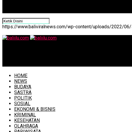
https://www.baliviralnews.com/wp-content/uploads/2022/06/s
baliilu.com
Gubernur Koster Serahkan Bantuan Gotong-royong Rp 129 
HOME
NEWS
BUDAYA
SASTRA
POLITIK
SOSIAL
EKONOMI & BISNIS
KRIMINAL
KESEHATAN
OLAHRAGA
PARIWISATA