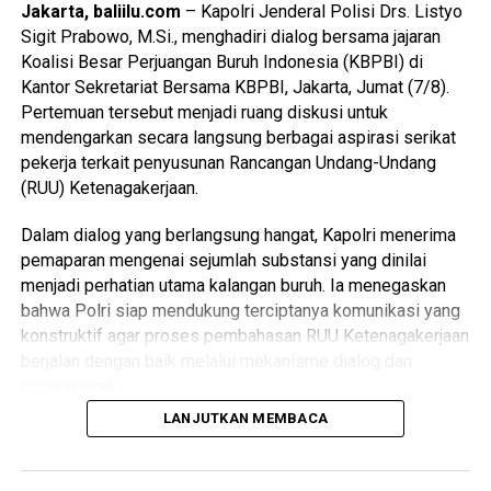
Jakarta, baliilu.com
– Kapolri Jenderal Polisi Drs. Listyo
Sigit Prabowo, M.Si., menghadiri dialog bersama jajaran
Koalisi Besar Perjuangan Buruh Indonesia (KBPBI) di
Kantor Sekretariat Bersama KBPBI, Jakarta, Jumat (7/8).
Pertemuan tersebut menjadi ruang diskusi untuk
mendengarkan secara langsung berbagai aspirasi serikat
pekerja terkait penyusunan Rancangan Undang-Undang
(RUU) Ketenagakerjaan.
Dalam dialog yang berlangsung hangat, Kapolri menerima
pemaparan mengenai sejumlah substansi yang dinilai
menjadi perhatian utama kalangan buruh. Ia menegaskan
bahwa Polri siap mendukung terciptanya komunikasi yang
konstruktif agar proses pembahasan RUU Ketenagakerjaan
berjalan dengan baik melalui mekanisme dialog dan
musyawarah.
LANJUTKAN MEMBACA
Kapolri menyampaikan bahwa aspirasi para pekerja
merupakan bagian penting yang perlu dipahami dalam
proses penyusunan regulasi, sehingga menghasilkan