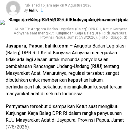
menciptakan iklim usaha yang sehat dan berdaya saing.
Published
15 jam ago
on
9 Agustus 2026
Dari berbagai paparan narasumber, akademisi, pemerintah
Dengan demikian, hubungan industrial di Indonesia dapat
By
baliilu
daerah, hingga perwakilan masyarakat adat, Tonny
semakin harmonis dan mendukung peningkatan daya saing
mengaku terdapat satu poin penting yang menjadi
nasional di tingkat global.
perhatian Baleg, yakni perlunya pengaturan khusus bagi
KUNKER: Anggota Badan Legislasi (Baleg) DPR RI I, Ketut Kariyasa
Adnyana saat mengikuti Kunjungan Kerja Baleg DPR RI di Jayapura,
daerah yang telah memiliki status otonomi khusus.
“Mari kita kawal bersama-sama sehingga perjuangan
Provinsi Papua, Jumat (7/8/2026). (Foto : dpr.go.id)
teman-teman buruh betul-betul dapat terlaksana dengan
Jayapura, Papua, baliilu.com –
Anggota Badan Legislasi
“Salah satu poin yang menjadi perhatian kami adalah
baik, lancar, aman, dan tertib tanpa ada hal ataupun
(Baleg) DPR RI I Ketut Kariyasa Adnyana menegaskan
mengenai daerah-daerah yang diberikan otonomi khusus
kerusuhan yang justru mencederai apa yang menjadi
tidak ada lagi alasan untuk menunda penyelesaian
seperti Papua, Aceh, dan Daerah Istimewa Yogyakarta.
perjuangan teman-teman buruh,” tutup Kapolri.
(gs/bi)
pembahasan Rancangan Undang-Undang (RUU) tentang
Dalam pemberlakuan undang-undang ini tidak bisa
Masyarakat Adat. Menurutnya, regulasi tersebut sangat
sepenuhnya menggunakan standar nasional, tetapi harus
dibutuhkan untuk memberikan kepastian hukum,
menyesuaikan karakteristik daerah serta ketentuan yang
perlindungan hak, sekaligus meningkatkan kesejahteraan
sudah diatur dalam undang-undang otonomi khusus
masyarakat adat di seluruh Indonesia.
masing-masing,” jelas legislator Fraksi Partai NasDem
tersebut.
Advertisements
Pernyataan tersebut disampaikan Ketut saat mengikuti
Kunjungan Kerja Baleg DPR RI dalam rangka penyusunan
Ia menambahkan, RUU Masyarakat Adat perlu
Advertisements
RUU Masyarakat Adat di Jayapura, Provinsi Papua, Jumat
mengakomodasi kekhususan tersebut melalui pengaturan
(7/8/2026).
Advertisements
tersendiri agar tidak menimbulkan tumpang tindih dengan