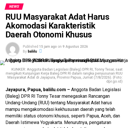
kebijakan yang mampu memberikan kepastian hukum
NEWS
sekaligus menghadirkan keseimbangan antara kepentingan
RUU Masyarakat Adat Harus
pekerja, pengusaha, dan pemerintah.
Akomodasi Karakteristik
“Kami akan membantu menjadi jembatan untuk
Daerah Otonomi Khusus
menyampaikan poin-poin yang diharapkan dapat
diselesaikan bersama oleh rekan-rekan buruh dengan tim
Published
15 jam ago
on
9 Agustus 2026
di DPR, sehingga revisi undang-undang ini dapat
By
baliilu
menghasilkan keseimbangan antara teman-teman
pengusaha, teman-teman buruh, serta peran pengawas
agar keseimbangan tersebut tetap terjaga,” ujar Kapolri.
KUNKER: Anggota Badan Legislasi (Baleg) DPR RI, Tonny Tesar, saat
mengikuti Kunjungan Kerja Baleg DPR RI dalam rangka penyusunan RUU
Masyarakat Adat di Jayapura, Provinsi Papua, Jumat (7/8/2026). (Foto:
Menurut Kapolri, proses pembahasan RUU
dpr.go.id)
Ketenagakerjaan perlu dikawal melalui jalur diplomasi dan
Jayapura, Papua, baliilu.com –
Anggota Badan Legislasi
dialog agar seluruh aspirasi dapat tersampaikan secara
(Baleg) DPR RI Tonny Tesar menegaskan Rancangan
efektif. Namun demikian, ia memahami apabila para
Undang-Undang (RUU) tentang Masyarakat Adat harus
pekerja juga melakukan pengawalan terhadap proses
mampu mengakomodasi kekhususan daerah yang telah
legislasi sesuai dengan hak konstitusional yang dimiliki.
memiliki status otonomi khusus, seperti Papua, Aceh, dan
Daerah Istimewa Yogyakarta. Menurutnya, pengaturan
Kapolri mengingatkan agar setiap bentuk penyampaian