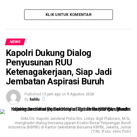
KLIK UNTUK KOMENTAR
NEWS
Kapolri Dukung Dialog
Penyusunan RUU
Ketenagakerjaan, Siap Jadi
Jembatan Aspirasi Buruh
Published
15 jam ago
on
9 Agustus 2026
By
baliilu
DIALOG: Kapolri Jenderal Polisi Drs. Listyo Sigit Prabowo, M.Si.,
menghadiri dialog bersama jajaran Koalisi Besar Perjuangan Buruh
Indonesia (KBPBI) di Kantor Sekretariat Bersama KBPBI, Jakarta, Jumat
(7/8). (Foto: Hms Polri)