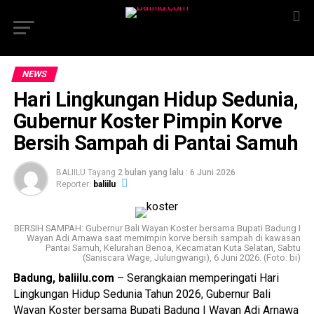
NEWS
Hari Lingkungan Hidup Sedunia,
Gubernur Koster Pimpin Korve
Bersih Sampah di Pantai Samuh
BALIILU Tayang
2 bulan yang lalu
:
6 Juni 2026
Reporter:
baliilu
BERSIH SAMPAH: Gubernur Bali Wayan Koster bersama Bupati Badung I
Wayan Adi Arnawa saat memimpin korve bersih sampah di kawasan
Pantai Samuh, Kelurahan Benoa, Kecamatan Kuta Selatan, Sabtu
(Saniscara Wage, Julungwangi), 6 Juni 2026. (Foto: bi)
Badung, baliilu.com
– Serangkaian memperingati Hari
Lingkungan Hidup Sedunia Tahun 2026, Gubernur Bali
Wayan Koster bersama Bupati Badung I Wayan Adi Arnawa