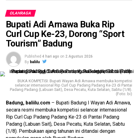
Bali I Ketut Teneng, jajaran pengurus Perpani Badung,
perwakilan klub panahan, serta pengurus KONI Badung.
Advertisements
OLAHRAGA
Bupati Adi Arnawa Buka Rip
Dalam sambutan Ketua Umum KONI Badung yang
Advertisements
dibacakan I Wayan Sukerta, ditegaskan bahwa
Curl Cup Ke-23, Dorong “Sport
Advertisements
kepengurusan baru harus mampu menjadikan hasil evaluasi
Tourism” Badung
sebagai pijakan untuk meningkatkan kualitas pembinaan
Advertisements
atlet.
Published
4 hari ago
on
2 Agustus 2026
By
baliilu
Menurutnya, target Perpani Badung tidak cukup hanya
mengirim atlet ke Porprov, tetapi wajib menghadirkan atlet-
atlet yang siap bersaing memperebutkan medali emas.
BUKA KOMPETISI: Bupati Wayan Adi Arnawa membuka kompetisi
selancar internasional Rip Curl Cup Padang Padang Ke-23 di Pantai
Apalagi pada Porprov Bali 2025 lalu Badung harus puas
Padang Padang (Labuan Sait), Desa Pecatu, Kuta Selatan, Sabtu (1/8).
finis di posisi kedua dengan raihan empat medali emas,
(Foto: bi)
sembilan perak, dan lima perunggu.
Badung, baliilu.com
– Bupati Badung I Wayan Adi Arnawa,
secara resmi membuka kompetisi selancar internasional
“Target kami jelas, Perpani Badung harus kembali memburu
Rip Curl Cup Padang Padang Ke-23 di Pantai Padang
gelar juara umum. Atlet yang diturunkan harus benar-benar
Padang (Labuan Sait), Desa Pecatu, Kuta Selatan, Sabtu
siap bertanding dan mampu menghasilkan medali emas,”
(1/8). Pembukaan ajang tahunan ini ditandai dengan
tegasnya.