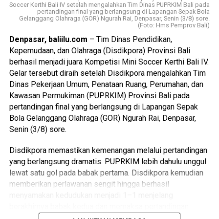
Soccer Kerthi Bali IV setelah mengalahkan Tim Dinas PUPRKIM Bali pada
pertandingan final yang berlangsung di Lapangan Sepak Bola
Gelanggang Olahraga (GOR) Ngurah Rai, Denpasar, Senin (3/8) sore.
(Foto: Hms Pemprov Bali)
Denpasar, baliilu.com
– Tim Dinas Pendidikan,
Kepemudaan, dan Olahraga (Disdikpora) Provinsi Bali
berhasil menjadi juara Kompetisi Mini Soccer Kerthi Bali IV.
Gelar tersebut diraih setelah Disdikpora mengalahkan Tim
Dinas Pekerjaan Umum, Penataan Ruang, Perumahan, dan
Kawasan Permukiman (PUPRKIM) Provinsi Bali pada
pertandingan final yang berlangsung di Lapangan Sepak
Bola Gelanggang Olahraga (GOR) Ngurah Rai, Denpasar,
Senin (3/8) sore.
Disdikpora memastikan kemenangan melalui pertandingan
yang berlangsung dramatis. PUPRKIM lebih dahulu unggul
lewat satu gol pada babak pertama. Disdikpora kemudian
memberikan perlawanan sengit hingga berhasil
menyamakan kedudukan menjadi 1–1 menjelang
berakhirnya babak kedua dan memaksa pertandingan
dilanjutkan ke perpanjangan waktu. Pada perpanjangan