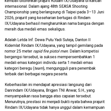
kembali ditorehkan prajurit Kodam IX/Udayana di kancah
internasional. Dalam ajang 48th SEASA Shooting
Championship yang berlangsung di Taipei pada 3–13 Juni
2026, prajurit yang keseharian bertugas di Rindam
IX/Udayana berhasil mengharumkan nama bangsa dengan
meraih dua medali emas sekaligus.
Adalah Letda Inf. Dewa Putu Yadi Suteja, Danton II
Kidemlat Rindam IX/Udayana, yang tampil gemilang pada
nomor 25 meter
rapid fire pistol men
. Dalam kompetisi
bergengsi tersebut, ia sukses mempersembahkan 1
medali emas kategori individu serta 1 medali emas
kategori beregu (
team
), mengungguli para penembak
terbaik dari berbagai negara peserta.
Keberhasilan ini mendapat apresiasi langsung dari
Danrindam IX/Udayana, Brigjen TNI Anwar, S.H., yang
menyampaikan rasa bangga atas capaian tersebut.
Menurutnya, prestasi ini menjadi bukti nyata bahwa prajurit
Rindam IX/Udayana tidak hanya unggul dalam kemampuan