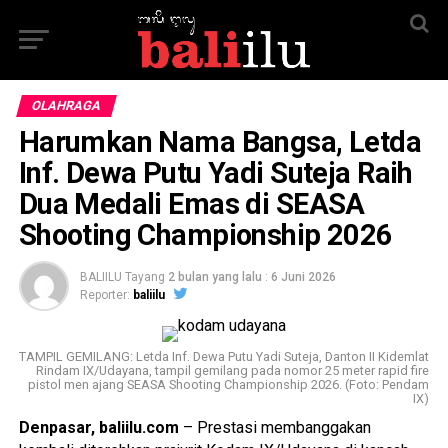
OLAHRAGA
Harumkan Nama Bangsa, Letda
Inf. Dewa Putu Yadi Suteja Raih
Dua Medali Emas di SEASA
Shooting Championship 2026
BALIILU Tayang
2 bulan yang lalu
:
6 Juni 2026
Reporter:
baliilu
TAMPIL GEMILANG: Letda Inf. Dewa Putu Yadi Suteja, Danton II Kidemlat
Rindam IX/Udayana, tampil gemilang pada nomor 25 meter rapid fire
pistol men ajang SEASA Shooting Championship 2026. (Foto: Pendam
IX)
Denpasar, baliilu.com
– Prestasi membanggakan