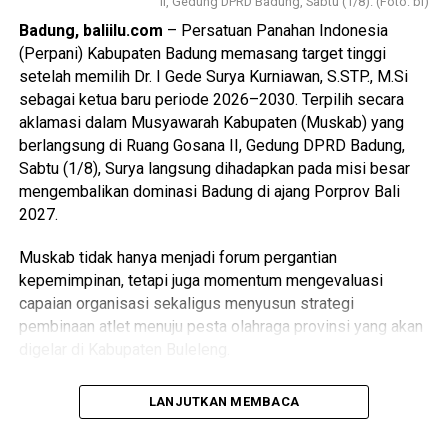
Umum Persatuan Sepak Bola Pegawai (PSP) Pemprov
II, Gedung DPRD Badung, Sabtu (1/8). (Foto: bi)
Bali, sekaligus Ketua Panitia Kompetisi Mini Soccer Kerthi
Badung, baliilu.com
– Persatuan Panahan Indonesia
Bali IV, I Kadek Adi Mahendra, menyampaikan bahwa
(Perpani) Kabupaten Badung memasang target tinggi
kegiatan ini bertujuan mempererat silaturahmi, membangun
setelah memilih Dr. I Gede Surya Kurniawan, S.STP., M.Si
kebersamaan, serta meningkatkan keakraban dan soliditas
sebagai ketua baru periode 2026–2030. Terpilih secara
antar pegawai di lingkungan Pemerintah Provinsi Bali.
aklamasi dalam Musyawarah Kabupaten (Muskab) yang
berlangsung di Ruang Gosana II, Gedung DPRD Badung,
Sabtu (1/8), Surya langsung dihadapkan pada misi besar
Baca Juga
Kasdam IX/Udayana Dampingi Aspers
mengembalikan dominasi Badung di ajang Porprov Bali
Kasad Tinjau Progres TMMD Ke-126 di Badung
2027.
Muskab tidak hanya menjadi forum pergantian
Kompetisi tersebut diikuti 30 organisasi perangkat daerah
kepemimpinan, tetapi juga momentum mengevaluasi
(OPD), meningkat dibandingkan tahun lalu yang diikuti 27
capaian organisasi sekaligus menyusun strategi
OPD. Pertandingan digelar selama delapan hari pada sore
pembinaan atlet menuju pesta olahraga provinsi yang akan
hari agar tidak mengganggu jam kerja maupun pelayanan
digelar di Kabupaten Buleleng.
kepada masyarakat.
(gs/bi)
Hadir dalam kegiatan tersebut Wakil Ketua III KONI
LANJUTKAN MEMBACA
Badung I Wayan Sukerta mewakili Ketua Umum KONI
Badung, Wakil Ketua II Bidang Prestasi Pengprov Perpani