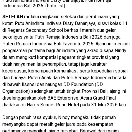
Putu Anindhita Indivara Disty Dananjaya, Putri Remaja
Indonesia Bali 2026. (Foto: ist)
SETELAH
melalui rangkaian seleksi dan pembinaan yang
ketat, Putu Anindhita Indivara Disty Dananjaya, siswi kelas 11
di Regents Secondary School berhasil meraih dua gelar
sekaligus yaitu Putri Remaja Indonesia Bali 2026 dan juga
Puteri Remaja Indonesia Bali Favourite 2026. Ajang ini menjadi
pengalaman pertama bagi Anindhita yang akrab disapa Nindy
dalam mengikuti kompetisi pageant tingkat provinsi yang
tidak hanya menilai penampilan, tetapi juga karakter,
kecerdasan, kemampuan komunikasi, serta kepedulian sosial
dan budaya. Puteri Anak dan Puteri Remaja Indonesia berada
di bawah lisensi dan naungan DD Foundation (DD
Organization) sedangkan untuk tingkat Provinsi Bali, ajang ini
diselenggarakan oleh BAE Enterprise. Acara Grand Final
diadakan di Harris Sunset Road Hotel pada 31 Mei 2026 lalu.
Dengan penuh rasa syukur, Nindy mengaku tidak pernah
menyangka dapat meraih gelar juara pada kesempatan
pertamanya mengikuti ajang tersebut. Berawal dari minim