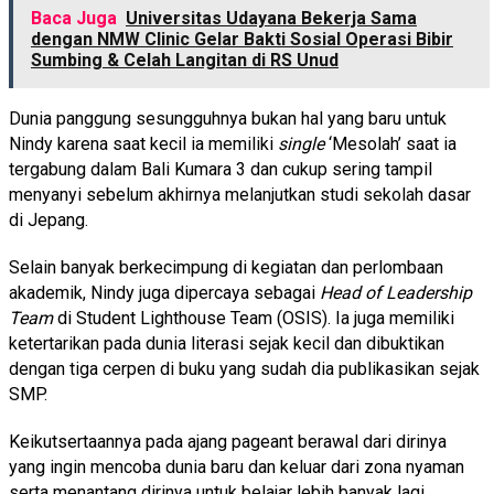
Baca Juga
Universitas Udayana Bekerja Sama
dengan NMW Clinic Gelar Bakti Sosial Operasi Bibir
Sumbing & Celah Langitan di RS Unud
Dunia panggung sesungguhnya bukan hal yang baru untuk
Nindy karena saat kecil ia memiliki
single
‘Mesolah’ saat ia
tergabung dalam Bali Kumara 3 dan cukup sering tampil
menyanyi sebelum akhirnya melanjutkan studi sekolah dasar
di Jepang.
Selain banyak berkecimpung di kegiatan dan perlombaan
akademik, Nindy juga dipercaya sebagai
Head of Leadership
Team
di Student Lighthouse Team (OSIS). Ia juga memiliki
ketertarikan pada dunia literasi sejak kecil dan dibuktikan
dengan tiga cerpen di buku yang sudah dia publikasikan sejak
SMP.
Keikutsertaannya pada ajang pageant berawal dari dirinya
yang ingin mencoba dunia baru dan keluar dari zona nyaman
serta menantang dirinya untuk belajar lebih banyak lagi.