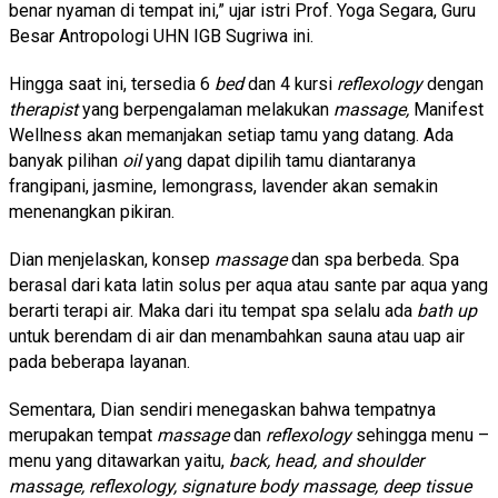
benar nyaman di tempat ini,” ujar istri Prof. Yoga Segara, Guru
Besar Antropologi UHN IGB Sugriwa ini.
Hingga saat ini, tersedia 6
bed
dan 4 kursi
reflexology
dengan
therapist
yang berpengalaman melakukan
massage,
Manifest
Wellness akan memanjakan setiap tamu yang datang. Ada
banyak pilihan
oil
yang dapat dipilih tamu diantaranya
frangipani, jasmine, lemongrass, lavender akan semakin
menenangkan pikiran.
Dian menjelaskan, konsep
massage
dan spa berbeda. Spa
berasal dari kata latin solus per aqua atau sante par aqua yang
berarti terapi air. Maka dari itu tempat spa selalu ada
bath up
untuk berendam di air dan menambahkan sauna atau uap air
pada beberapa layanan.
Sementara, Dian sendiri menegaskan bahwa tempatnya
merupakan tempat
massage
dan
reflexology
sehingga menu –
menu yang ditawarkan yaitu,
back, head, and shoulder
massage, reflexology, signature body massage, deep tissue