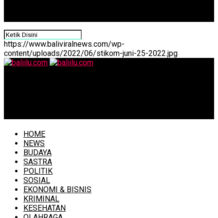
https://www.baliviralnews.com/wp-
content/uploads/2022/06/stikom-juni-25-2022.jpg
baliilu.com
Jawab Kebutuhan Kecantikan Perempuan Aktif, Kini NMW
Clinic Hadir di Bali
HOME
NEWS
BUDAYA
SASTRA
POLITIK
SOSIAL
EKONOMI & BISNIS
KRIMINAL
KESEHATAN
OLAHRAGA