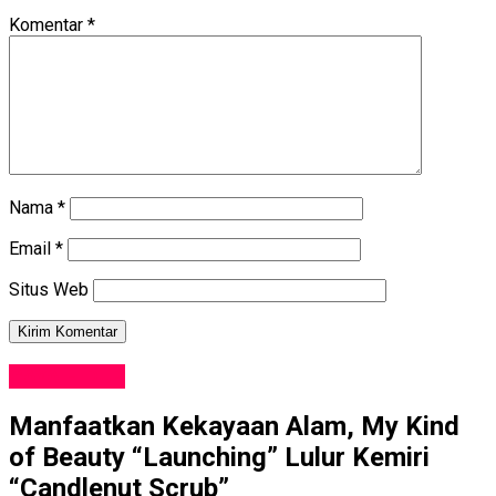
Komentar
*
Nama
*
Email
*
Situs Web
GAYA HIDUP
Manfaatkan Kekayaan Alam, My Kind
of Beauty “Launching” Lulur Kemiri
“Candlenut Scrub”