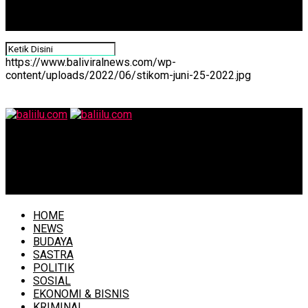
https://www.baliviralnews.com/wp-
content/uploads/2022/06/stikom-juni-25-2022.jpg
baliilu.com
Putu Anindhita Indivara Disty Dananjaya Sukses Raih
Gelar Putri Remaja Indonesia Bali 2026
HOME
NEWS
BUDAYA
SASTRA
POLITIK
SOSIAL
EKONOMI & BISNIS
KRIMINAL