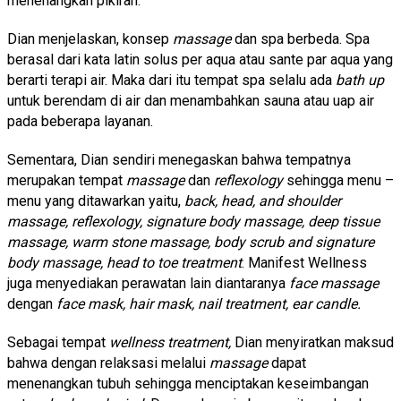
menenangkan pikiran.
Dian menjelaskan, konsep
massage
dan spa berbeda. Spa
berasal dari kata latin solus per aqua atau sante par aqua yang
berarti terapi air. Maka dari itu tempat spa selalu ada
bath up
untuk berendam di air dan menambahkan sauna atau uap air
pada beberapa layanan.
Sementara, Dian sendiri menegaskan bahwa tempatnya
merupakan tempat
massage
dan
reflexology
sehingga menu –
menu yang ditawarkan yaitu,
back, head, and shoulder
massage, reflexology, signature body massage, deep tissue
massage, warm stone massage, body scrub and signature
body massage, head to toe treatment
. Manifest Wellness
juga menyediakan perawatan lain diantaranya
face massage
dengan
face mask, hair mask, nail treatment, ear candle.
Sebagai tempat
wellness treatment,
Dian menyiratkan maksud
bahwa dengan relaksasi melalui
massage
dapat
menenangkan tubuh sehingga menciptakan keseimbangan