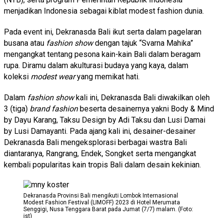
menjadikan Indonesia sebagai kiblat modest fashion dunia.
Pada event ini, Dekranasda Bali ikut serta dalam pagelaran
busana atau
fashion show
dengan tajuk “Svarna Mahika”
mengangkat tentang pesona kain-kain Bali dalam beragam
rupa. Diramu dalam akulturasi budaya yang kaya, dalam
koleksi
modest wear
yang memikat hati.
Dalam
fashion show
kali ini, Dekranasda Bali diwakilkan oleh
3 (tiga)
brand fashion
beserta desainernya yakni Body & Mind
by Dayu Karang, Taksu Design by Adi Taksu dan Lusi Damai
by Lusi Damayanti. Pada ajang kali ini, desainer-desainer
Dekranasda Bali mengeksplorasi berbagai wastra Bali
diantaranya, Rangrang, Endek, Songket serta mengangkat
kembali popularitas kain tropis Bali dalam desain kekinian.
Dekranasda Provinsi Bali mengikuti Lombok Internasional
Modest Fashion Festival (LIMOFF) 2023 di Hotel Merumata
Senggigi, Nusa Tenggara Barat pada Jumat (7/7) malam. (Foto:
ist)