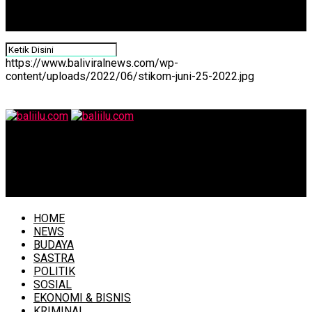
https://www.baliviralnews.com/wp-
content/uploads/2022/06/stikom-juni-25-2022.jpg
baliilu.com
Pembangunan TPST Denpasar Menjadi Percontohan
Penerapan “Blended Finance”
HOME
NEWS
BUDAYA
SASTRA
POLITIK
SOSIAL
EKONOMI & BISNIS
KRIMINAL