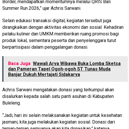
Border, mendapatkan momentumnya melalui QRIS Bali
Summer Run 2026,” ujar Achris Sarwani.
Selain edukasi transaksi digital, kegiatan tersebut juga
dirangkaikan dengan aktivitas ekonomi dan sosial. Kehadiran
pelaku kuliner dan UMKM memberikan ruang promosi bagi
produk lokal, sementara peserta dan penyelenggara turut
berpartisipasi dalam penggalangan donasi.
Baca Juga
Wawali Arya Wibawa Buka Lomba Sketsa
dan Pameran Tapel Ogoh-ogoh ST Tunas Muda
Banjar Dukuh Mertajati Sidakarya
Achris Sarwani mengatakan donasi yang terkumpul akan
disalurkan kepada salah satu panti asuhan di Kabupaten
Buleleng.
“Jadi, hari ini selain melaksanakan kegiatan untuk kesehatan
jasmani, kita juga melakukan kegiatan sosial. Donasi dari
teman-teman semuanya akan kita donasikan,” katanya.