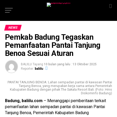
NEWS
Pemkab Badung Tegaskan
Pemanfaatan Pantai Tanjung
Benoa Sesuai Aturan
BALIILU Tayang
10 bulan yang lalu
:
13 Oktober 2025
Reporter:
baliilu
PANTAI TANJUNG BENOA: Lahan sempadan pantai di kawasan Pantai
Tanjung Benoa, yang merupakan kerja sama antara Pemerintah
Kabupaten Badung dengan pihak The Sakala Resort Bali. (Foto: Hms
Diskominfo Badung)
Badung, baliilu.com
– Menanggapi pemberitaan terkait
pemanfaatan lahan sempadan pantai di kawasan Pantai
Tanjung Benoa, Pemerintah Kabupaten Badung