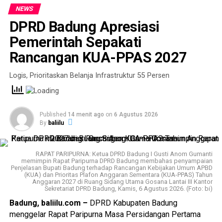
Kesepakatan bersama Bupati Badung KUA-PPAS Tahun
NEWS
Anggaran 2027.
DPRD Badung Apresiasi
Sesuai penjelasan I Gusti Made Putra Kencana, S.H.,
Pemerintah Sepakati
Kepala Bagian Fasilitas Pengawasan pada Sekretariat
Rancangan KUA-PPAS 2027
DPRD Kabupaten Badung (Setwan Badung), Anom Gumanti
memaparkan bahwa APBD 2027 sudah mencapai angka Rp
Logis, Prioritaskan Belanja Infrastruktur 55 Persen
14 triliun lebih.
Meski demikian, Anom Gumanti memberi saran kepada
Published
14 menit ago
on
6 Agustus 2026
Bupati Badung beserta OPD terkait bahwa bukan semata-
By
baliilu
mata angkanya tinggi, tapi paling penting adalah tetap
menerapkan prinsip kehati-hatian, kemudian
menerjemahkan APBD itu memang betul-betul
RAPAT PARIPURNA: Ketua DPRD Badung I Gusti Anom Gumanti
memimpin Rapat Paripurna DPRD Badung membahas penyampaian
menimbulkan asas manfaat bagi masyarakat Badung.
Penjelasan Bupati Badung terhadap Rancangan Kebijakan Umum APBD
(KUA) dan Prioritas Plafon Anggaran Sementara (KUA-PPAS) Tahun
Anggaran 2027 di Ruang Sidang Utama Gosana Lantai III Kantor
Oleh karena itu, Anom Gumanti berharap mudah-mudahan
Sekretariat DPRD Badung, Kamis, 6 Agustus 2026. (Foto: bi)
setiap tahun seperti yang sudah dilaporkan Pendapatan
Badung, baliilu.com –
DPRD Kabupaten Badung
Asli Daerah (PAD) Badung bisa semakin meningkat dan
menggelar Rapat Paripurna Masa Persidangan Pertama
tahun berikutnya meningkat pula.