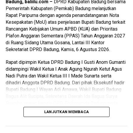
Badung, baliilu.com –
DPRD Kabupaten Badung bersama
Pemerintah Kabupaten (Pemkab) Badung melanjutkan
Rapat Paripurna dengan agenda penandatanganan Nota
Kesepakatan (MoU) atas penjelasan Bupati Badung terkait
Rancangan Kebijakan Umum APBD (KUA) dan Prioritas
Plafon Anggaran Sementara (PPAS) Tahun Anggaran 2027
di Ruang Sidang Utama Gosana, Lantai III Kantor
Sekretariat DPRD Badung, Kamis, 6 Agustus 2026.
Rapat dipimpin Ketua DPRD Badung I Gusti Anom Gumanti
didampingi Wakil Ketua I Anak Agung Ngurah Ketut Agus
Nadi Putra dan Wakil Ketua III I Made Sunarta serta
dihadiri Anggota DPRD Badung. Dari pihak Eksekutif hadir
Bupati Badung I Wayan Adi Arnawa, Wakil Bupati Badung
Bagus Alit Sucipta, Sekretaris Daerah Ida Bagus Surya
Suamba, jajaran kepala OPD, Forkopimda Badung serta
tamu undangan lainnya.
LANJUTKAN MEMBACA
I Gusti Anom Gumanti kepada awak media menyatakan
bahwa pihaknya melakukan penandatanganan Nota