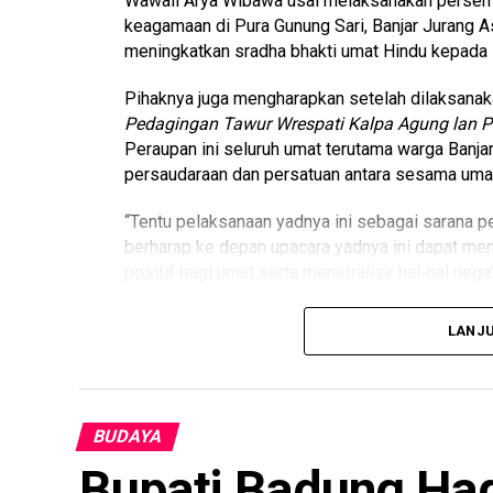
Wawali Arya Wibawa usai melaksanakan perse
keagamaan di Pura Gunung Sari, Banjar Jurang As
meningkatkan sradha bhakti umat Hindu kepada
Pihaknya juga mengharapkan setelah dilaksana
Pedagingan Tawur Wrespati Kalpa Agung lan P
Peraupan ini seluruh umat terutama warga Banja
persaudaraan dan persatuan antara sesama uma
“Tentu pelaksanaan yadnya ini sebagai sarana pe
berharap ke depan upacara yadnya ini dapat me
positif bagi umat serta menetralisir hal-hal nega
Sementara Ketua Panitia
Karya
, I Made Sueca 
LANJ
Pedagingan Tawur Wrespati Kalpa Agung lan P
Peraupan dilaksanakan karena rampungnya semua
Pada hari ini kata Made Sueca, dilaksanakan u
BUDAYA
Ayu, Padyus-dyusan.
Adapun
Pujawali
ini yang
Paramitha dari Griya Peraupan.
Bupati Badung Had