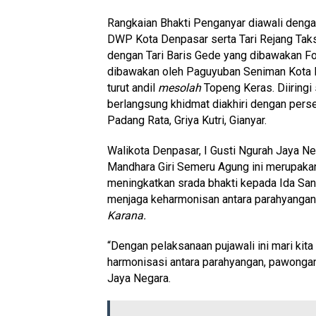
Rangkaian Bhakti Penganyar diawali deng
DWP Kota Denpasar serta Tari Rejang Tak
dengan Tari Baris Gede yang dibawakan F
dibawakan oleh Paguyuban Seniman Kota D
turut andil
mesolah
Topeng Keras. Diiringi
berlangsung khidmat diakhiri dengan per
Padang Rata, Griya Kutri, Gianyar.
Walikota Denpasar, I Gusti Ngurah Jaya 
Mandhara Giri Semeru Agung ini merupaka
meningkatkan srada bhakti kepada Ida S
menjaga keharmonisan antara parahyangan
Karana.
“Dengan pelaksanaan pujawali ini mari kita
harmonisasi antara parahyangan, pawonga
Jaya Negara.