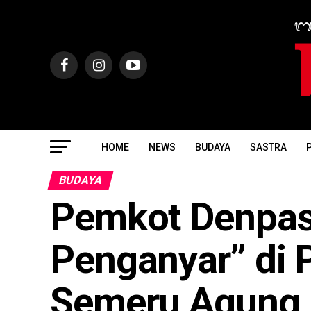
HOME
NEWS
BUDAYA
SASTRA
P
BUDAYA
Pemkot Denpas
Penganyar” di 
Semeru Agung