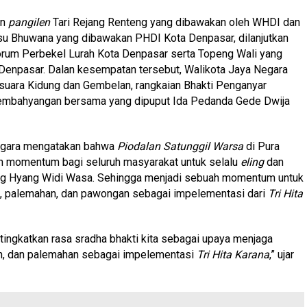
an
pangilen
Tari Rejang Renteng yang dibawakan oleh WHDI dan
su Bhuwana yang dibawakan PHDI Kota Denpasar, dilanjutkan
orum Perbekel Lurah Kota Denpasar serta Topeng Wali yang
enpasar. Dalan kesempatan tersebut, Walikota Jaya Negara
 suara Kidung dan Gembelan, rangkaian Bhakti Penganyar
sembahyangan bersama yang dipuput Ida Pedanda Gede Dwija
Negara mengatakan bahwa
Piodalan Satunggil Warsa
di Pura
n momentum bagi seluruh masyarakat untuk selalu
eling
dan
ang Hyang Widi Wasa. Sehingga menjadi sebuah momentum untuk
, palemahan, dan pawongan sebagai impelementasi dari
Tri Hita
 tingkatkan rasa sradha bhakti kita sebagai upaya menjaga
n, dan palemahan sebagai impelementasi
Tri Hita Karana
,” ujar