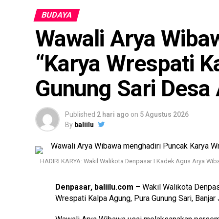
BUDAYA
Wawali Arya Wibaw
“Karya Wrespati K
Gunung Sari Desa
Published
2 hari ago
on
5 Agustus 2026
By
baliilu
HADIRI KARYA: Wakil Walikota Denpasar I Kadek Agus Arya Wiba
Denpasar, baliilu.com
– Wakil Walikota Denpas
Wrespati Kalpa Agung, Pura Gunung Sari, Banjar 