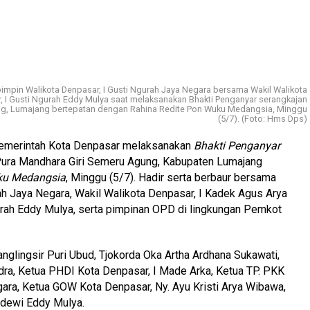
mpin Walikota Denpasar, I Gusti Ngurah Jaya Negara bersama Wakil Walikota
 I Gusti Ngurah Eddy Mulya saat melaksanakan Bhakti Penganyar serangkajan
ung, Lumajang bertepatan dengan Rahina Redite Pon Wuku Medangsia, Minggu
(5/7). (Foto: Hms Dps)
Pemerintah Kota Denpasar melaksanakan
Bhakti Penganyar
 Pura Mandhara Giri Semeru Agung, Kabupaten Lumajang
ku Medangsia
, Minggu (5/7). Hadir serta berbaur bersama
rah Jaya Negara, Wakil Walikota Denpasar, I Kadek Agus Arya
rah Eddy Mulya, serta pimpinan OPD di lingkungan Pemkot
nglingsir Puri Ubud, Tjokorda Oka Artha Ardhana Sukawati,
a, Ketua PHDI Kota Denpasar, I Made Arka, Ketua TP. PKK
gara, Ketua GOW Kota Denpasar, Ny. Ayu Kristi Arya Wibawa,
ndewi Eddy Mulya.