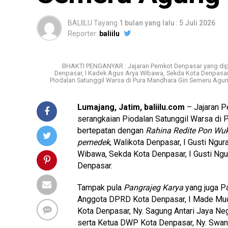
BALIILU Tayang
1 bulan yang lalu
:
5 Juli 2026
Reporter:
baliilu
BHAKTI PENGANYAR : Jajaran Pemkot Denpasar yang dipi
Denpasar, I Kadek Agus Arya Wibawa, Sekda Kota Denpasar,
Piodalan Satunggil Warsa di Pura Mandhara Giri Semeru Ag
Lumajang, Jatim, baliilu.com
– Jajaran 
serangkaian Piodalan Satunggil Warsa di
bertepatan dengan
Rahina Redite Pon Wu
pemedek
, Walikota Denpasar, I Gusti Ngu
Wibawa, Sekda Kota Denpasar, I Gusti Ngu
Denpasar.
Tampak pula
Pangrajeg Karya
yang juga Pa
Anggota DPRD Kota Denpasar, I Made Mudr
Kota Denpasar, Ny. Sagung Antari Jaya Ne
serta Ketua DWP Kota Denpasar, Ny. Swa