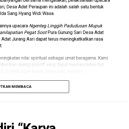
mbahyangan bersama mengatakan, pelaksanaan upacara
ri, Desa Adat Peraupan ini adalah salah satu bentuk
 Ida Sang Hyang Widi Wasa.
kannya upacara
Ngenteg Linggih Padudusan Mupuk
anilapatian Pegat Soot
Pura Gunung Sari Desa Adat
r Adat Jurang Asri dapat terus meningkatkatkan rasa
t.
ningkatan nilai spiritual sebagai umat beragama. Kami
mberikan energi positif yang dapat memancarkan hal
tif di lingkungan banjar setempat,” katanya.
mengatakan
Karya Ngenteg Linggih Padudusan Mupuk
UTKAN MEMBACA
anilapatian Pegat Soot
Pura Gunung Sari Desa Adat
 palinggih pura yang diperbaharui.
pacara Puncak
Karya Ngeteg Linggih, Mahingkup, Bangun
 dipuput oleh Ida Peranda Mpu Nabe Yoga Daksa
iri “Karya