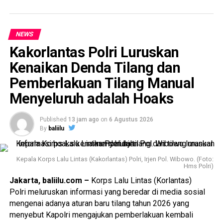
NEWS
Kakorlantas Polri Luruskan
Kenaikan Denda Tilang dan
Pemberlakuan Tilang Manual
Menyeluruh adalah Hoaks
Published
13 jam ago
on
6 Agustus 2026
By
baliilu
Kepala Korps Lalu Lintas (Kakorlantas) Polri, Irjen Pol. Wibowo. (Foto:
Hms Polri)
Jakarta, baliilu.com –
Korps Lalu Lintas (Korlantas)
Polri meluruskan informasi yang beredar di media sosial
mengenai adanya aturan baru tilang tahun 2026 yang
menyebut Kapolri mengajukan pemberlakuan kembali