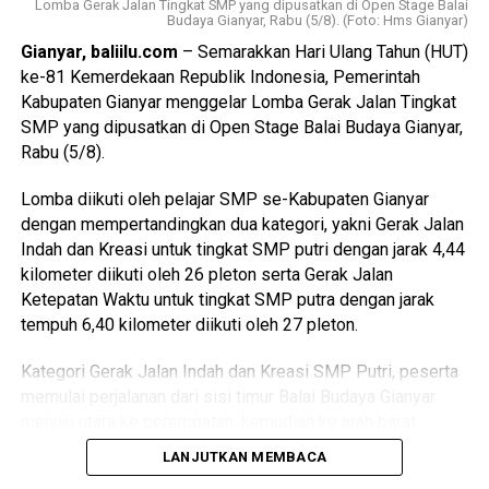
Lomba Gerak Jalan Tingkat SMP yang dipusatkan di Open Stage Balai
mengusulkan adanya pengaturan khusus terhadap aset
menggunakan media sosial. Pastikan setiap informasi
Budaya Gianyar, Rabu (5/8). (Foto: Hms Gianyar)
yang profil kepemilikannya tidak sejalan dengan Laporan
yang diterima berasal dari sumber resmi kami, melalui
Gianyar, baliilu.com
– Semarakkan Hari Ulang Tahun (HUT)
Harta Kekayaan Penyelenggara Negara (LHKPN) maupun
NTMC Korlantas, sehingga tidak ikut menyebarkan
ke-81 Kemerdekaan Republik Indonesia, Pemerintah
Surat Pemberitahuan (SPT) Pajak. Karena itu, ia menilai
informasi yang menyesatkan dan belum tentu benar,”
Kabupaten Gianyar menggelar Lomba Gerak Jalan Tingkat
RUU Perampasan Aset perlu mengatur secara tegas
tandas Irjen Pol. Wibowo.
SMP yang dipusatkan di Open Stage Balai Budaya Gianyar,
pengkategorian subjek hukum dan objek hukum yang dapat
Rabu (5/8).
langsung dikenai perampasan maupun yang tetap harus
Korlantas Polri akan terus mengedepankan penegakan
melalui proses peradilan.
hukum lalu lintas yang profesional, modern, transparan, dan
Lomba diikuti oleh pelajar SMP se-Kabupaten Gianyar
berkeadilan sebagai bagian dari upaya mewujudkan
dengan mempertandingkan dua kategori, yakni Gerak Jalan
“Ada perampasan aset yang misalkan tersangkanya
keamanan, keselamatan, ketertiban, dan kelancaran lalu
Indah dan Kreasi untuk tingkat SMP putri dengan jarak 4,44
melarikan diri atau tersangkanya atau terdakwanya
lintas di seluruh Indonesia.
(gs/bi)
kilometer diikuti oleh 26 pleton serta Gerak Jalan
meninggal, tapi asetnya terlihat dan bukti yang ada cukup
Ketepatan Waktu untuk tingkat SMP putra dengan jarak
dengan pola pembuktian sederhana untuk kemudian
tempuh 6,40 kilometer diikuti oleh 27 pleton.
dirampas. Ada juga klausul khusus profil harta tidak sesuai
dengan LHKPN dan SPT Pajak, jadi ada pengkategorian
Kategori Gerak Jalan Indah dan Kreasi SMP Putri, peserta
subjek hukum dan objek hukum yang bisa langsung
memulai perjalanan dari sisi timur Balai Budaya Gianyar
dirampas, ada juga proses perampasannya terlebih dahulu
Advertisements
menuju utara ke perempatan, kemudian ke arah barat
melalui proses peradilan,” jelasnya dikutip dari laman
melewati Pasar Rakyat Gianyar dan depan Videotron.
LANJUTKAN MEMBACA
dpr.go.id.
Advertisements
Selanjutnya peserta bergerak ke arah barat menuju By