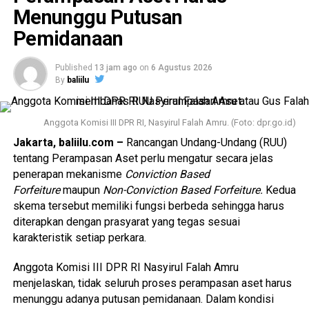
dan akuntabel.
Menunggu Putusan
Pemidanaan
Meski demikian, Irjen Pol. Wibowo menjelaskan bahwa
petugas kepolisian di lapangan tetap diberikan
kewenangan untuk melakukan penindakan secara manual
Published
13 jam ago
on
6 Agustus 2026
By
baliilu
dalam kondisi tertentu. Kebijakan tersebut bersifat selektif
dan situasional, bukan sebagai pengganti sistem ETLE
yang tetap menjadi prioritas utama.
Anggota Komisi III DPR RI, Nasyirul Falah Amru. (Foto: dpr.go.id)
Jakarta, baliilu.com –
Rancangan Undang-Undang (RUU)
“Penindakan secara manual hanya dilakukan secara
tentang Perampasan Aset perlu mengatur secara jelas
terbatas terhadap pelanggaran lalu lintas yang kasat mata
penerapan mekanisme
Conviction Based
dan berpotensi menimbulkan fatalitas maupun
Forfeiture
maupun
Non-Conviction Based Forfeiture.
Kedua
membahayakan pengguna jalan lainnya,” ujarnya.
skema tersebut memiliki fungsi berbeda sehingga harus
diterapkan dengan prasyarat yang tegas sesuai
Adapun pelanggaran yang menjadi sasaran penindakan
karakteristik setiap perkara.
langsung antara lain penggunaan knalpot yang tidak sesuai
spesifikasi teknis (knalpot brong), aksi balap liar, melawan
Anggota Komisi III DPR RI Nasyirul Falah Amru
arus, serta perilaku berkendara secara ugal-ugalan yang
menjelaskan, tidak seluruh proses perampasan aset harus
mengancam keselamatan masyarakat.
menunggu adanya putusan pemidanaan. Dalam kondisi