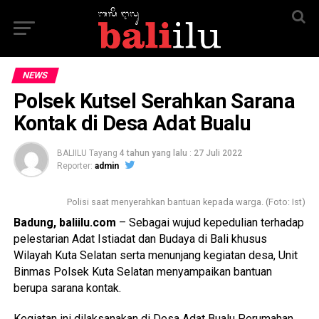
NEWS
Polsek Kutsel Serahkan Sarana
Kontak di Desa Adat Bualu
BALIILU Tayang
4 tahun yang lalu
:
27 Juli 2022
Reporter:
admin
Polisi saat menyerahkan bantuan kepada warga. (Foto: Ist)
Badung, baliilu.com
– Sebagai wujud kepedulian terhadap
pelestarian Adat Istiadat dan Budaya di Bali khusus
Wilayah Kuta Selatan serta menunjang kegiatan desa, Unit
Binmas Polsek Kuta Selatan menyampaikan bantuan
berupa sarana kontak.
Kegiatan ini dilaksanakan di Desa Adat Bualu Perumahan