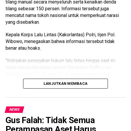
tilang manual secara menyeluruh serta kenaikan denda
tilang sebesar 150 persen. Informasi tersebut juga
mencatut nama tokoh nasional untuk memperkuat narasi
yang disebarkan.
Kepala Korps Lalu Lintas (Kakorlantas) Polri, Irjen Pol.
Wibowo, menegaskan bahwa informasi tersebut tidak
benar atau hoaks.
“Kebijakan penegakan hukum lalu lintas hingga saat ini
tetap mengedepankan sistem Electronic Traffic Law
Enforcement (ETLE), baik ETLE statis maupun ETLE
mobile. Informasi yang menyebutkan adanya kebijakan
LANJUTKAN MEMBACA
pemberlakuan kembali tilang manual secara menyeluruh
maupun kenaikan denda tilang sebesar 150 persen adalah
informasi yang tidak benar,” tegas Irjen Pol. Wibowo.
NEWS
Menurutnya, Polri terus berkomitmen mengoptimalkan
Gus Falah: Tidak Semua
penegakan hukum berbasis teknologi melalui ETLE guna
mewujudkan penegakan hukum yang objektif, transparan,
Perampasan Aset Harus