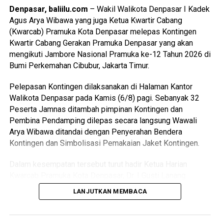
Denpasar, baliilu.com
– Wakil Walikota Denpasar I Kadek
Agus Arya Wibawa yang juga Ketua Kwartir Cabang
Ia menambahkan, rangkaian peringatan HUT Ke-64 PWRI
(Kwarcab) Pramuka Kota Denpasar melepas Kontingen
Kota Denpasar telah dimulai sejak 23 Juli 2026 melalui
Kwartir Cabang Gerakan Pramuka Denpasar yang akan
berbagai kegiatan, di antaranya jalan santai, tirta yatra,
mengikuti Jambore Nasional Pramuka ke-12 Tahun 2026 di
seminar, hingga puncak perayaan yang dilaksanakan pada
Bumi Perkemahan Cibubur, Jakarta Timur.
hari ini.
Pelepasan Kontingen dilaksanakan di Halaman Kantor
“Kami berharap seluruh rangkaian kegiatan ini semakin
Walikota Denpasar pada Kamis (6/8) pagi. Sebanyak 32
mempererat tali silaturahmi antarsesama anggota PWRI,
Peserta Jamnas ditambah pimpinan Kontingen dan
khususnya di Kota Denpasar. Dengan demikian, semangat
Pembina Pendamping dilepas secara langsung Wawali
yang terkandung dalam tema tahun ini, yaitu ‘Satu Tekad,
Arya Wibawa ditandai dengan Penyerahan Bendera
Satu Jiwa, Memperkokoh Solidaritas Wredatama Demi
Kontingen dan Simbolisasi Pemakaian Jaket Kontingen.
Kesejahteraan Bersama’, dapat terus diwujudkan dalam
setiap aktivitas organisasi,” kata Gede Suarka.
(eka/bi)
Dalam kesempatan tersebut turut hadir Ketua Harian
Kwarcab Pramuka Kota Denpasar, Dr. I Gusti Lanang
Jelantik beserta jajaran Kwarcab Pramuka Kota Denpasar
LANJUTKAN MEMBACA
dan Perwakilan OPD terkait dilingkungan Pemerintah Kota
Denpasar.