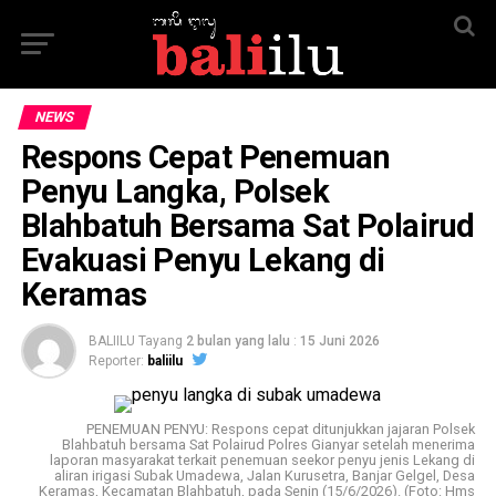
NEWS
Respons Cepat Penemuan
Penyu Langka, Polsek
Blahbatuh Bersama Sat Polairud
Evakuasi Penyu Lekang di
Keramas
BALIILU Tayang
2 bulan yang lalu
:
15 Juni 2026
Reporter:
baliilu
PENEMUAN PENYU: Respons cepat ditunjukkan jajaran Polsek
Blahbatuh bersama Sat Polairud Polres Gianyar setelah menerima
laporan masyarakat terkait penemuan seekor penyu jenis Lekang di
aliran irigasi Subak Umadewa, Jalan Kurusetra, Banjar Gelgel, Desa
Keramas, Kecamatan Blahbatuh, pada Senin (15/6/2026). (Foto: Hms