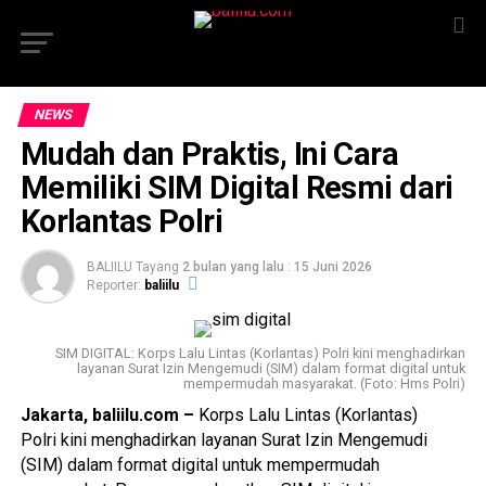
NEWS
Mudah dan Praktis, Ini Cara
Memiliki SIM Digital Resmi dari
Korlantas Polri
BALIILU Tayang
2 bulan yang lalu
:
15 Juni 2026
Reporter:
baliilu
SIM DIGITAL: Korps Lalu Lintas (Korlantas) Polri kini menghadirkan
layanan Surat Izin Mengemudi (SIM) dalam format digital untuk
mempermudah masyarakat. (Foto: Hms Polri)
Jakarta, baliilu.com –
Korps Lalu Lintas (Korlantas)
Polri kini menghadirkan layanan Surat Izin Mengemudi
(SIM) dalam format digital untuk mempermudah