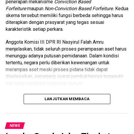
penerapan mekanisme
Conviction Based
dan berpotensi menimbulkan fatalitas maupun
Forfeiture
maupun
Non-Conviction Based Forfeiture.
Kedua
membahayakan pengguna jalan lainnya,” ujarnya.
skema tersebut memiliki fungsi berbeda sehingga harus
diterapkan dengan prasyarat yang tegas sesuai
Adapun pelanggaran yang menjadi sasaran penindakan
karakteristik setiap perkara.
langsung antara lain penggunaan knalpot yang tidak sesuai
spesifikasi teknis (knalpot brong), aksi balap liar, melawan
Anggota Komisi III DPR RI Nasyirul Falah Amru
arus, serta perilaku berkendara secara ugal-ugalan yang
menjelaskan, tidak seluruh proses perampasan aset harus
mengancam keselamatan masyarakat.
menunggu adanya putusan pemidanaan. Dalam kondisi
tertentu, negara perlu diberikan kewenangan untuk
Kakorlantas menegaskan bahwa tidak ada perubahan
merampas aset meski proses pidana tidak dapat
kebijakan yang menghapus prioritas ETLE. Kehadiran tilang
diselesaikan, sepanjang syarat pembuktiannya terpenuhi
manual secara selektif merupakan langkah untuk
dan tetap menjamin kepastian hukum.
memastikan pelanggaran-pelanggaran yang tidak dapat
dijangkau sistem ETLE tetap dapat ditindak secara cepat
“Penerapan
Conviction Based
dan
Non-Conviction
demi menjaga keselamatan di jalan raya.
LANJUTKAN MEMBACA
Based
tentu harus memiliki prasyarat. Tidak semua
perampasan aset harus menunggu proses pemidanaan,”
Baca Juga
Kakorlantas: Hingga 1 April 2025, 1,9
ujar legislator yang akrab disapa Gus Falah ini dalam
Juta Kendaraan Keluar Jakarta
keterangannya di Jakarta, Rabu (5/8/2026).
NEWS