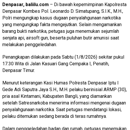
Denpasar, baliilu.com
– Di bawah kepemimpinan Kapolresta
Denpasar Kombes Pol. Leonardo D. Simatupang, S.I.K., M.H.,
Polri mengungkap kasus dugaan penyalahgunaan narkotika
yang mengungkap fakta mengejutkan. Selain mengamankan
barang bukti narkotika, petugas juga menemukan sejumlah
senjata api, airsoft gun, beserta puluhan butir amunisi saat
melakukan penggeledahan.
Penangkapan dilakukan pada Sabtu (1/8/2026) sekitar pukul
17.30 Wita di Jalan Kasuari Gang Cempaka I, Penatih,
Denpasar Timur.
Menurut keterangan Kasi Humas Polresta Denpasar Iptu I
Gede Adi Saputra Jaya S.H., M.H. pelaku berinisial ARMP (30),
pria asal Kintamani, Kabupaten Bangli, yang diamankan
setelah Satresnarkoba menerima informasi mengenai dugaan
penyalahgunaan narkotika. Saat petugas mendatangi lokasi,
pelaku ditemukan sedang berada di teras rumahnya.
Dalam penggeledahan badan dan rumah, petugas menemukan