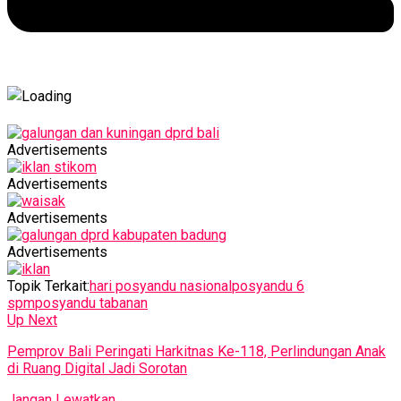
Advertisements
Advertisements
Advertisements
Advertisements
Topik Terkait:
hari posyandu nasional
posyandu 6
spm
posyandu tabanan
Up Next
Pemprov Bali Peringati Harkitnas Ke-118, Perlindungan Anak
di Ruang Digital Jadi Sorotan
Jangan Lewatkan