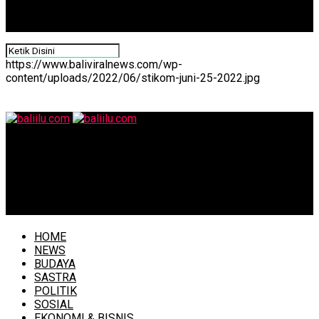
https://www.baliviralnews.com/wp-
content/uploads/2022/06/stikom-juni-25-2022.jpg
baliilu.com
Semarak Hari Posyandu 2026, Bunda Rai Pantau
Transformasi Posyandu 6 SPM di Desa Mambang,
Selemadeg Timur
HOME
NEWS
BUDAYA
SASTRA
POLITIK
SOSIAL
EKONOMI & BISNIS