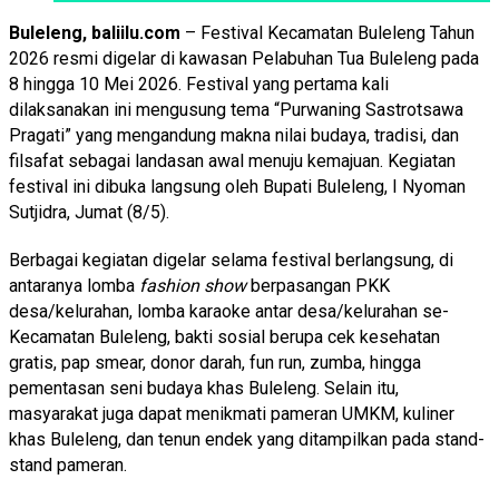
Buleleng, baliilu.com
– Festival Kecamatan Buleleng Tahun
2026 resmi digelar di kawasan Pelabuhan Tua Buleleng pada
8 hingga 10 Mei 2026. Festival yang pertama kali
dilaksanakan ini mengusung tema “Purwaning Sastrotsawa
Pragati” yang mengandung makna nilai budaya, tradisi, dan
filsafat sebagai landasan awal menuju kemajuan. Kegiatan
festival ini dibuka langsung oleh Bupati Buleleng, I Nyoman
Sutjidra, Jumat (8/5).
Berbagai kegiatan digelar selama festival berlangsung, di
antaranya lomba
fashion show
berpasangan PKK
desa/kelurahan, lomba karaoke antar desa/kelurahan se-
Kecamatan Buleleng, bakti sosial berupa cek kesehatan
gratis, pap smear, donor darah, fun run, zumba, hingga
pementasan seni budaya khas Buleleng. Selain itu,
masyarakat juga dapat menikmati pameran UMKM, kuliner
khas Buleleng, dan tenun endek yang ditampilkan pada stand-
stand pameran.