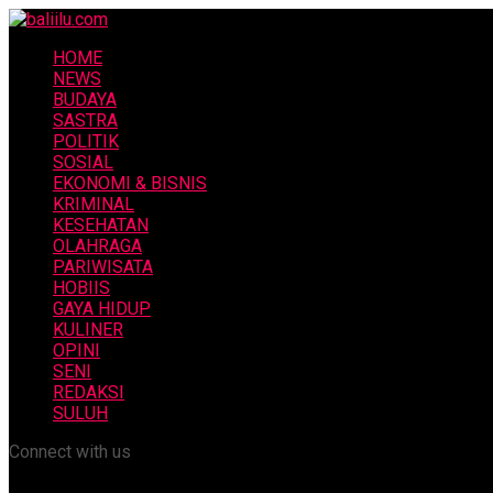
HOME
NEWS
BUDAYA
SASTRA
POLITIK
SOSIAL
EKONOMI & BISNIS
KRIMINAL
KESEHATAN
OLAHRAGA
PARIWISATA
HOBIIS
GAYA HIDUP
KULINER
OPINI
SENI
REDAKSI
SULUH
Connect with us