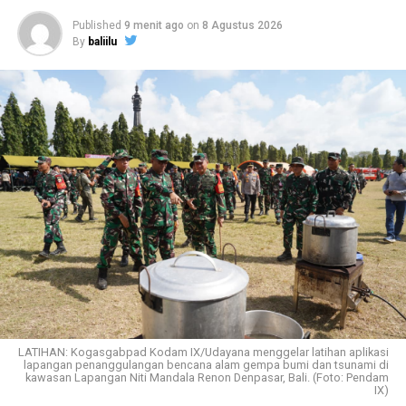
Published
9 menit ago
on
8 Agustus 2026
By
baliilu
LATIHAN: Kogasgabpad Kodam IX/Udayana menggelar latihan aplikasi
lapangan penanggulangan bencana alam gempa bumi dan tsunami di
kawasan Lapangan Niti Mandala Renon Denpasar, Bali. (Foto: Pendam
IX)