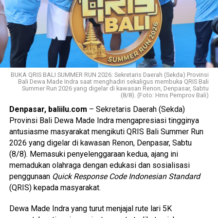
kesiapsiagaan serta kemampuan bertindak secara cepat,
tepat, terpadu dan terkoordinasi.
“Latihan Kesiapsiagaan Operasional ini bertujuan menguji
kesiapan prosedur, komando dan pengendalian,
interoperabilitas, serta sinergi antarinstansi dalam
menghadapi skenario bencana berskala besar. Melalui
BUKA QRIS BALI SUMMER RUN 2026: Sekretaris Daerah (Sekda) Provinsi
latihan ini, kami ingin memastikan seluruh unsur memiliki
Bali Dewa Made Indra saat menghadiri sekaligus membuka QRIS Bali
kesamaan persepsi, mampu bekerja sama secara efektif
Summer Run 2026 yang digelar di kawasan Renon, Denpasar, Sabtu
(8/8). (Foto: Hms Pemprov Bali)
dan memberikan respons yang optimal demi keselamatan
Denpasar, baliilu.com
– Sekretaris Daerah (Sekda)
masyarakat,” ujar Pangkogabwilhan II.
Provinsi Bali Dewa Made Indra mengapresiasi tingginya
antusiasme masyarakat mengikuti QRIS Bali Summer Run
Baca Juga
Sinergikan Sistem Pengamanan
2026 yang digelar di kawasan Renon, Denpasar, Sabtu
Lingkungan Terpadu Berbasis Desa Adat,
(8/8). Memasuki penyelenggaraan kedua, ajang ini
Gubernur Koster Terbitkan Pergub Nomor 26
memadukan olahraga dengan edukasi dan sosialisasi
Tahun 2020
penggunaan
Quick Response Code Indonesian Standard
(QRIS) kepada masyarakat.
Menurutnya, Provinsi Bali dipilih sebagai lokasi latihan
Dewa Made Indra yang turut menjajal rute lari 5K
karena memiliki karakteristik geografis dengan potensi