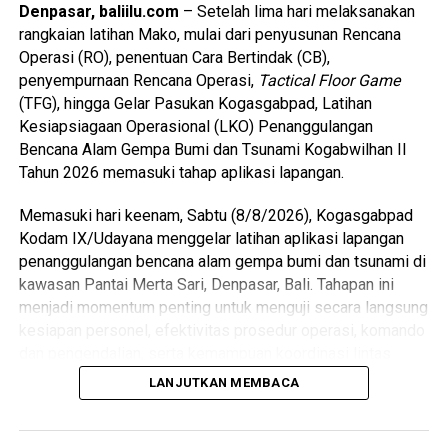
Denpasar, baliilu.com
– Setelah lima hari melaksanakan
rangkaian latihan Mako, mulai dari penyusunan Rencana
Operasi (RO), penentuan Cara Bertindak (CB),
penyempurnaan Rencana Operasi,
Tactical Floor Game
(TFG), hingga Gelar Pasukan Kogasgabpad, Latihan
Kesiapsiagaan Operasional (LKO) Penanggulangan
Bencana Alam Gempa Bumi dan Tsunami Kogabwilhan II
Tahun 2026 memasuki tahap aplikasi lapangan.
Memasuki hari keenam, Sabtu (8/8/2026), Kogasgabpad
Kodam IX/Udayana menggelar latihan aplikasi lapangan
penanggulangan bencana alam gempa bumi dan tsunami di
kawasan Pantai Merta Sari, Denpasar, Bali. Tahapan ini
menjadi momentum penting untuk menguji secara langsung
kesiapan personel, efektivitas prosedur operasi, komando
dan pengendalian, serta kemampuan koordinasi lintas
sektor dalam menghadapi skenario bencana berskala
LANJUTKAN MEMBACA
besar.
Latihan tersebut dihadiri langsung Pangkogabwilhan II