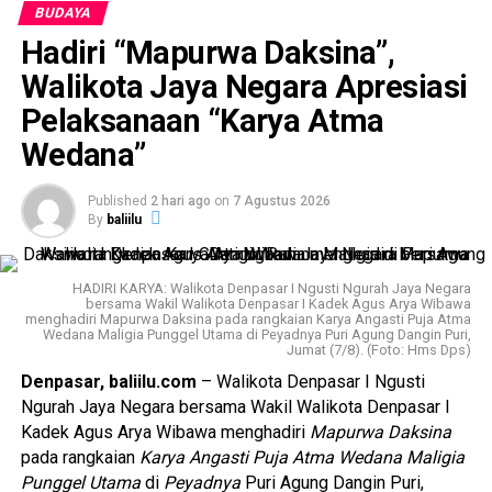
yadnya sebagai bagian dari pelestarian adat, tradisi, dan
BUDAYA
budaya Bali.
Hadiri “Mapurwa Daksina”,
Sementara itu, Bendesa Adat Mengandang Wayan Sudiana
Walikota Jaya Negara Apresiasi
dalam laporannya menjelaskan bahwa ngaben massal ini
Pelaksanaan “Karya Atma
bukan hanya kewajiban spiritual, tetapi juga bentuk
Wedana”
pelestarian budaya yang diwariskan secara turun-temurun.
“Ini merupakan ngaben massal pertama yang kami
Published
2 hari ago
on
7 Agustus 2026
By
baliilu
laksanakan. Sebelumnya, kami melaksanakan
ngaben
metuun
sesuai dresta Bali Aga di desa ini,” ungkapnya.
HADIRI KARYA: Walikota Denpasar I Ngusti Ngurah Jaya Negara
Rangkaian upacara telah berlangsung sejak 24 Juli dan
bersama Wakil Walikota Denpasar I Kadek Agus Arya Wibawa
akan berakhir pada 8 Agustus 2026. Puncak prosesi
menghadiri Mapurwa Daksina pada rangkaian Karya Angasti Puja Atma
Wedana Maligia Punggel Utama di Peyadnya Puri Agung Dangin Puri,
dijadwalkan pada 7 Agustus 2026, diawali dengan mecaru,
Jumat (7/8). (Foto: Hms Dps)
dilanjutkan prosesi pengabenan, hingga upacara penyucian
Denpasar, baliilu.com
– Walikota Denpasar I Ngusti
yang melibatkan pemangku, Ida Pandita, serta krama desa
Ngurah Jaya Negara bersama Wakil Walikota Denpasar I
setempat.
Kadek Agus Arya Wibawa menghadiri
Mapurwa Daksina
pada rangkaian
Karya Angasti Puja Atma Wedana Maligia
Sebagai bentuk dukungan, Wagub Giri Prasta turut
Punggel Utama
di
Peyadnya
Puri Agung Dangin Puri,