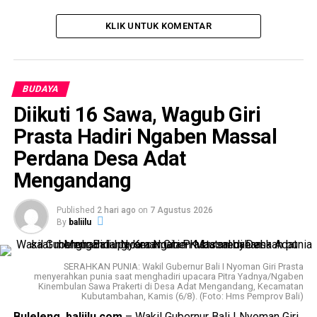
KLIK UNTUK KOMENTAR
BUDAYA
Diikuti 16 Sawa, Wagub Giri
Prasta Hadiri Ngaben Massal
Perdana Desa Adat
Mengandang
Published
2 hari ago
on
7 Agustus 2026
By
baliilu
SERAHKAN PUNIA: Wakil Gubernur Bali I Nyoman Giri Prasta
menyerahkan punia saat menghadiri upacara Pitra Yadnya/Ngaben
Kinembulan Sawa Prakerti di Desa Adat Mengandang, Kecamatan
Kubutambahan, Kamis (6/8). (Foto: Hms Pemprov Bali)
Buleleng, baliilu.com
– Wakil Gubernur Bali I Nyoman Giri