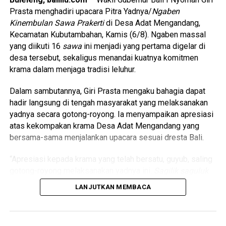
Prasta menghadiri upacara Pitra Yadnya/
Ngaben
Kinembulan Sawa Prakerti
di Desa Adat Mengandang,
Kecamatan Kubutambahan, Kamis (6/8). Ngaben massal
yang diikuti 16
sawa
ini menjadi yang pertama digelar di
desa tersebut, sekaligus menandai kuatnya komitmen
krama dalam menjaga tradisi leluhur.
Dalam sambutannya, Giri Prasta mengaku bahagia dapat
hadir langsung di tengah masyarakat yang melaksanakan
yadnya secara gotong-royong. Ia menyampaikan apresiasi
atas kekompakan krama Desa Adat Mengandang yang
bersama-sama menjalankan upacara sesuai dresta Bali.
“Apresiasi kepada krama yang telah bersatu, guyub, saling
gotong-royong melaksanakan yadnya ini.
Sagilik saguluk
salunglung sabayantaka, paras paros sarpanaya
,” ujarnya.
LANJUTKAN MEMBACA
Wakil Gubernur Bali juga menegaskan bahwa Pemerintah
Provinsi Bali terus mendukung pelaksanaan upacara