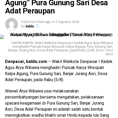
Agung” Pura Gunung Sari Desa
Adat Peraupan
Menurutnya, pelaksanaan
karya
ini mencerminkan sinergi
dan kekompakan antara Puri Agung Dangin Puri dengan
krama adat Denpasar dalam menjaga serta melestarikan
Published
4 hari ago
on
5 Agustus 2026
By
baliilu
tradisi dan nilai-nilai luhur agama Hindu di Kota Denpasar.
“Kekompakan antara puri dan krama adat dalam mendukung
HADIRI KARYA: Wakil Walikota Denpasar I Kadek Agus Arya Wibawa
pelaksanaan
karya
ini patut diapresiasi. Tentunya
karya
ini
menghadiri Puncak Karya Wrespati Kalpa Agung, Pura Gunung Sari,
Banjar Jurang Asri, Desa Adat Peraupan, pada Rabu (5/8). (Foto: Hms
memberikan manfaat sekaligus kemudahan bagi
Dps)
masyarakat dalam melaksanakan kewajibannya sebagai
Denpasar, baliilu.com
– Wakil Walikota Denpasar I Kadek
umat Hindu Bali,” ujar Jaya Negara.
Agus Arya Wibawa menghadiri Puncak Karya Wrespati
Kalpa Agung, Pura Gunung Sari, Banjar Jurang Asri, Desa
Lebih lanjut, Jaya Negara menegaskan bahwa Pemerintah
Adat Peraupan, pada Rabu (5/8).
Kota Denpasar senantiasa memberikan dukungan terhadap
pelaksanaan berbagai kegiatan keagamaan dan adat
Wawali Arya Wibawa usai melaksanakan
sebagai bagian dari upaya pelestarian budaya Bali.
persembahyangan bersama mengatakan, pelaksanaan
upacara keagamaan di Pura Gunung Sari, Banjar Jurang
“Sebagai pemerintah kami memberikan apresiasi serta
Asri, Desa Adat Peraupan ini adalah salah satu bentuk
dukungan atas pelaksanaan
karya
ini. Semoga seluruh
meningkatkan sradha bhakti umat Hindu kepada Ida Sang
rangkaian
karya
dapat berjalan lancar, memberikan makna