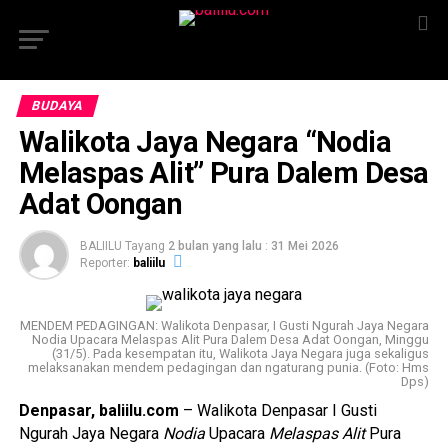
BUDAYA
Walikota Jaya Negara “Nodia
Melaspas Alit” Pura Dalem Desa
Adat Oongan
BALIILU Tayang
2 bulan yang lalu
:
31 Mei 2026
Reporter:
baliilu
MENDEM PEDAGINGAN: Walikota Denpasar, I Gusti Ngurah Jaya Negara
Nodia Upacara Melaspas Alit Pura Dalem Desa Adat Oongan, Minggu
(31/5). Pada kesempatan itu, Walikota Jaya Negara juga sekaligus
melaksanakan mendem pedagingan dan ngaturang punia. (Foto: Hms
Dps)
Denpasar, baliilu.com
– Walikota Denpasar I Gusti
Ngurah Jaya Negara
Nodia
Upacara
Melaspas Alit
Pura