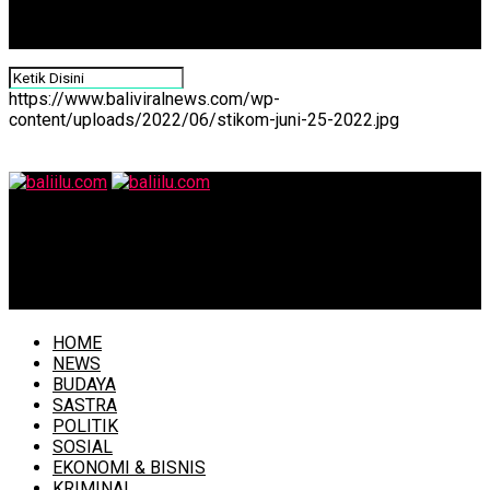
https://www.baliviralnews.com/wp-
content/uploads/2022/06/stikom-juni-25-2022.jpg
baliilu.com
Wayan Koster Kobarkan Semangat Pendidikan di HUT
SMKN 3 Kintamani
HOME
NEWS
BUDAYA
SASTRA
POLITIK
SOSIAL
EKONOMI & BISNIS
KRIMINAL