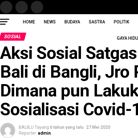
HOME
NEWS
BUDAYA
SASTRA
POLITIK
SOSIAL
GAYA HID
Aksi Sosial Satg
Bali di Bangli, Jr
Dimana pun Lakuk
Sosialisasi Covid-
BALIILU Tayang
6 tahun yang lalu
:
27 Mei 2020
Reporter:
admin