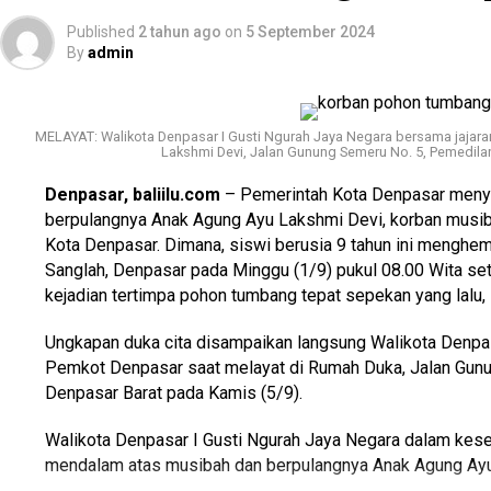
Baca Juga
Wagub Cok Ace: Pemerintah Berupaya 
Published
2 tahun ago
on
5 September 2024
Bali Siap Dibuka untuk Pariwisata
By
admin
Sebagai generasi penerus Bali mereka memberikan apresia
membangun infrastruktur fisik selama ini. Namun di sisi 
MELAYAT: Walikota Denpasar I Gusti Ngurah Jaya Negara bersama jajar
kembali ide dan gagasan dalam menumbuhkan rasa solidar
Lakshmi Devi, Jalan Gunung Semeru No. 5, Pemedila
peradaban Bali yang adaftif atas perkembangan zaman tanpa
Denpasar, baliilu.com
– Pemerintah Kota Denpasar meny
krama Bali. Yang terikat dalam konsep “menyama braya” 
berpulangnya Anak Agung Ayu Lakshmi Devi, korban musi
Bali.
Kota Denpasar. Dimana, siswi berusia 9 tahun ini menghe
Sanglah, Denpasar pada Minggu (1/9) pukul 08.00 Wita set
“Sinergi GP Bali bukan hanya kata, tapi komitmen untuk m
kejadian tertimpa pohon tumbang tepat sepekan yang lalu,
tumbuh dan berkembang dengan harmoni. Sebagai generasi 
memilih pemimpin Bali ke depan, Bali memerlukan pemim
Ungkapan duka cita disampaikan langsung Walikota Denpas
yang ada di Bali. Dan kami melihat itu ada pada pasangan 
Pemkot Denpasar saat melayat di Rumah Duka, Jalan Gun
koordinator KG Movement di sela kegiatan.
(*/gs)
Denpasar Barat pada Kamis (5/9).
Walikota Denpasar I Gusti Ngurah Jaya Negara dalam kes
mendalam atas musibah dan berpulangnya Anak Agung Ayu