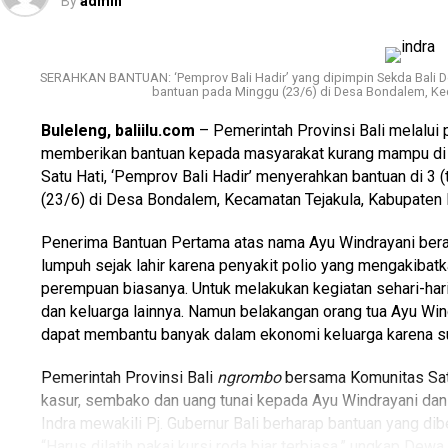
By
admin
“Devi sosoknya itu baik, polos, penurut, sering sama ibunya. 
intinya keluarganya tidak neko-neko, taat aturan,” ujarnya.
SERAHKAN BANTUAN: ‘Pemprov Bali Hadir’ yang dipimpin Sekda Bali De
Untuk diketahui, terkait musibah ini, Pemkot Denpasar tu
bantuan pada Minggu (23/6) di Desa Bondalem, Kec
meringankan beban keluarga dalam musibah ini. Santunan di
Buleleng, baliilu.com
– Pemerintah Provinsi Bali melalui 
Santunan Duka Cita dari BPBD Kota Denpasar sebesar Rp. 
memberikan bantuan kepada masyarakat kurang mampu di 
Sewakadarma Kota Denpasar sebesar Rp. 35 juta, dan San
Satu Hati, ‘Pemprov Bali Hadir’ menyerahkan bantuan di 3 
sebesar Rp. 15 juta. Selain itu, pengawalan asuransi pera
(23/6) di Desa Bondalem, Kecamatan Tejakula, Kabupaten 
ditanggung oleh BPJS Kesehatan tanggungan Pemkot Den
Penerima Bantuan Pertama atas nama Ayu Windrayani beral
lumpuh sejak lahir karena penyakit polio yang mengakibatka
perempuan biasanya. Untuk melakukan kegiatan sehari-hari
dan keluarga lainnya. Namun belakangan orang tua Ayu Win
dapat membantu banyak dalam ekonomi keluarga karena sud
Advertisements
Pemerintah Provinsi Bali
ngrombo
bersama Komunitas Satu
Advertisements
kasur, sembako dan uang tunai kepada Ayu Windrayani dan
Indra mewakili Pj. Gubernur Bali berharap bantuan yang di
Advertisements
“Harus dilatih pakai kursi roda biar terbiasa,” ungkap D