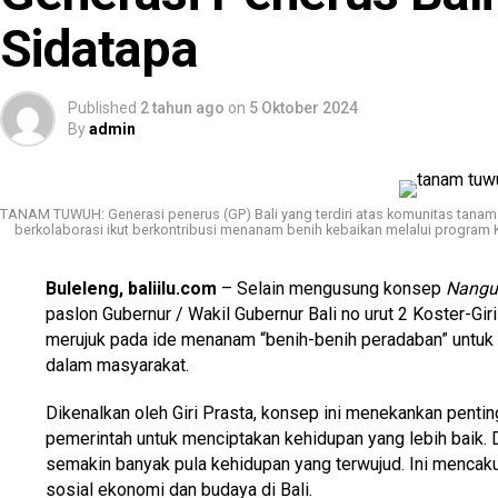
Sidatapa
Published
2 tahun ago
on
5 Oktober 2024
By
admin
TANAM TUWUH: Generasi penerus (GP) Bali yang terdiri atas komunitas tanam
berkolaborasi ikut berkontribusi menanam benih kebaikan melalui program
Buleleng, baliilu.com
– Selain mengusung konsep
Nangun
paslon Gubernur / Wakil Gubernur Bali no urut 2 Koster-G
merujuk pada ide menanam “benih-benih peradaban” untuk 
dalam masyarakat.
Dikenalkan oleh Giri Prasta, konsep ini menekankan pentin
pemerintah untuk menciptakan kehidupan yang lebih baik.
semakin banyak pula kehidupan yang terwujud. Ini menca
sosial ekonomi dan budaya di Bali.