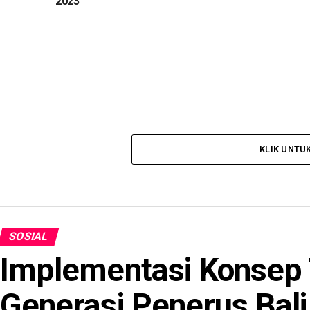
2023
KLIK UNTU
SOSIAL
Implementasi Konsep
Generasi Penerus Bali