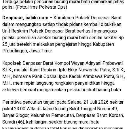
Terduga pelaku pencurian burung murai batu diamankan pihak
polisi. (Foto: Hms Polresta Dps)
Denpasar, baliilu.com
– Komitmen Polsek Denpasar Barat
dalam mengungkap setiap tindak pidana kembali dibuktikan.
Unit Reskrim Polsek Denpasar Barat berhasil menangkap
pelaku pencurian seekor burung murai batu senilai sekitar Rp
25 juta setelah melakukan pengejaran hingga Kabupaten
Probolinggo, Jawa Timur.
Kapolsek Denpasar Barat Kompol Wayan Adnyani Prabawati,
S.I.K., melalui Kanit Reskrim Iptu Ekky Nurwenda Putra, S.Tr.K.,
M.H., bersama Panit Opsnal Ipda Kadek Arimbawa Putra, S.H.,
M.H., memimpin langsung rangkaian penyelidikan hingga
akhirnya berhasil mengamankan pelaku berikut barang bukti.
Peristiwa pencurian terjadi pada Selasa, 21 Juli 2026 sekitar
pukul 23.00 Wita di Jalan Gunung Bukit Tunggal Nomor 49,
Banjar Glogor, Kelurahan Pemecutan, Denpasar Barat. Korban,
Suradi (46), kehilangan seekor burung murai batu
kesayangannya dengan total kerugian diperkirakan mencapai