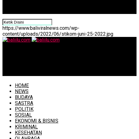
https://www.baliviralnews.com/wp-
content/uploads/2022/06/stikom-juni-25-2022.jpg
baliilu.com
Bareskrim Polri Ringkus Empat WNA Asal China Terkait
Skandal Tambang Ilegal di Hutan Papua
HOME
NEWS
BUDAYA
SASTRA
POLITIK
SOSIAL
EKONOMI & BISNIS
KRIMINAL
KESEHATAN
OLAHRAGA