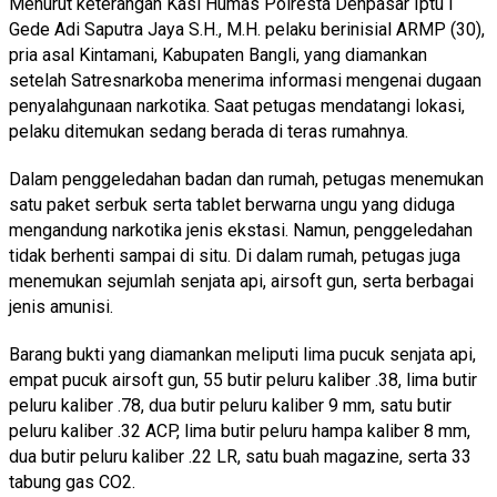
Menurut keterangan Kasi Humas Polresta Denpasar Iptu I
Gede Adi Saputra Jaya S.H., M.H. pelaku berinisial ARMP (30),
pria asal Kintamani, Kabupaten Bangli, yang diamankan
setelah Satresnarkoba menerima informasi mengenai dugaan
penyalahgunaan narkotika. Saat petugas mendatangi lokasi,
pelaku ditemukan sedang berada di teras rumahnya.
Dalam penggeledahan badan dan rumah, petugas menemukan
satu paket serbuk serta tablet berwarna ungu yang diduga
mengandung narkotika jenis ekstasi. Namun, penggeledahan
tidak berhenti sampai di situ. Di dalam rumah, petugas juga
menemukan sejumlah senjata api, airsoft gun, serta berbagai
jenis amunisi.
Barang bukti yang diamankan meliputi lima pucuk senjata api,
empat pucuk airsoft gun, 55 butir peluru kaliber .38, lima butir
peluru kaliber .78, dua butir peluru kaliber 9 mm, satu butir
peluru kaliber .32 ACP, lima butir peluru hampa kaliber 8 mm,
dua butir peluru kaliber .22 LR, satu buah magazine, serta 33
tabung gas CO2.