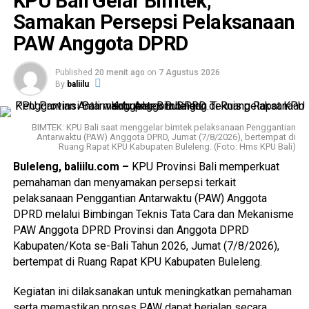
KPU Bali Gelar Bimtek,
Samakan Persepsi Pelaksanaan
PAW Anggota DPRD
Published
20 menit ago
on
7 Agustus 2026
By
baliilu
BIMTEK: KPU Bali saat menggelar bimtek pelaksanaan Penggantian
Antarwaktu (PAW) Anggota DPRD, Jumat (7/8/2026), bertempat di
Ruang Rapat KPU Kabupaten Buleleng. (Foto: Hms KPU Bali)
Buleleng, baliilu.com –
KPU Provinsi Bali memperkuat
pemahaman dan menyamakan persepsi terkait
pelaksanaan Penggantian Antarwaktu (PAW) Anggota
DPRD melalui Bimbingan Teknis Tata Cara dan Mekanisme
PAW Anggota DPRD Provinsi dan Anggota DPRD
Kabupaten/Kota se-Bali Tahun 2026, Jumat (7/8/2026),
bertempat di Ruang Rapat KPU Kabupaten Buleleng.
Kegiatan ini dilaksanakan untuk meningkatkan pemahaman
serta memastikan proses PAW dapat berjalan secara