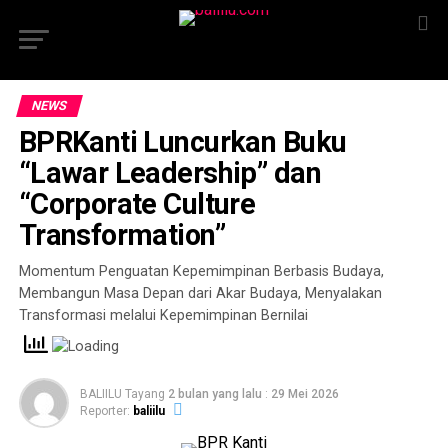
NEWS
BPRKanti Luncurkan Buku
“Lawar Leadership” dan
“Corporate Culture
Transformation”
Momentum Penguatan Kepemimpinan Berbasis Budaya,
Membangun Masa Depan dari Akar Budaya, Menyalakan
Transformasi melalui Kepemimpinan Bernilai
BALIILU Tayang
2 bulan yang lalu
:
29 Mei 2026
Reporter:
baliilu