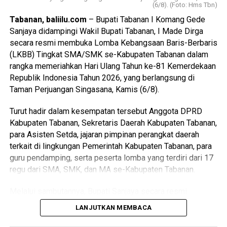
menampilkan semangat juang, kerja sama, serta
(6/8). (Foto: Hms Tbn)
kekompakan antarpegawai yang menjadi nilai utama dalam
Tabanan, baliilu.com
– Bupati Tabanan I Komang Gede
setiap perlombaan.
Sanjaya didampingi Wakil Bupati Tabanan, I Made Dirga
secara resmi membuka Lomba Kebangsaan Baris-Berbaris
Di sela-sela kegiatan, Bupati Sanjaya menyampaikan
(LKBB) Tingkat SMA/SMK se-Kabupaten Tabanan dalam
apresiasinya kepada seluruh peserta yang telah
rangka memeriahkan Hari Ulang Tahun ke-81 Kemerdekaan
Advertisements
berpartisipasi dengan penuh antusias. Menurutnya,
Republik Indonesia Tahun 2026, yang berlangsung di
perlombaan tradisional seperti ini bukan sekadar ajang
Advertisements
Taman Perjuangan Singasana, Kamis (6/8).
hiburan, melainkan juga menjadi sarana mempererat
persaudaraan dan memperkuat rasa kebersamaan di
Advertisements
Turut hadir dalam kesempatan tersebut Anggota DPRD
lingkungan Pemerintah Kabupaten Tabanan.
Kabupaten Tabanan, Sekretaris Daerah Kabupaten Tabanan,
Advertisements
para Asisten Setda, jajaran pimpinan perangkat daerah
terkait di lingkungan Pemerintah Kabupaten Tabanan, para
Baca Juga
Sinergi BPR Kanti dan TP PKK Bali
guru pendamping, serta peserta lomba yang terdiri dari 17
Gelar Seminar Nasional: Muliakan Wanita untuk
regu dari SMA, SMK, dan MA se-Kabupaten Tabanan.
Cetak Generasi Emas
Melalui sambutannya, Bupati Sanjaya secara resmi
Bupati Sanjaya menegaskan, semangat yang ditunjukkan
membuka pelaksanaan lomba, pihaknya menegaskan
LANJUTKAN MEMBACA
seluruh peserta menjadi gambaran nyata semangat
bahwa Lomba Kebangsaan Baris-berbaris bukan sekadar
gotong-royong yang harus terus dijaga dalam membangun
ajang untuk menunjukkan kekompakan gerakan dan