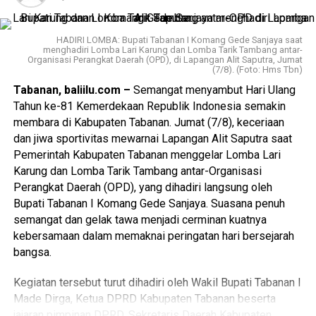
Dalam pemaparannya, Idham Holik menyampaikan
sejumlah arahan terkait tata kelola kepemiluan dan
kepartaian, termasuk pentingnya pemutakhiran data partai
HADIRI LOMBA: Bupati Tabanan I Komang Gede Sanjaya saat
politik secara berkelanjutan melalui Sistem Informasi
menghadiri Lomba Lari Karung dan Lomba Tarik Tambang antar-
Organisasi Perangkat Daerah (OPD), di Lapangan Alit Saputra, Jumat
Partai Politik (Sipol).
(7/8). (Foto: Hms Tbn)
Tabanan, baliilu.com –
Semangat menyambut Hari Ulang
Partai politik didorong untuk secara proaktif melakukan
Tahun ke-81 Kemerdekaan Republik Indonesia semakin
pemutakhiran data dan tidak menganggap data
membara di Kabupaten Tabanan. Jumat (7/8), keceriaan
keanggotaan bersifat tetap. KPU Kabupaten/Kota juga
dan jiwa sportivitas mewarnai Lapangan Alit Saputra saat
diharapkan terus membangun komunikasi dengan partai
Pemerintah Kabupaten Tabanan menggelar Lomba Lari
politik agar data kepengurusan dan keanggotaan yang
Karung dan Lomba Tarik Tambang antar-Organisasi
tercatat dalam Sipol tetap akurat dan mutakhir.
Perangkat Daerah (OPD), yang dihadiri langsung oleh
Bupati Tabanan I Komang Gede Sanjaya. Suasana penuh
Dalam konteks PAW Anggota DPRD, bimbingan teknis
semangat dan gelak tawa menjadi cerminan kuatnya
menekankan pentingnya ketelitian dalam pemeriksaan
kebersamaan dalam memaknai peringatan hari bersejarah
dokumen, pemenuhan persyaratan calon pengganti sesuai
bangsa.
ketentuan, serta koordinasi yang efektif antara KPU, DPRD,
pemerintah daerah, dan partai politik.
Kegiatan tersebut turut dihadiri oleh Wakil Bupati Tabanan I
Made Dirga, Ketua DPRD Kabupaten Tabanan beserta
jajaran pimpinan DPRD, Sekretaris Daerah Kabupaten