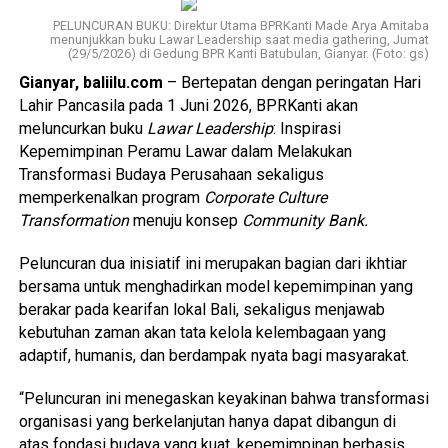
PELUNCURAN BUKU: Direktur Utama BPRKanti Made Arya Amitaba
menunjukkan buku Lawar Leadership saat media gathering, Jumat
(29/5/2026) di Gedung BPR Kanti Batubulan, Gianyar. (Foto: gs)
Gianyar, baliilu.com
– Bertepatan dengan peringatan Hari
Lahir Pancasila pada 1 Juni 2026, BPRKanti akan
meluncurkan buku
Lawar Leadership
: Inspirasi
Kepemimpinan Peramu Lawar dalam Melakukan
Transformasi Budaya Perusahaan sekaligus
memperkenalkan program
Corporate Culture
Transformation
menuju konsep
Community Bank.
Peluncuran dua inisiatif ini merupakan bagian dari ikhtiar
bersama untuk menghadirkan model kepemimpinan yang
berakar pada kearifan lokal Bali, sekaligus menjawab
kebutuhan zaman akan tata kelola kelembagaan yang
adaptif, humanis, dan berdampak nyata bagi masyarakat.
“Peluncuran ini menegaskan keyakinan bahwa transformasi
organisasi yang berkelanjutan hanya dapat dibangun di
atas fondasi budaya yang kuat, kepemimpinan berbasis