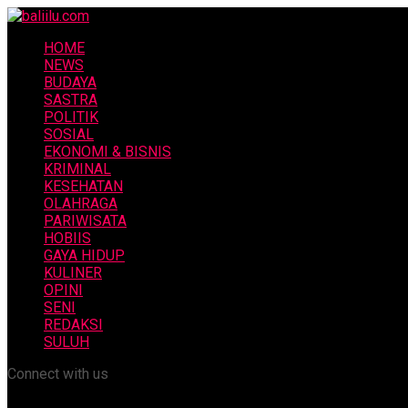
HOME
NEWS
BUDAYA
SASTRA
POLITIK
SOSIAL
EKONOMI & BISNIS
KRIMINAL
KESEHATAN
OLAHRAGA
PARIWISATA
HOBIIS
GAYA HIDUP
KULINER
OPINI
SENI
REDAKSI
SULUH
Connect with us