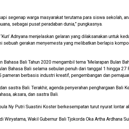
esapi segenap warga masyarakat terutama para siswa sekolah, ana
uana, sebagai pusat peradaban dunia,” pungkasnya.
Kun’ Adnyana menjelaskan gelaran yang dilaksanakan untuk kedua ka
 ini sebuah gerakan menyemesta yang melibatkan berlapis kompone
n Bahasa Bali Tahun 2020 mengambil tema ‘Melarapan Bulan Bahas
an Bahasa Bali selama sebulan penuh dari tanggal 1 hingga 27 F
 pameran berbasis industri kreatif, pengembangan dan pemajuan 
, dan sastra Bali. Terakhir, agenda penyerahan penghargaan Bali
sa, aksara, dan sastra Bali.
a Ny Putri Suastini Koster berkesempatan turut nyurat lontar a
i Wiryatama, Wakil Gubernur Bali Tjokorda Oka Artha Ardhana S