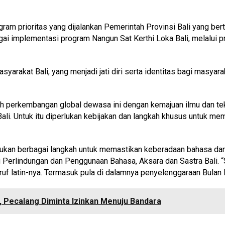
ram prioritas yang dijalankan Pemerintah Provinsi Bali yang be
bagai implementasi program Nangun Sat Kerthi Loka Bali, melalui 
akat Bali, yang menjadi jati diri serta identitas bagi masyarakat
h perkembangan global dewasa ini dengan kemajuan ilmu dan tekn
ali. Untuk itu diperlukan kebijakan dan langkah khusus untuk m
kukan berbagai langkah untuk memastikan keberadaan bahasa dan ak
g Perlindungan dan Penggunaan Bahasa, Aksara dan Sastra Bali. 
ruf latin-nya. Termasuk pula di dalamnya penyelenggaraan Bulan B
i, Pecalang Diminta Izinkan Menuju Bandara