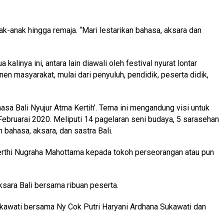
k-anak hingga remaja. “Mari lestarikan bahasa, aksara dan
linya ini, antara lain diawali oleh festival nyurat lontar
n masyarakat, mulai dari penyuluh, pendidik, peserta didik,
a Bali Nyujur Atma Kertih’. Tema ini mengandung visi untuk
ebruarai 2020. Meliputi 14 pagelaran seni budaya, 5 sarasehan
bahasa, aksara, dan sastra Bali.
 Kerthi Nugraha Mahottama kepada tokoh perseorangan atau pun
ksara Bali bersama ribuan peserta.
ukawati bersama Ny Cok Putri Haryani Ardhana Sukawati dan