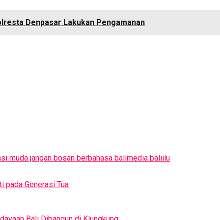
 Polresta Denpasar Lakukan Pengamanan
asi muda jangan bosan berbahasa bali
media baliilu
i pada Generasi Tua
dayaan Bali Dibangun di Klungkung