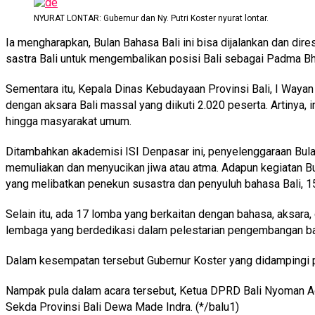
NYURAT LONTAR: Gubernur dan Ny. Putri Koster nyurat lontar.
Ia mengharapkan, Bulan Bahasa Bali ini bisa dijalankan dan dir
sastra Bali untuk mengembalikan posisi Bali sebagai Padma Bh
Sementara itu, Kepala Dinas Kebudayaan Provinsi Bali, I Wayan ‘
dengan aksara Bali massal yang diikuti 2.020 peserta. Artinya,
hingga masyarakat umum.
Ditambahkan akademisi ISI Denpasar ini, penyelenggaraan Bula
memuliakan dan menyucikan jiwa atau atma. Adapun kegiatan Bul
yang melibatkan penekun susastra dan penyuluh bahasa Bali, 15
Selain itu, ada 17 lomba yang berkaitan dengan bahasa, aksara
lembaga yang berdedikasi dalam pelestarian pengembangan baha
Dalam kesempatan tersebut Gubernur Koster yang didampingi pul
Nampak pula dalam acara tersebut, Ketua DPRD Bali Nyoman Ad
Sekda Provinsi Bali Dewa Made Indra. (*/balu1)