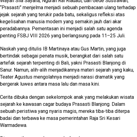
Wayan Sila Sayana, Ngurah Rai Riauadi, dan Gede Sustrawan,
“Prasasti” menjelma menjadi sebuah pembacaan ulang terhadap
jejak sejarah yang terukir pada batu, sekaligus refleksi atas
kegelisahan manusia modern yang semakin jauh dari akar
peradabannya. Pementasan ini menjadi salah satu agenda
penting FSBJ VIII 2026 yang berlangsung pada 11–25 Juli.
Naskah yang ditulis IB Martinaya atau Gus Martin, yang juga
bertindak sebagai penata musik, berangkat dari salah satu
artefak sejarah terpenting di Bali, yakni Prasasti Blanjong di
Sanur. Namun, alih-alih menjadikannya materi sejarah yang kaku,
Teater Agustus mengolahnya menjadi narasi dramatik yang
bergerak luwes antara masa lalu dan masa kini.
Cerita dibuka dengan sekelompok anak yang melakukan wisata
sejarah ke kawasan cagar budaya Prasasti Blanjong. Dalam
sebuah peristiwa yang nyaris magis, mereka tiba-tiba diterpa
badai dan terbawa ke masa pemerintahan Raja Sri Kesari
Warmadewa.