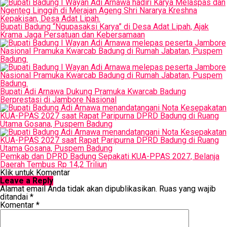
Bupati Badung “Ngupasaksi Karya” di Desa Adat Lipah, Ajak
Krama Jaga Persatuan dan Kebersamaan
Bupati Adi Arnawa Dukung Pramuka Kwarcab Badung
Berprestasi di Jambore Nasional
Pemkab dan DPRD Badung Sepakati KUA-PPAS 2027, Belanja
Daerah Tembus Rp 14,2 Triliun
Klik untuk Komentar
Leave a Reply
Alamat email Anda tidak akan dipublikasikan.
Ruas yang wajib
ditandai
*
Komentar
*