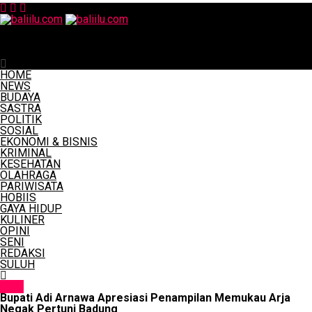
baliilu.com
Bupati Adi Arnawa Apresiasi Penampilan Memukau Arja
Negak Pertuni Badung
HOME
NEWS
BUDAYA
SASTRA
POLITIK
SOSIAL
EKONOMI & BISNIS
KRIMINAL
KESEHATAN
OLAHRAGA
PARIWISATA
HOBIIS
GAYA HIDUP
KULINER
OPINI
SENI
REDAKSI
SULUH
SENI
Bupati Adi Arnawa Apresiasi Penampilan Memukau Arja
Negak Pertuni Badung