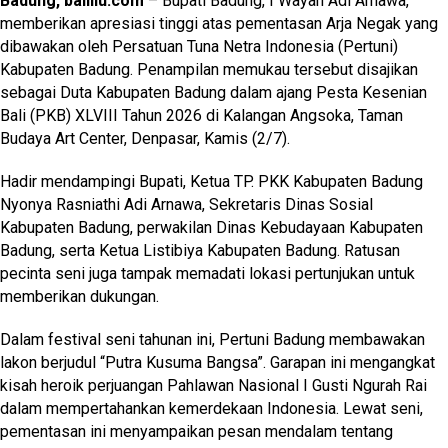
Badung, baliilu.com
– Bupati Badung, I Wayan Adi Arnawa,
memberikan apresiasi tinggi atas pementasan Arja Negak yang
dibawakan oleh Persatuan Tuna Netra Indonesia (Pertuni)
Kabupaten Badung. Penampilan memukau tersebut disajikan
sebagai Duta Kabupaten Badung dalam ajang Pesta Kesenian
Bali (PKB) XLVIII Tahun 2026 di Kalangan Angsoka, Taman
Budaya Art Center, Denpasar, Kamis (2/7).
Hadir mendampingi Bupati, Ketua TP. PKK Kabupaten Badung
Nyonya Rasniathi Adi Arnawa, Sekretaris Dinas Sosial
Kabupaten Badung, perwakilan Dinas Kebudayaan Kabupaten
Badung, serta Ketua Listibiya Kabupaten Badung. Ratusan
pecinta seni juga tampak memadati lokasi pertunjukan untuk
memberikan dukungan.
Dalam festival seni tahunan ini, Pertuni Badung membawakan
lakon berjudul “Putra Kusuma Bangsa”. Garapan ini mengangkat
kisah heroik perjuangan Pahlawan Nasional I Gusti Ngurah Rai
dalam mempertahankan kemerdekaan Indonesia. Lewat seni,
pementasan ini menyampaikan pesan mendalam tentang