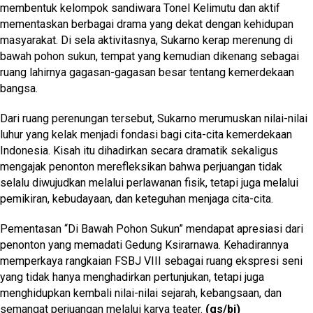
membentuk kelompok sandiwara Tonel Kelimutu dan aktif
mementaskan berbagai drama yang dekat dengan kehidupan
masyarakat. Di sela aktivitasnya, Sukarno kerap merenung di
bawah pohon sukun, tempat yang kemudian dikenang sebagai
ruang lahirnya gagasan-gagasan besar tentang kemerdekaan
bangsa.
Dari ruang perenungan tersebut, Sukarno merumuskan nilai-nilai
luhur yang kelak menjadi fondasi bagi cita-cita kemerdekaan
Indonesia. Kisah itu dihadirkan secara dramatik sekaligus
mengajak penonton merefleksikan bahwa perjuangan tidak
selalu diwujudkan melalui perlawanan fisik, tetapi juga melalui
pemikiran, kebudayaan, dan keteguhan menjaga cita-cita.
Pementasan “Di Bawah Pohon Sukun” mendapat apresiasi dari
penonton yang memadati Gedung Ksirarnawa. Kehadirannya
memperkaya rangkaian FSBJ VIII sebagai ruang ekspresi seni
yang tidak hanya menghadirkan pertunjukan, tetapi juga
menghidupkan kembali nilai-nilai sejarah, kebangsaan, dan
semangat perjuangan melalui karya teater.
(gs/bi)