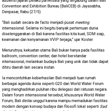
audiensi jajaran pelaku pariwisata yang tergabung dalam Bali
Convention and Exhibition Bureau (BaliCEB) di Jayasabha,
Denpasar, Rabu (27/5).
“Bali sudah secara de facto menjadi pusat
meeting
internasional. Selama ini begitu banyak pertemuan dunia
diselenggarakan di Bali karena fasilitas kita kuat, SDM siap,
keamanan dan kenyamanan VVIP terjaga,” ujar Koster.
Menurutnya, kekuatan utama Bali bukan hanya pada fasilitas
ballroom, convention center, dan hotel berstandar
internasional, melainkan budaya Bali yang unik dan tidak dapat
ditiru daerah lain secara instan.
Ia mencontohkan keberhasilan Bali menjadi tuan rumah
berbagai agenda dunia seperti G20 dan World Water Forum
yang menghadirkan puluhan ribu delegasi dari ratusan negara.
Dalam forum internasional tersebut, khususnya World Water
Forum, Bali dinilai unggul karena mampu memadukan fasilitas
modern dengan konsep budaya dan filosofi lokal seperti
Sad