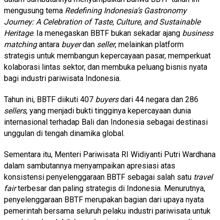
mengusung tema
Redefining Indonesia’s Gastronomy
Journey: A Celebration of Taste, Culture, and Sustainable
Heritage
. Ia menegaskan BBTF bukan sekadar ajang
business
matching
antara
buyer
dan
seller
, melainkan platform
strategis untuk membangun kepercayaan pasar, memperkuat
kolaborasi lintas sektor, dan membuka peluang bisnis nyata
bagi industri pariwisata Indonesia.
Tahun ini, BBTF diikuti 407
buyers
dari 44 negara dan 286
sellers
, yang menjadi bukti tingginya kepercayaan dunia
internasional terhadap Bali dan Indonesia sebagai destinasi
unggulan di tengah dinamika global.
Sementara itu, Menteri Pariwisata RI Widiyanti Putri Wardhana
dalam sambutannya menyampaikan apresiasi atas
konsistensi penyelenggaraan BBTF sebagai salah satu
travel
fair
terbesar dan paling strategis di Indonesia. Menurutnya,
penyelenggaraan BBTF merupakan bagian dari upaya nyata
pemerintah bersama seluruh pelaku industri pariwisata untuk