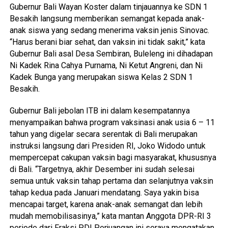
Gubernur Bali Wayan Koster dalam tinjauannya ke SDN 1
Besakih langsung memberikan semangat kepada anak-
anak siswa yang sedang menerima vaksin jenis Sinovac.
“Harus berani biar sehat, dan vaksin ini tidak sakit,” kata
Gubernur Bali asal Desa Sembiran, Buleleng ini dihadapan
Ni Kadek Rina Cahya Purnama, Ni Ketut Angreni, dan Ni
Kadek Bunga yang merupakan siswa Kelas 2 SDN 1
Besakih.
Gubernur Bali jebolan ITB ini dalam kesempatannya
menyampaikan bahwa program vaksinasi anak usia 6 – 11
tahun yang digelar secara serentak di Bali merupakan
instruksi langsung dari Presiden RI, Joko Widodo untuk
mempercepat cakupan vaksin bagi masyarakat, khususnya
di Bali. “Targetnya, akhir Desember ini sudah selesai
semua untuk vaksin tahap pertama dan selanjutnya vaksin
tahap kedua pada Januari mendatang. Saya yakin bisa
mencapai target, karena anak-anak semangat dan lebih
mudah memobilisasinya,” kata mantan Anggota DPR-RI 3
periode dari Fraksi PDI Perjuangan ini seraya mengatakan