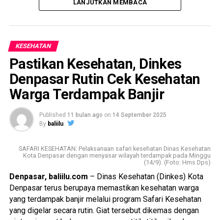
LANJUTKAN MEMBACA
Plt. Kepala Dinas Kesehatan Kabupaten Buleleng, dr. Gede
Nyoman Sebawa, menyebut terobosan ini merupakan hasil
evaluasi lapangan terhadap berbagai keluhan masyarakat.
KESEHATAN
Pastikan Kesehatan, Dinkes
“Kami menemukan banyak orang tua mengeluhkan anaknya
terlalu sering disuntik saat imunisasi. Kalau dulu dua jenis
Denpasar Rutin Cek Kesehatan
vaksin disuntikkan terpisah, sekarang cukup satu kali,”
Warga Terdampak Banjir
ungkapnya saat ditemui di ruang kerjanya, Selasa (7/10).
Published
11 bulan ago
on
14 September 2025
Menurutnya, pengurangan jumlah suntikan tidak hanya
By
baliilu
mengurangi rasa sakit dan trauma pada bayi, tetapi juga
meningkatkan kepatuhan orang tua untuk menuntaskan
SAFARI KESEHATAN: Pelaksanaan safari kesehatan Dinas Kesehatan
Imunisasi Dasar Lengkap (IDL).
Kota Denpasar dengan menyasar wilayah terdampak pada Minggu
(14/9). (Foto: Hms Dps)
Selain dari sisi kenyamanan, vaksin kombinasi ini juga
Denpasar, baliilu.com
– Dinas Kesehatan (Dinkes) Kota
menjadi langkah strategis untuk menutup kesenjangan
Denpasar terus berupaya memastikan kesehatan warga
cakupan imunisasi yang sebelumnya kerap muncul antara
yang terdampak banjir melalui program Safari Kesehatan
vaksin Pentavalen dan Polio injeksi.
yang digelar secara rutin. Giat tersebut dikemas dengan