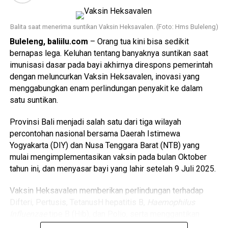
Balita saat menerima suntikan Vaksin Heksavalen. (Foto: Hms Buleleng)
Buleleng, baliilu.com
– Orang tua kini bisa sedikit
bernapas lega. Keluhan tentang banyaknya suntikan saat
imunisasi dasar pada bayi akhirnya direspons pemerintah
dengan meluncurkan Vaksin Heksavalen, inovasi yang
menggabungkan enam perlindungan penyakit ke dalam
satu suntikan.
Provinsi Bali menjadi salah satu dari tiga wilayah
percontohan nasional bersama Daerah Istimewa
Yogyakarta (DIY) dan Nusa Tenggara Barat (NTB) yang
mulai mengimplementasikan vaksin pada bulan Oktober
tahun ini, dan menyasar bayi yang lahir setelah 9 Juli 2025.
Vaksin Heksavalen memberikan perlindungan terhadap
Difteri, Pertusis, TetanusH hepatitis B,
Haemophilus
Influenzae
tipe B (Hib), dan Polio, serta menggantikan
jadwal imunisasi dasar pada usia 2, 3, dan 4 bulan.