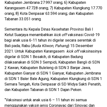
Kabupaten Jembrana 27.997 orang; 6) Kabupaten
Karangasem 47.728 orang; 7) Kabupaten Klungkung 17.770
orang; 8) Kota Denpasar 63.594 orang; dan Kabupaten
Tabanan 33.051 orang.
Sementara itu Kepala Dinas Kesehatan Provinsi Bali I
Ketut Suarjaya menambahkan
kick off
vaksinasi Covid-19
bagi anak usia 6-11 tahun ini digelar secara serentak di
Bali pada, Rabu (
Buda Kliwon, Pahang
) 15 Desember
2021. Untuk Kabupaten Karangasem
kick off
vaksinasinya
digelar di SDN 1 Besakih, di Kabupaten Badung
dilaksanakan di SDN 3 Sempidi, Kabupaten Bangli di SDN
2 Kawan, Kabupaten Buleleng di SDN 3 Banjar Jawa,
Kabupaten Gianyar di SDN 1 Gianyar, Kabupaten Jembrana
di SDN 1 Baler Bale Agung, Kabupaten Klungkung di SDN 1
Semara Tengah, Kota Denpasar di SD Widya Sakti Penatih,
dan Kabupaten Tabanan di SDN 1 Dajan Peken.
“Vaksinasi untuk anak usia 6 – 11 tahun ini semua
menggunakan vaksin jenis Coronavac dari Sinovac dan