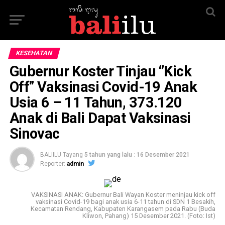
KESEHATAN
Gubernur Koster Tinjau ‘’Kick
Off’’ Vaksinasi Covid-19 Anak
Usia 6 – 11 Tahun, 373.120
Anak di Bali Dapat Vaksinasi
Sinovac
BALIILU Tayang
5 tahun yang lalu
:
16 Desember 2021
Reporter:
admin
VAKSINASI ANAK: Gubernur Bali Wayan Koster meninjau kick off
vaksinasi Covid-19 bagi anak usia 6-11 tahun di SDN 1 Besakih,
Kecamatan Rendang, Kabupaten Karangasem pada Rabu (Buda
Kliwon, Pahang) 15 Desember 2021. (Foto: Ist)