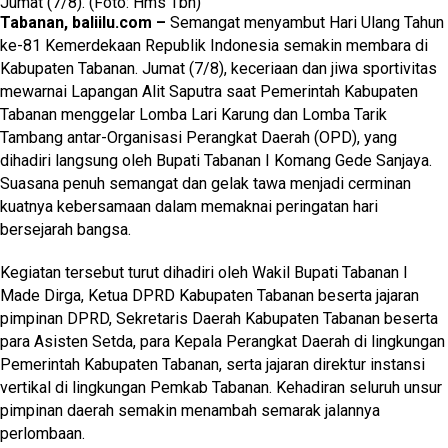
Jumat (7/8). (Foto: Hms Tbn)
Tabanan, baliilu.com –
Semangat menyambut Hari Ulang Tahun
ke-81 Kemerdekaan Republik Indonesia semakin membara di
Kabupaten Tabanan. Jumat (7/8), keceriaan dan jiwa sportivitas
mewarnai Lapangan Alit Saputra saat Pemerintah Kabupaten
Tabanan menggelar Lomba Lari Karung dan Lomba Tarik
Tambang antar-Organisasi Perangkat Daerah (OPD), yang
dihadiri langsung oleh Bupati Tabanan I Komang Gede Sanjaya.
Suasana penuh semangat dan gelak tawa menjadi cerminan
kuatnya kebersamaan dalam memaknai peringatan hari
bersejarah bangsa.
Kegiatan tersebut turut dihadiri oleh Wakil Bupati Tabanan I
Made Dirga, Ketua DPRD Kabupaten Tabanan beserta jajaran
pimpinan DPRD, Sekretaris Daerah Kabupaten Tabanan beserta
para Asisten Setda, para Kepala Perangkat Daerah di lingkungan
Pemerintah Kabupaten Tabanan, serta jajaran direktur instansi
vertikal di lingkungan Pemkab Tabanan. Kehadiran seluruh unsur
pimpinan daerah semakin menambah semarak jalannya
perlombaan.