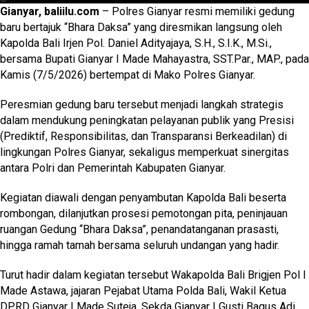
Gianyar, baliilu.com
– Polres Gianyar resmi memiliki gedung
baru bertajuk “Bhara Daksa” yang diresmikan langsung oleh
Kapolda Bali Irjen Pol. Daniel Adityajaya, S.H., S.I.K., M.Si.,
bersama Bupati Gianyar I Made Mahayastra, SST.Par., MAP., pada
Kamis (7/5/2026) bertempat di Mako Polres Gianyar.
Peresmian gedung baru tersebut menjadi langkah strategis
dalam mendukung peningkatan pelayanan publik yang Presisi
(Prediktif, Responsibilitas, dan Transparansi Berkeadilan) di
lingkungan Polres Gianyar, sekaligus memperkuat sinergitas
antara Polri dan Pemerintah Kabupaten Gianyar.
Kegiatan diawali dengan penyambutan Kapolda Bali beserta
rombongan, dilanjutkan prosesi pemotongan pita, peninjauan
ruangan Gedung “Bhara Daksa”, penandatanganan prasasti,
hingga ramah tamah bersama seluruh undangan yang hadir.
Turut hadir dalam kegiatan tersebut Wakapolda Bali Brigjen Pol I
Made Astawa, jajaran Pejabat Utama Polda Bali, Wakil Ketua
DPRD Gianyar I Made Suteja, Sekda Gianyar I Gusti Bagus Adi