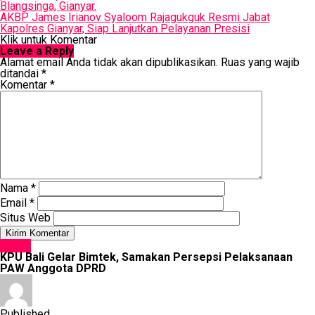
AKBP James Irianov Syaloom Rajagukguk Resmi Jabat
Kapolres Gianyar, Siap Lanjutkan Pelayanan Presisi
Klik untuk Komentar
Leave a Reply
Alamat email Anda tidak akan dipublikasikan.
Ruas yang wajib
ditandai
*
Komentar
*
Nama
*
Email
*
Situs Web
NEWS
KPU Bali Gelar Bimtek, Samakan Persepsi Pelaksanaan
PAW Anggota DPRD
Published