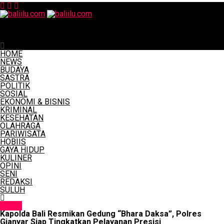
baliilu.com
Kapolda Bali Resmikan Gedung “Bhara Daksa”, Polres
Gianyar Siap Tingkatkan Pelayanan Presisi
HOME
NEWS
BUDAYA
SASTRA
POLITIK
SOSIAL
EKONOMI & BISNIS
KRIMINAL
KESEHATAN
OLAHRAGA
PARIWISATA
HOBIIS
GAYA HIDUP
KULINER
OPINI
SENI
REDAKSI
SULUH
NEWS
Kapolda Bali Resmikan Gedung “Bhara Daksa”, Polres
Gianyar Siap Tingkatkan Pelayanan Presisi